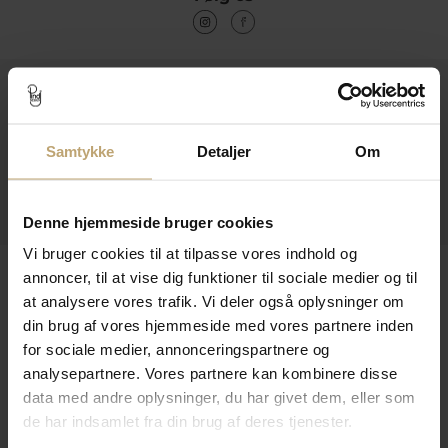
Kontakt
Åbningstider I Butikken
Samtykke
Detaljer
Om
Information
Praktiske Sider
Denne hjemmeside bruger cookies
Vi bruger cookies til at tilpasse vores indhold og
Leveringsmuligheder
annoncer, til at vise dig funktioner til sociale medier og til
at analysere vores trafik. Vi deler også oplysninger om
din brug af vores hjemmeside med vores partnere inden
for sociale medier, annonceringspartnere og
Betalingsmuligheder
analysepartnere. Vores partnere kan kombinere disse
data med andre oplysninger, du har givet dem, eller som
de har indsamlet fra din brug af deres tjenester.
Sikker Og Tryg E-Handel