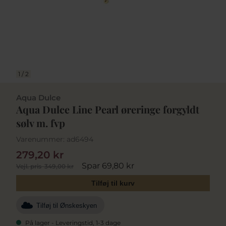
1
/
2
Aqua Dulce
Aqua Dulce Line Pearl øreringe forgyldt
sølv m. fvp
Varenummer:
ad6494
279,20 kr
Spar 69,80 kr
Vejl. pris
349,00 kr
Tilføj til kurv
Tilføj til Ønskeskyen
På lager - Leveringstid, 1-3 dage