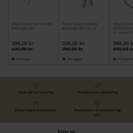
Aqua Dulce Karla & Me
Aqua Dulce Isabella
Aqua Dulce
øreringe sølv
øreringe sølv m. cz
armbånd fo
m. perler (
399,20 kr
239,20 kr
399,20 
499,00 kr
299,00 kr
499,00 k
På lager
På lager
På fjern
Over 40 års erfaring
Mulighed for gravering
Personlig kundeservice
Reparation af smykker og
ure
Følg os