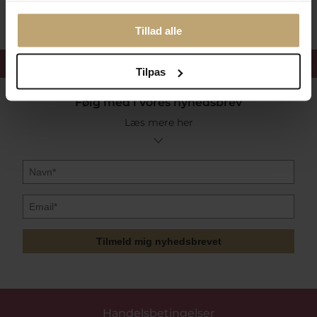
Tillad alle
Få 15%
velkomstrabat
Tilpas
Følg med i vores nyhedsbrev
Læs mere her
Tilmeld mig nyhedsbrevet
Handelsbetingelser