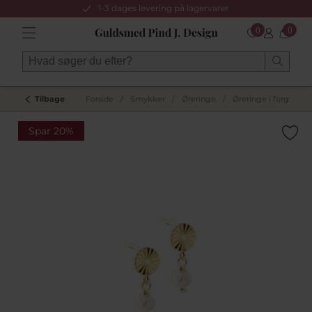
1-3 dages levering på lagervarer
0
0
Tilbage
Forside
/
Smykker
/
Øreringe
/
Øreringe i forgyldt s
Spar 20%