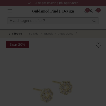
1-3 dages levering på lagervarer
0
0
Tilbage
Forside
/
Brands
/
Aqua Dulce
/
Spar 20%