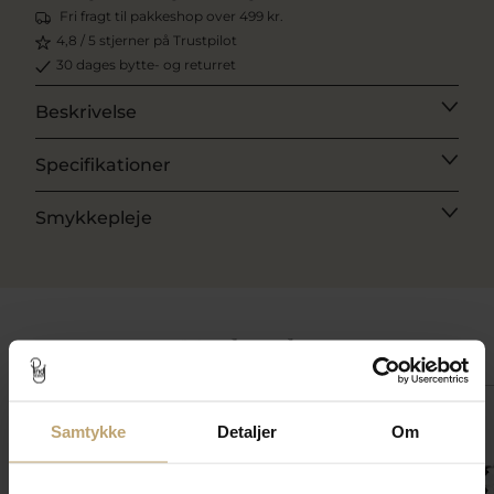
Fri fragt til pakkeshop over 499 kr.
4,8 / 5 stjerner på Trustpilot
30 dages bytte- og returret
Beskrivelse
Specifikationer
Smykkepleje
Match med
OUTLET
SALE
OUTLET
Samtykke
Detaljer
Om