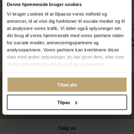
Denne hjemmeside bruger cookies
Vi bruger cookies til at tilpasse vores indhold og
annoncer, til at vise dig funktioner til sociale medier og til
*Aqua Dulce Lock Love
Aqua Dulce Elina
*Aqua Dulc
at analysere vores trafik. Vi deler også oplysninger om
halskæde sølv (42 + 3
øreringe sølv m. cz
øreringe sø
cm)
din brug af vores hjemmeside med vores partnere inden
349,30 kr
359,20 kr
104,30 
for sociale medier, annonceringspartnere og
499,00 kr
449,00 kr
149,00 k
analysepartnere. Vores partnere kan kombinere disse
På lager
På fjernlager
På lager
data med andre oplysninger, du har givet dem, eller som
de har indsamlet fra din brug af deres tjenester.
Tillad alle
Over 40 års erfaring
Mulighed for gravering
Tilpas
Personlig kundeservice
Reparation af smykker og
ure
Følg os