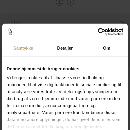
Kontakt
Åbningstider I Butikken
Information
Samtykke
Detaljer
Om
Praktiske Sider
Denne hjemmeside bruger cookies
Leveringsmuligheder
Vi bruger cookies til at tilpasse vores indhold og
annoncer, til at vise dig funktioner til sociale medier og til
at analysere vores trafik. Vi deler også oplysninger om
din brug af vores hjemmeside med vores partnere inden
Betalingsmuligheder
for sociale medier, annonceringspartnere og
analysepartnere. Vores partnere kan kombinere disse
data med andre oplysninger, du har givet dem, eller som
Sikker Og Tryg E-Handel
de har indsamlet fra din brug af deres tjenester.