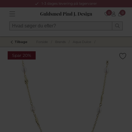
1-3 dages levering på lagervarer
0
0
Tilbage
Forside
/
Brands
/
Aqua Dulce
/
Spar 20%