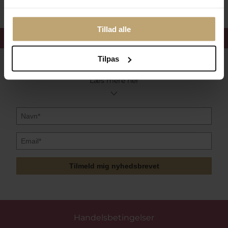
Tillad alle
Få 15%
velkomstrabat
Tilpas
Følg med i vores nyhedsbrev
Læs mere her
Tilmeld mig nyhedsbrevet
Handelsbetingelser