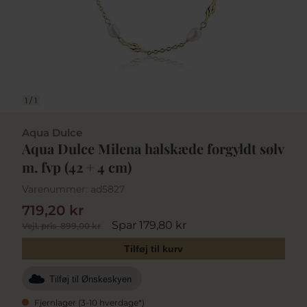
1
/
1
Aqua Dulce
Aqua Dulce Milena halskæde forgyldt sølv
m. fvp (42 + 4 cm)
Varenummer:
ad5827
719,20 kr
Spar 179,80 kr
Vejl. pris
899,00 kr
Tilføj til kurv
Tilføj til Ønskeskyen
Fjernlager (3-10 hverdage*)