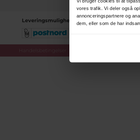
Vi bruger cookies til at tilpas
vores trafik. Vi deler også 
annonceringspartnere og anal
Leveringsmuligheder
dem, eller som de har indsaml
Handelsbetingelser
Co
Copy