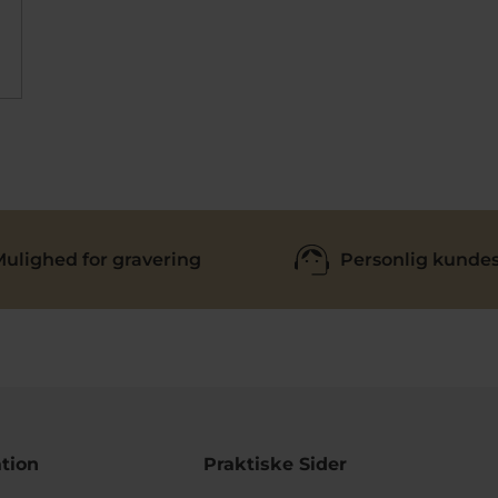
ulighed for gravering
Personlig kundes
tion
Praktiske Sider