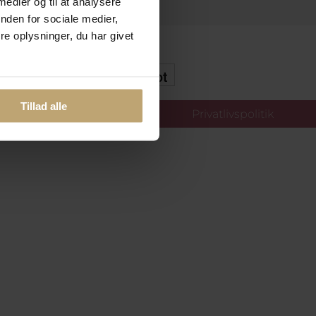
 medier og til at analysere
nden for sociale medier,
e oplysninger, du har givet
kker Og Tryg E-Handel
Tillad alle
llinger
Privatlivspolitik
oldt.