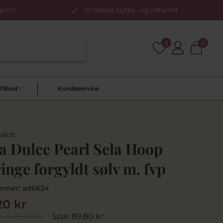
pilot
30 dages bytte- og returret
0
0
Tilbud
Kundeservice
ulce
a Dulce Pearl Sela Hoop
inge forgyldt sølv m. fvp
mmer:
ad6634
20 kr
s
449,00 kr
Spar 89,80 kr