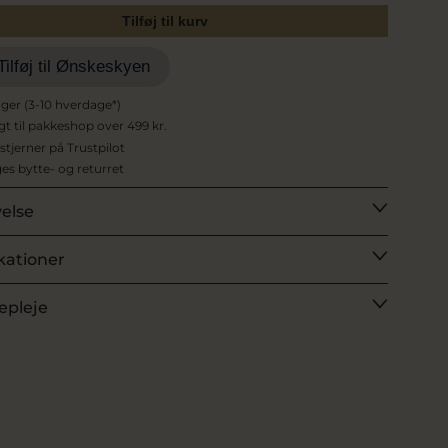
Tilføj til kurv
Tilføj til Ønskeskyen
ager (3-10 hverdage*)
agt til pakkeshop over 499 kr.
 stjerner på Trustpilot
es bytte- og returret
velse
kationer
epleje