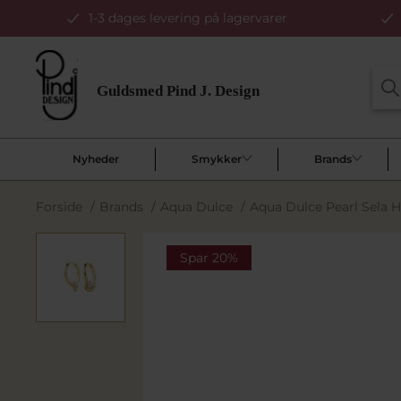
1-3 dages levering på lagervarer
Nyheder
Smykker
Brands
Forside
/
Brands
/
Aqua Dulce
/
Aqua Dulce Pearl Sela H
Spar 20%