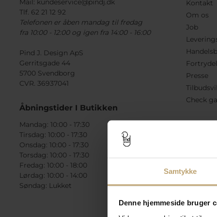
Mail:
kundeservice@pindj.dk
Kontakt
Tlf. 62 21 12 92
Om os
Telefonen er åben mandag til fredag
Job
fra 10:00 - 12:00 og igen fra 14:00 - 16:00
Levering
Handelsb
Pind J. Design ApS
Gerritsgade 44
Fortryde
5700 Svendborg
Presse
CVR. 36937041
Tilbudsvi
Check ga
Åbningstider I Butikken
Mandag: 10:00 - 17:30
Tirsdag: 10:00 - 17:30
Onsdag: 10:00 - 17:30
Torsdag: 10:00 - 17:30
Fredag: 10:00 - 18:00
Samtykke
Lørdag: 10:00 - 14:00
Søndag: Lukket
Denne hjemmeside bruger c