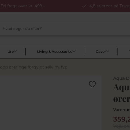
Fri fragt over kr. 499,-
4,8 stjerner på Trust
Ure
Living & Accessories
Gaver
oop øreringe forgyldt sølv m. fvp
Aqua D
Aqu
ører
Varenu
359,
Vejl. pri