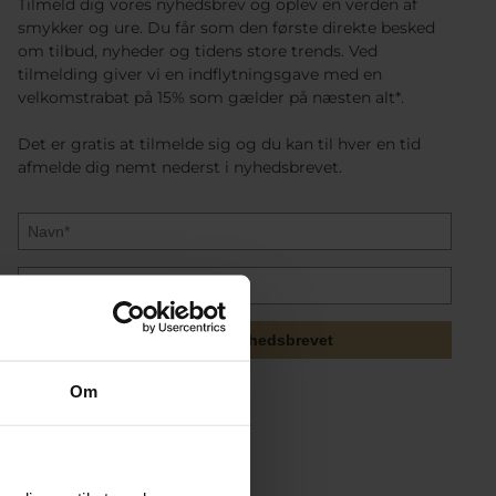
Tilmeld dig vores nyhedsbrev og oplev en verden af
smykker og ure. Du får som den første direkte besked
om tilbud, nyheder og tidens store trends. Ved
tilmelding giver vi en indflytningsgave med en
velkomstrabat på 15% som gælder på næsten alt*.
Det er gratis at tilmelde sig og du kan til hver en tid
afmelde dig nemt nederst i nyhedsbrevet.
Tilmeld mig nyhedsbrevet
Om