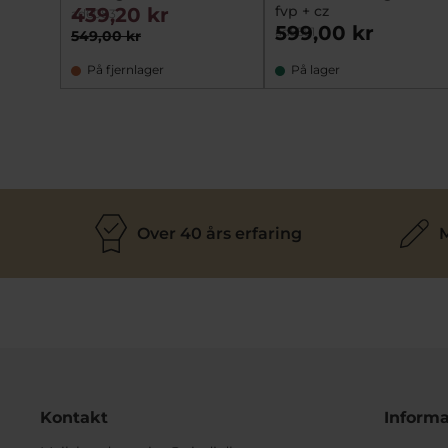
fvp + cz
439,20 kr
ad6083
599,00 kr
ad5591
549,00 kr
På fjernlager
På lager
Over 40 års erfaring
M
Kontakt
Informa