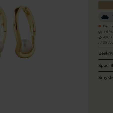
Fjernl
Fri fr
4,8 / 5
30 dag
Beskri
Specifi
Smykk