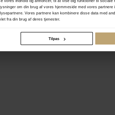
se vores indhold og annoncer, til at vise dig funktioner til sociale
oplysninger om din brug af vores hjemmeside med vores partnere i
ysepartnere. Vores partnere kan kombinere disse data med andr
Betalingsmuligheder
Si
et fra din brug af deres tjenester.
Tilpas
okiepolitik
Ændr cookie-indsti
right © 2026 Pind J. Design Guldsmedie. Alle rettigheder forbeh