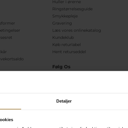
Huller i ørerne
Ringstørrelsesguide
Smykkepleje
sformer
Gravering
etingelser
Læs vores onlinekatalog
lsesret
Kundeklub
Køb returlabel
lkår
Hent returseddel
vekortsaldo
Følg Os
Detaljer
ookies