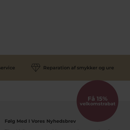
ervice
Reparation af smykker og ure
Få 15%
velkomstrabat
Følg Med I Vores Nyhedsbrev