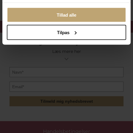
Tillad alle
Få 15%
velkomstrabat
Tilpas
Følg med i vores nyhedsbrev
Læs mere her
Tilmeld mig nyhedsbrevet
Handelsbetingelser