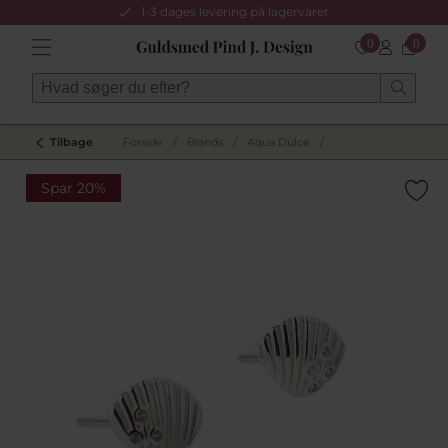
1-3 dages levering på lagervarer
0
0
Tilbage
Forside
/
Brands
/
Aqua Dulce
/
Spar 20%