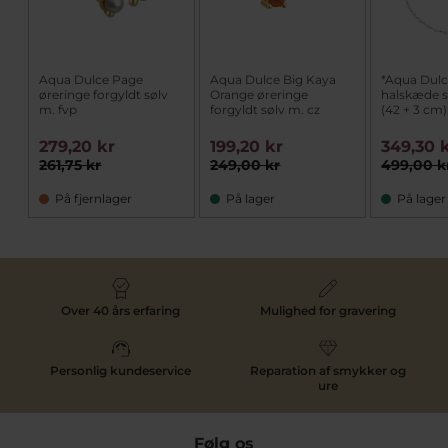
Aqua Dulce Page
Aqua Dulce Big Kaya
*Aqua Dulc
øreringe forgyldt sølv
Orange øreringe
halskæde s
m. fvp
forgyldt sølv m. cz
(42 + 3 cm)
279,20 kr
199,20 kr
349,30 
261,75 kr
249,00 kr
499,00 k
På fjernlager
På lager
På lager
Over 40 års erfaring
Mulighed for gravering
Personlig kundeservice
Reparation af smykker og
ure
Følg os