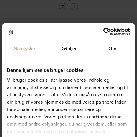
Kontakt
Åbningstider I Butikken
Samtykke
Detaljer
Om
Information
Praktiske Sider
Denne hjemmeside bruger cookies
Vi bruger cookies til at tilpasse vores indhold og
Leveringsmuligheder
annoncer, til at vise dig funktioner til sociale medier og til
at analysere vores trafik. Vi deler også oplysninger om
din brug af vores hjemmeside med vores partnere inden
Betalingsmuligheder
for sociale medier, annonceringspartnere og
analysepartnere. Vores partnere kan kombinere disse
data med andre oplysninger, du har givet dem, eller som
de har indsamlet fra din brug af deres tjenester.
Sikker Og Tryg E-Handel