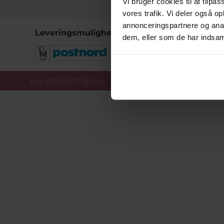
Vi bruger cookies til at tilpas
vores trafik. Vi deler også 
annonceringspartnere og anal
Leveringsmuligheder
dem, eller som de har indsaml
Handelsbetingelser
Co
Copy