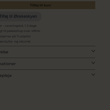
Tilføj til kurv
Tilføj til Ønskeskyen
er - Leveringstid, 1-3 dage
agt til pakkeshop over 499 kr.
 stjerner på Trustpilot
es bytte- og returret
velse
kationer
epleje