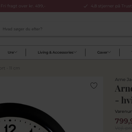
Fri fragt over kr. 499,-
4,8 stjerner på Trust
Ure
Living & Accessories
Gaver
rt - 11 cm
Arne J
Arne
- hv
Varenu
799,
Vejl. pri