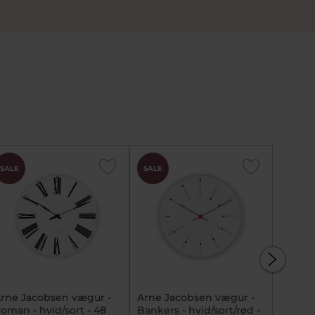
SALE
SALE
SALE
rne Jacobsen vægur -
Arne Jacobsen vægur -
Arne J
oman - hvid/sort - 48
Bankers - hvid/sort/rød -
Roman 