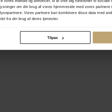
se vores indhold og annoncer, til at vise dig funktioner til sociale
oplysninger om din brug af vores hjemmeside med vores partnere i
ysepartnere. Vores partnere kan kombinere disse data med andr
Betalingsmuligheder
Si
et fra din brug af deres tjenester.
Tilpas
okiepolitik
Ændr cookie-indsti
right © 2026 Pind J. Design Guldsmedie. Alle rettigheder forbeh