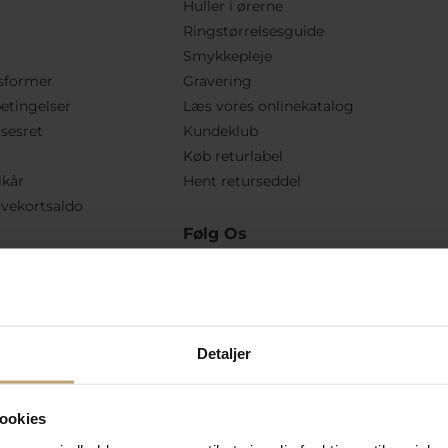
Huller i ørerne
Ringstørrelsesguide
Smykkepleje
sformer
Gravering
etingelser
Læs vores onlinekatalog
lsesret
Kundeklub
Køb returlabel
lkår
Hent returseddel
vekortsaldo
Følg Os
Detaljer
ookies