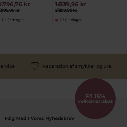
cm
29 cm
4.796,76 kr
1.839,96 kr
1.59
rdg436
dg43652
rdg43640
.995,95 kr
2.299,95 kr
1.999,9
På fjernlager
På fjernlager
På la
ervice
Reparation af smykker og ure
Få 15%
velkomstrabat
Følg Med I Vores Nyhedsbrev