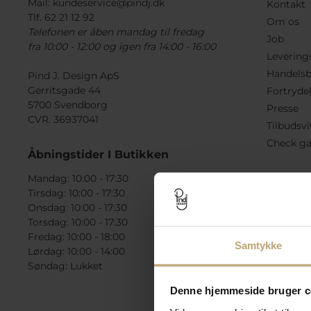
Mail:
kundeservice@pindj.dk
Kontakt
Tlf. 62 21 12 92
Om os
Telefonen er åben mandag til fredag
Job
fra 10:00 - 12:00 og igen fra 14:00 - 16:00
Levering
Handelsb
Pind J. Design ApS
Gerritsgade 44
Fortryde
5700 Svendborg
Presse
CVR. 36937041
Tilbudsvi
Check ga
Åbningstider I Butikken
Mandag: 10:00 - 17:30
Tirsdag: 10:00 - 17:30
Onsdag: 10:00 - 17:30
Torsdag: 10:00 - 17:30
Fredag: 10:00 - 18:00
Samtykke
Lørdag: 10:00 - 14:00
Søndag: Lukket
Denne hjemmeside bruger c