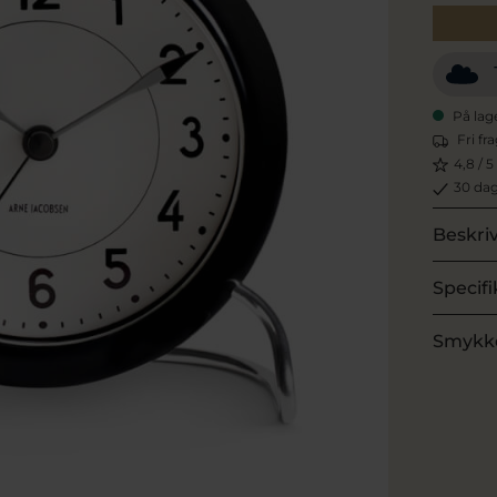
På lag
Fri fr
4,8 / 5
30 dag
Beskri
Specifi
Smykk