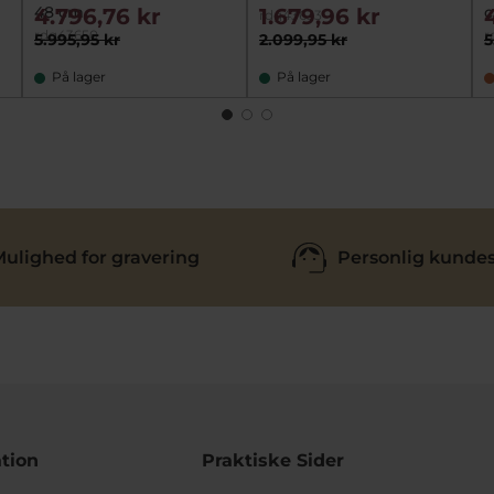
48 cm
4.796,76 kr
1.679,96 kr
rdg43633
rdg43650
r
5.995,95 kr
2.099,95 kr
5
På lager
På lager
ulighed for gravering
Personlig kundes
tion
Praktiske Sider