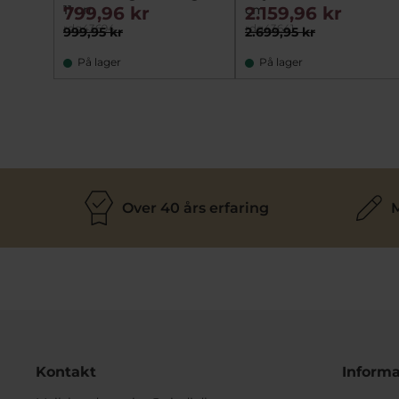
11 cm
cm
799,96 kr
2.159,96 kr
rdg43694
rdg43641
999,95 kr
2.699,95 kr
På lager
På lager
Over 40 års erfaring
M
Kontakt
Informa