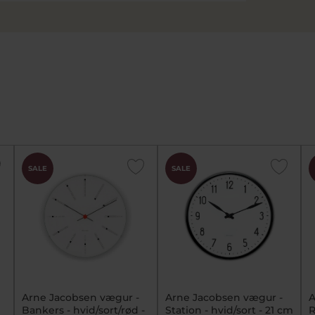
SALE
SALE
Arne Jacobsen vægur -
Arne Jacobsen vægur -
A
Bankers - hvid/sort/rød -
Station - hvid/sort - 21 cm
R