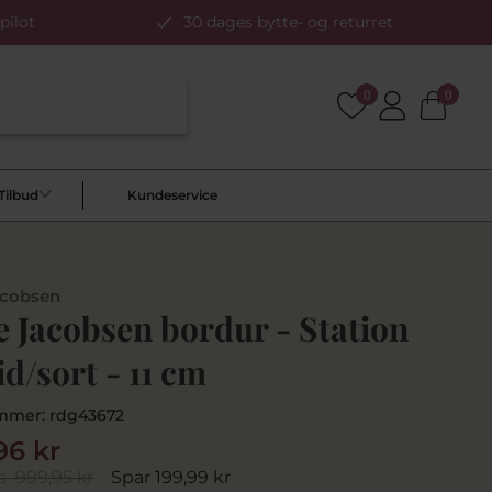
pilot
30 dages bytte- og returret
0
0
Tilbud
Kundeservice
acobsen
 Jacobsen bordur - Station
id/sort - 11 cm
mmer:
rdg43672
96 kr
s
999,95 kr
Spar 199,99 kr