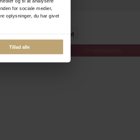
 medier og til at analysere
nden for sociale medier,
e oplysninger, du har givet
kker Og Tryg E-Handel
Tillad alle
llinger
Privatlivspolitik
oldt.