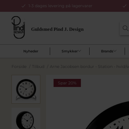
1-3 dages levering på lagervarer
Nyheder
Smykker
Brands
Forside
/
Tilbud
/
Arne Jacobsen bordur - Station - hvid/so
Spar 20%