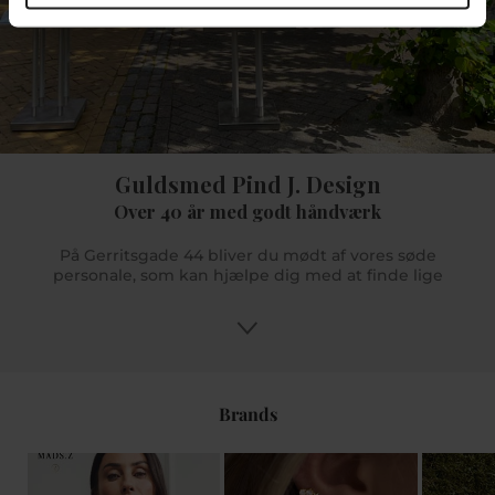
Guldsmed Pind J. Design
Over 40 år med godt håndværk
På Gerritsgade 44 bliver du mødt af vores søde
personale, som kan hjælpe dig med at finde lige
præcis dét du søger. Og er der noget mere specifikt
du søger, men vi ikke har på lager så kan vi hjælpe
dig med at bestille det hjem til dig hvis det er noget
vi forhandler. Du kan få gode råd og tips og med
vores uddannede butikspersonale sikrer vi dig en
god oplevelse. Vi glæder os til at se dig i Pind J.
Brands
Design eller online på www.pindj.dk.