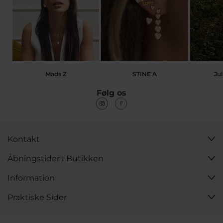
Mads Z
STINE A
Jul
Følg os
Kontakt
Åbningstider I Butikken
Information
Praktiske Sider