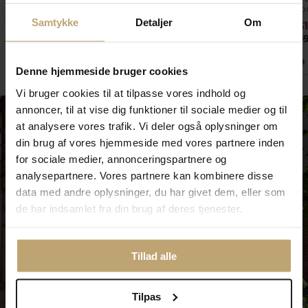
fo
Samtykke
Detaljer
Om
599,20 kr
720,00 kr
3
749,00 kr
900,00 kr
3
På lager
På lager
Denne hjemmeside bruger cookies
Vi bruger cookies til at tilpasse vores indhold og
annoncer, til at vise dig funktioner til sociale medier og til
at analysere vores trafik. Vi deler også oplysninger om
din brug af vores hjemmeside med vores partnere inden
for sociale medier, annonceringspartnere og
analysepartnere. Vores partnere kan kombinere disse
data med andre oplysninger, du har givet dem, eller som
de har indsamlet fra din brug af deres tjenester.
Tillad alle
Tilpas