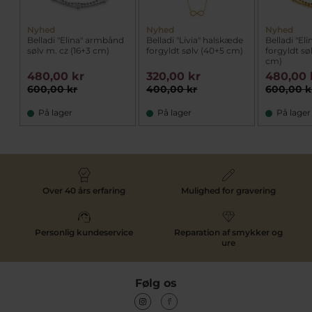
Nyhed
Nyhed
Nyhed
Belladi "Elina" armbånd
Belladi "Livia" halskæde
Belladi "El
sølv m. cz (16+3 cm)
forgyldt sølv (40+5 cm)
forgyldt sø
cm)
480,00 kr
320,00 kr
480,00 
600,00 kr
400,00 kr
600,00 k
På lager
På lager
På lager
Over 40 års erfaring
Mulighed for gravering
Personlig kundeservice
Reparation af smykker og
ure
Følg os