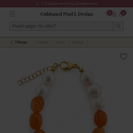
1-3 dages levering på lagervarer
0
0
Tilbage
Forside
/
Gaver
/
Bryllup
/