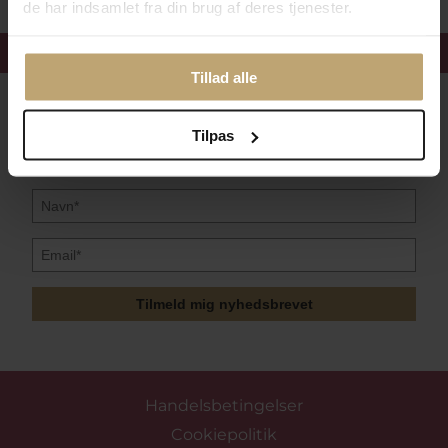
de har indsamlet fra din brug af deres tjenester.
Få 15%
velkomstrabat
Tillad alle
Følg med i vores nyhedsbrev
Tilpas
Læs mere her
Tilmeld mig nyhedsbrevet
Handelsbetingelser
Cookiepolitik