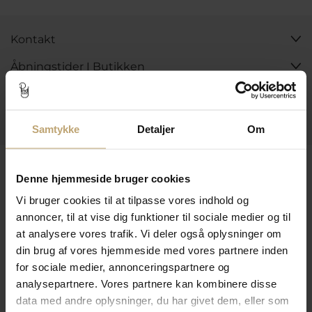
Kontakt
Åbningstider I Butikken
Information
Praktiske Sider
Samtykke
Detaljer
Om
Leveringsmuligheder
Denne hjemmeside bruger cookies
Vi bruger cookies til at tilpasse vores indhold og
annoncer, til at vise dig funktioner til sociale medier og til
Betalingsmuligheder
at analysere vores trafik. Vi deler også oplysninger om
din brug af vores hjemmeside med vores partnere inden
for sociale medier, annonceringspartnere og
Sikker Og Tryg E-Handel
analysepartnere. Vores partnere kan kombinere disse
data med andre oplysninger, du har givet dem, eller som