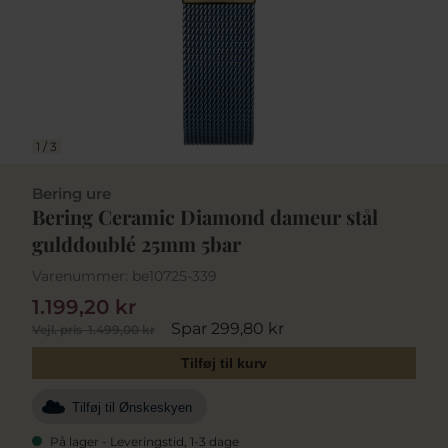
1
/
3
Bering ure
Bering Ceramic Diamond dameur stål
gulddoublé 25mm 5bar
Varenummer:
be10725-339
1.199,20 kr
Spar 299,80 kr
Vejl. pris
1.499,00 kr
Tilføj til kurv
Tilføj til Ønskeskyen
På lager - Leveringstid, 1-3 dage