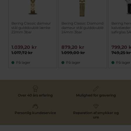
Bering Classic dameur
Bering Classic Diamond
Bering her
stål gulddoublé lænke
dameur stål gulddoublé
kalvelæd
22mm 3bar
24mm 3bar
safirglas 
1.039,20 kr
879,20 kr
799,20 
1.017,72 kr
1.099,00 kr
749,25 kr
På lager
På lager
På lager
Over 40 års erfaring
Mulighed for gravering
Personlig kundeservice
Reparation af smykker og
ure