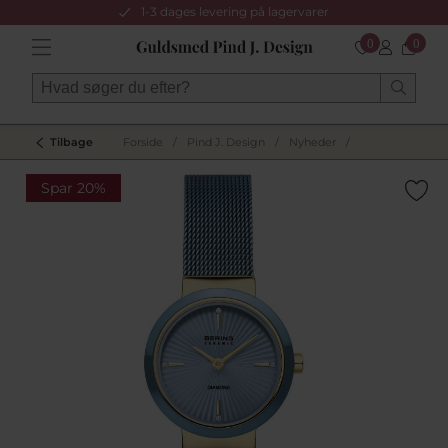
1-3 dages levering på lagervarer
0
0
Tilbage
Forside
/
Pind J. Design
/
Nyheder
/
Spar 20%