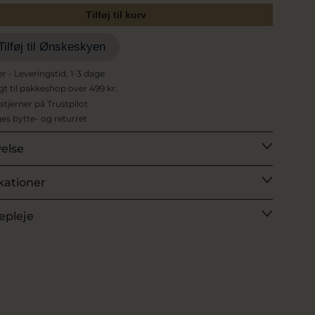
Tilføj til kurv
Tilføj til Ønskeskyen
er - Leveringstid, 1-3 dage
agt til pakkeshop over 499 kr.
 stjerner på Trustpilot
es bytte- og returret
velse
kationer
epleje