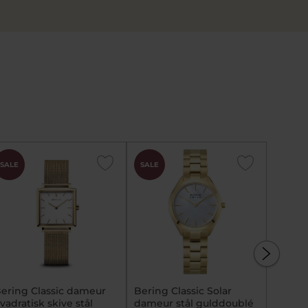
CHOK
CHOK
SALE
SALE
SALE
PRIS
PRIS
ering Classic dameur
Bering Classic Solar
Bering
vadratisk skive stål
dameur stål gulddoublé
meshlæ