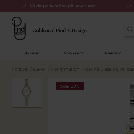
1-3 dages levering på lagervarer
Nyheder
Smykker
Brands
Forside
/
Gaver
/
Konfirmation
/
Bering Classic Oval d
Spar 20%