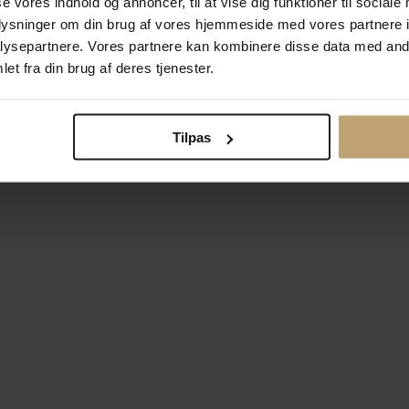
se vores indhold og annoncer, til at vise dig funktioner til sociale
oplysninger om din brug af vores hjemmeside med vores partnere i
ysepartnere. Vores partnere kan kombinere disse data med andr
Betalingsmuligheder
Si
et fra din brug af deres tjenester.
Tilpas
okiepolitik
Ændr cookie-indsti
right © 2026 Pind J. Design Guldsmedie. Alle rettigheder forbeh