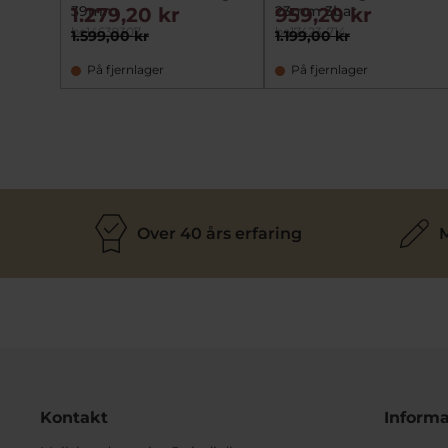
39mm
23mm 3bar
1.279,20 kr
959,20 kr
be14639307
be17423-714
1.599,00 kr
1.199,00 kr
På fjernlager
På fjernlager
Over 40 års erfaring
M
Kontakt
Informa