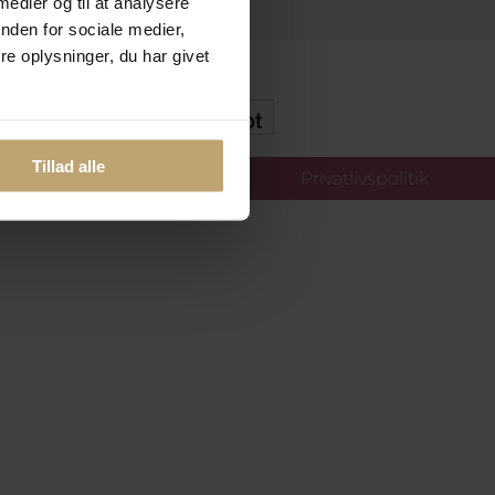
 medier og til at analysere
nden for sociale medier,
e oplysninger, du har givet
kker Og Tryg E-Handel
Tillad alle
llinger
Privatlivspolitik
oldt.