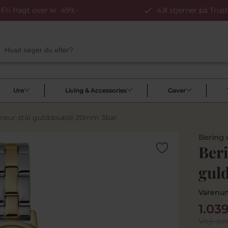
Fri fragt over kr. 499,-
4,8 stjerner på Trust
Ure
Living & Accessories
Gaver
ameur stål gulddoublé 20mm 3bar
Bering 
Beri
gul
Varenu
1.03
Vejl. pri