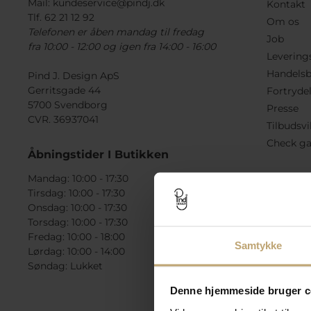
Mail:
kundeservice@pindj.dk
Kontakt
Tlf. 62 21 12 92
Om os
Telefonen er åben mandag til fredag
Job
fra 10:00 - 12:00 og igen fra 14:00 - 16:00
Levering
Handelsb
Pind J. Design ApS
Gerritsgade 44
Fortryde
5700 Svendborg
Presse
CVR. 36937041
Tilbudsvi
Check ga
Åbningstider I Butikken
Mandag: 10:00 - 17:30
Tirsdag: 10:00 - 17:30
Onsdag: 10:00 - 17:30
Torsdag: 10:00 - 17:30
Fredag: 10:00 - 18:00
Samtykke
Lørdag: 10:00 - 14:00
Søndag: Lukket
Denne hjemmeside bruger c