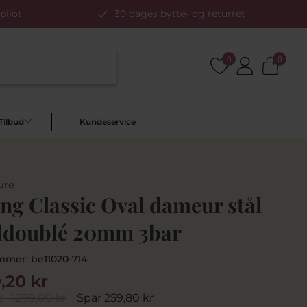
pilot
30 dages bytte- og returret
0
0
Tilbud
Kundeservice
ure
ng Classic Oval dameur stål
ddoublé 20mm 3bar
mmer:
be11020-714
9,20 kr
s
1.299,00 kr
Spar 259,80 kr