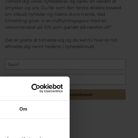
Tilmeld dig vores nyhedsbrev og oplev en verden af
smykker og ure. Du får som den første direkte besked
om tilbud, nyheder og tidens store trends. Ved
tilmelding giver vi en indflytningsgave med en
velkomstrabat på 15% som gælder på næsten alt*.
Det er gratis at tilmelde sig og du kan til hver en tid
afmelde dig nemt nederst i nyhedsbrevet.
Tilmeld mig nyhedsbrevet
Om