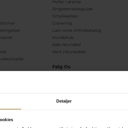
Huller i ørerne
Ringstørrelsesguide
Smykkepleje
sformer
Gravering
etingelser
Læs vores onlinekatalog
lsesret
Kundeklub
Køb returlabel
lkår
Hent returseddel
vekortsaldo
Følg Os
Detaljer
ookies