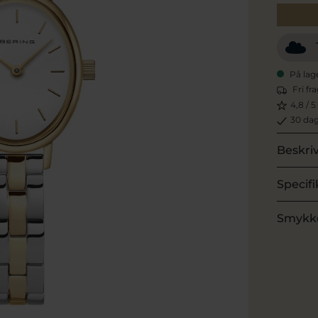
På lag
Fri fr
4,8 / 5
30 dag
Beskri
Specifi
Smykk