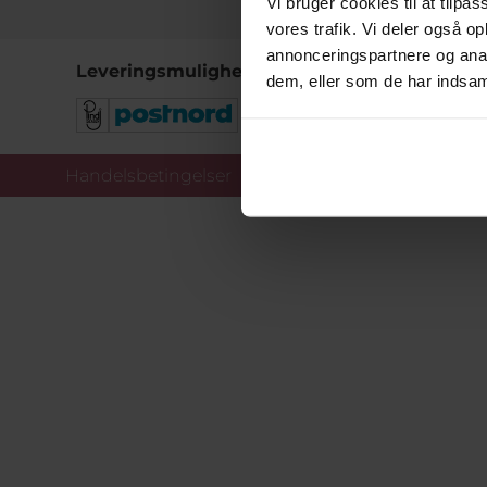
Vi bruger cookies til at tilpas
vores trafik. Vi deler også 
annonceringspartnere og anal
Leveringsmuligheder
dem, eller som de har indsaml
Handelsbetingelser
Co
Copy