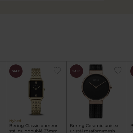
CHOK
SALE
SALE
PRIS
Nyhed
Bering Classic dameur
Bering Ceramic unisex
B
stål gulddoublé 23mm
ur stål rosaforg/mesh
k