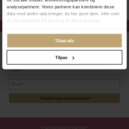
analysepartnere. Vores partnere kan kombinere disse
data med andre oplysninger, du har givet dem, eller som
de har indsamlet fra din brug af deres tjenester.
Få 15%
velkomstrabat
Tillad alle
Følg med i vores nyhedsbrev
Læs mere her
Tilpas
Tilmeld mig nyhedsbrevet
Handelsbetingelser