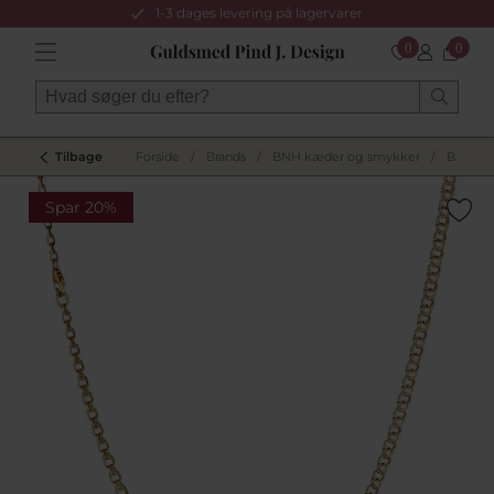
1-3 dages levering på lagervarer
0
0
Tilbage
Forside
/
Brands
/
BNH kæder og smykker
/
BNH Bi
Spar 20%