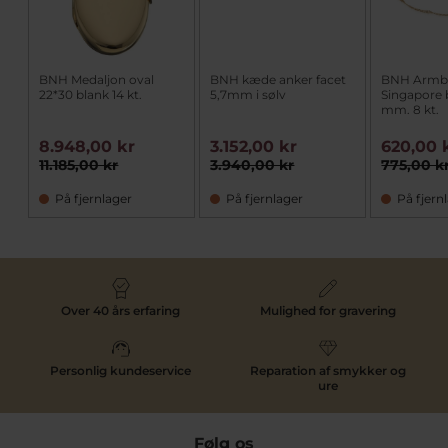
BNH Medaljon oval
BNH kæde anker facet
BNH Armb
22*30 blank 14 kt.
5,7mm i sølv
Singapore 
mm. 8 kt.
8.948,00 kr
3.152,00 kr
620,00 
11.185,00 kr
3.940,00 kr
775,00 k
På fjernlager
På fjernlager
På fjern
Over 40 års erfaring
Mulighed for gravering
Personlig kundeservice
Reparation af smykker og
ure
Følg os