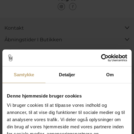
Kontakt
Åbningstider I Butikken
Information
Praktiske Sider
Samtykke
Detaljer
Om
Leveringsmuligheder
Denne hjemmeside bruger cookies
Vi bruger cookies til at tilpasse vores indhold og
Betalingsmuligheder
annoncer, til at vise dig funktioner til sociale medier og til
at analysere vores trafik. Vi deler også oplysninger om
din brug af vores hjemmeside med vores partnere inden
Sikker Og Tryg E-Handel
for sociale medier, annonceringspartnere og