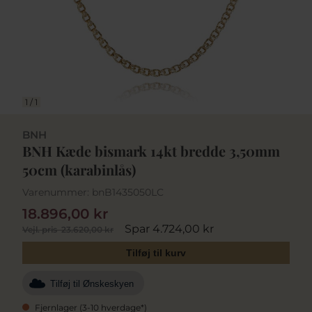
1
/
1
BNH
BNH Kæde bismark 14kt bredde 3,50mm
50cm (karabinlås)
Varenummer:
bnB1435050LC
18.896,00 kr
Spar 4.724,00 kr
Vejl. pris
23.620,00 kr
Tilføj til kurv
Tilføj til Ønskeskyen
Fjernlager (3-10 hverdage*)