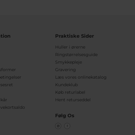
tion
Praktiske Sider
Huller i ørerne
Ringstørrelsesguide
Smykkepleje
sformer
Gravering
etingelser
Læs vores onlinekatalog
lsesret
Kundeklub
Køb returlabel
lkår
Hent returseddel
vekortsaldo
Følg Os