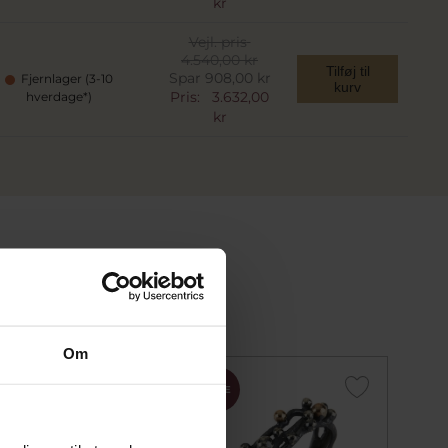
kr
Vejl. pris
4.540,00 kr
Tilføj til
Spar 908,00 kr
Fjernlager (3-10
kurv
Pris:
3.632,00
hverdage*)
kr
Om
SALE
SALE
SALE