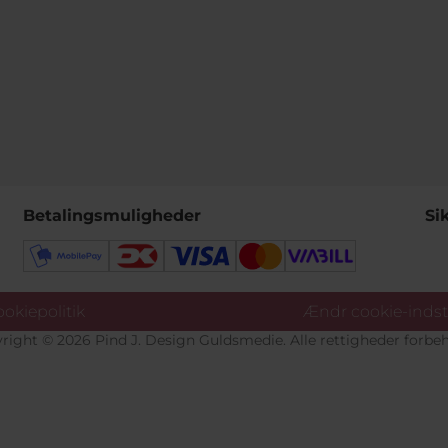
Betalingsmuligheder
Si
okiepolitik
Ændr cookie-indsti
right © 2026 Pind J. Design Guldsmedie. Alle rettigheder forbeh