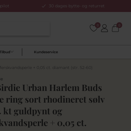
pilot
30 dages bytte- og returret
0
0
Tilbud
Kundeservice
erskvandsperle + 0,05 ct. diamant (str. 52-60)
ie
Birdie Urban Harlem Buds
e ring sort rhodineret sølv
 kt guldpynt og
kvandsperle + 0,05 ct.