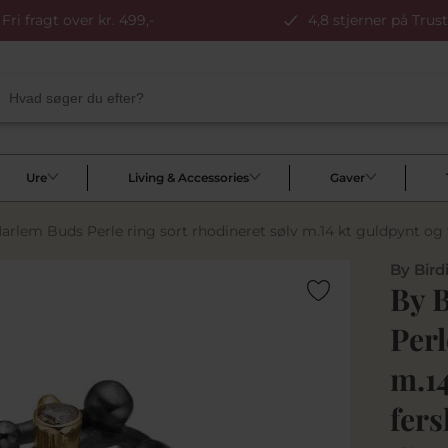
Fri fragt over kr. 499,-
4,8 stjerner på Trust
Ure
Living & Accessories
Gaver
arlem Buds Perle ring sort rhodineret sølv m.14 kt guldpynt og f
By Bird
By 
Perl
m.14
fers