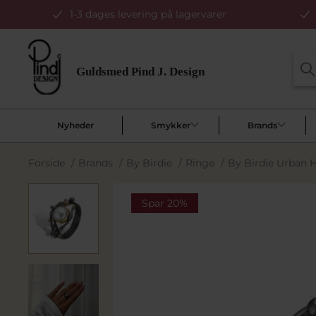
1-3 dages levering på lagervarer
Nyheder
Smykker
Brands
Forside
/
Brands
/
By Birdie
/
Ringe
/
By Birdie Urban H
Spar 20%