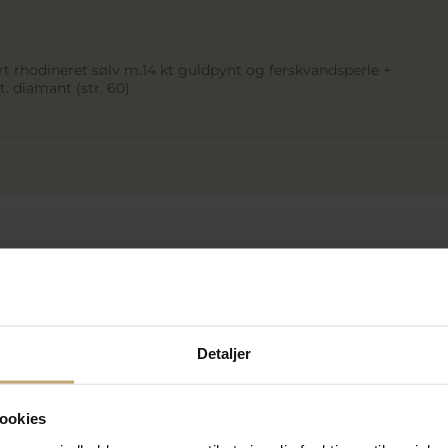
t rhodineret sølv m.14 kt guldpynt og ferskvandsperle +
t. diamant (str. 60)
Detaljer
SALE
SALE
ookies