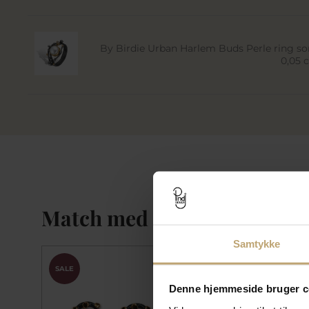
By Birdie Urban Harlem Buds Perle ring sor
0,05 c
Match med
Samtykke
SALE
SALE
Denne hjemmeside bruger c