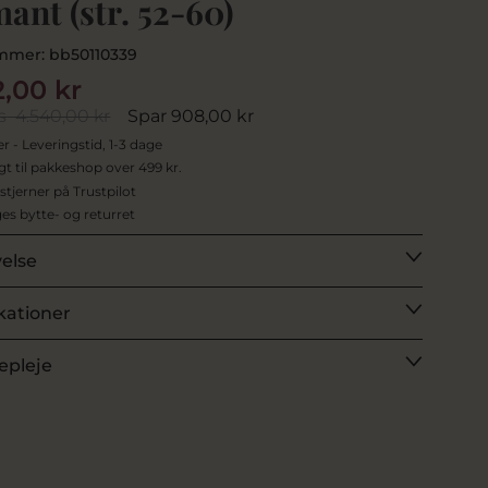
ant (str. 52-60)
mmer:
bb50110339
2,00 kr
s
4.540,00 kr
Spar 908,00 kr
er - Leveringstid, 1-3 dage
agt til pakkeshop over 499 kr.
 stjerner på Trustpilot
es bytte- og returret
velse
kationer
epleje