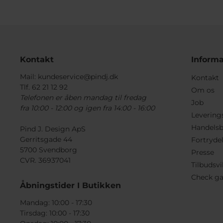
Kontakt
Informa
Mail:
kundeservice@pindj.dk
Kontakt
Tlf. 62 21 12 92
Om os
Telefonen er åben mandag til fredag
Job
fra 10:00 - 12:00 og igen fra 14:00 - 16:00
Levering
Handelsb
Pind J. Design ApS
Gerritsgade 44
Fortryde
5700 Svendborg
Presse
CVR. 36937041
Tilbudsvi
Check ga
Åbningstider I Butikken
Mandag: 10:00 - 17:30
Tirsdag: 10:00 - 17:30