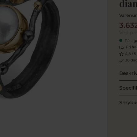
diam
Varenu
3.63
Vejl. pri
På lag
Fri fr
4,8 / 5
30 dag
Beskri
Specifi
Smykk