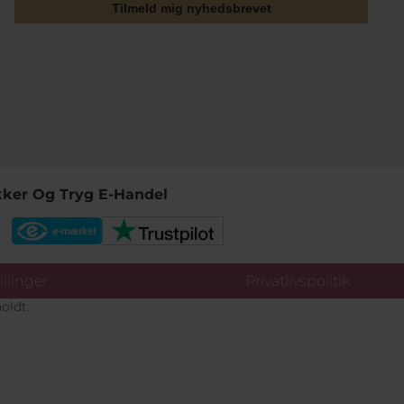
Tilmeld mig nyhedsbrevet
kker Og Tryg E-Handel
llinger
Privatlivspolitik
oldt.