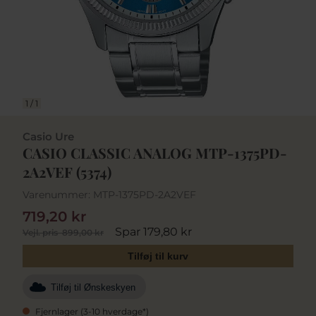
1
/
1
Casio Ure
CASIO CLASSIC ANALOG MTP-1375PD-
2A2VEF (5374)
Varenummer:
MTP-1375PD-2A2VEF
719,20 kr
Spar 179,80 kr
Vejl. pris
899,00 kr
Tilføj til kurv
Tilføj til Ønskeskyen
Fjernlager (3-10 hverdage*)