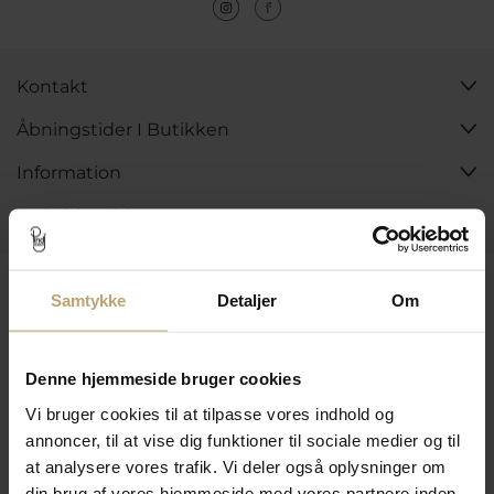
Kontakt
Åbningstider I Butikken
Information
Praktiske Sider
Leveringsmuligheder
Samtykke
Detaljer
Om
Betalingsmuligheder
Denne hjemmeside bruger cookies
Vi bruger cookies til at tilpasse vores indhold og
annoncer, til at vise dig funktioner til sociale medier og til
at analysere vores trafik. Vi deler også oplysninger om
Sikker Og Tryg E-Handel
din brug af vores hjemmeside med vores partnere inden