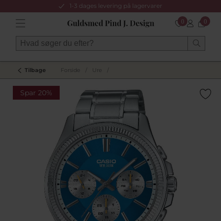
1-3 dages levering på lagervarer
0
0
Tilbage
Forside
/
Ure
/
Spar 20%