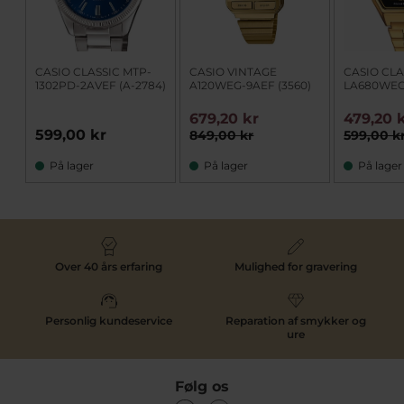
CASIO CLASSIC MTP-
CASIO VINTAGE
CASIO CLA
1302PD-2AVEF (A-2784)
A120WEG-9AEF (3560)
LA680WEGA
679,20 kr
479,20 
599,00 kr
849,00 kr
599,00 k
På lager
På lager
På lager
Over 40 års erfaring
Mulighed for gravering
Personlig kundeservice
Reparation af smykker og
ure
Følg os