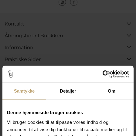
Kontakt
Åbningstider I Butikken
Information
Praktiske Sider
Leveringsmuligheder
Samtykke
Detaljer
Om
Betalingsmuligheder
Denne hjemmeside bruger cookies
Vi bruger cookies til at tilpasse vores indhold og
Sikker Og Tryg E-Handel
annoncer, til at vise dig funktioner til sociale medier og til