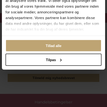
at analysere vores trafik. Vi deler også oplysninger om
din brug af vores hjemmeside med vores partnere inden
for sociale medier, annonceringspartnere og
Få 15%
velkomstrabat
analysepartnere. Vores partnere kan kombinere disse
data med andre oplysninger, du har givet dem, eller som
de har indsamlet fra din brug af deres tjenester.
Følg med i vores nyhedsbrev
Læs mere her
Tillad alle
Tilpas
Tilmeld mig nyhedsbrevet
Handelsbetingelser