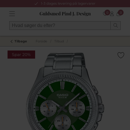
1-3 dages levering på lagervarer
0
0
Tilbage
Forside
/
Tilbud
/
Spar 20%