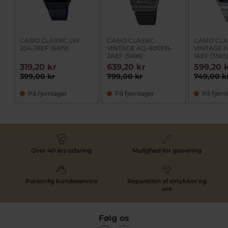
CASIO CLASSIC LW-
CASIO CLASSIC
CASIO CLA
204-1BEF (5479)
VINTAGE AQ-800EB-
VINTAGE 
2AEF (5696)
1AEF (3565
319,20 kr
639,20 kr
599,20 
399,00 kr
799,00 kr
749,00 k
På fjernlager
På fjernlager
På fjern
Over 40 års erfaring
Mulighed for gravering
Personlig kundeservice
Reparation af smykker og
ure
Følg os