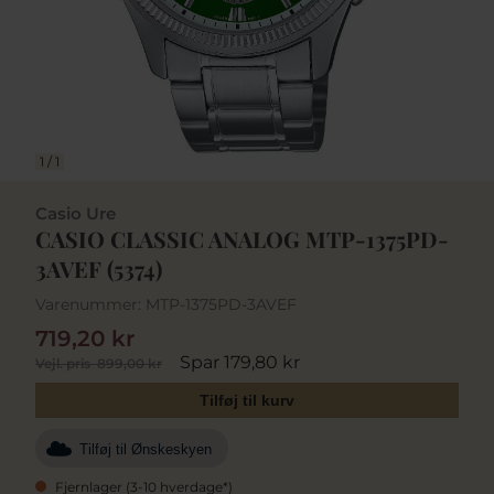
1
/
1
Casio Ure
CASIO CLASSIC ANALOG MTP-1375PD-
3AVEF (5374)
Varenummer:
MTP-1375PD-3AVEF
719,20 kr
Spar 179,80 kr
Vejl. pris
899,00 kr
Tilføj til kurv
Tilføj til Ønskeskyen
Fjernlager (3-10 hverdage*)