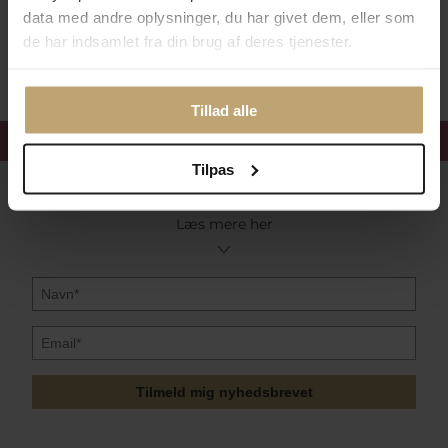
data med andre oplysninger, du har givet dem, eller som
de har indsamlet fra din brug af deres tjenester.
Sikker Og Tryg E-Handel
Tillad alle
Få 15%
velkomstrabat
Tilpas
Følg med i vores nyhedsbrev
Læs mere her
Tilmeld mig nyhedsbrevet