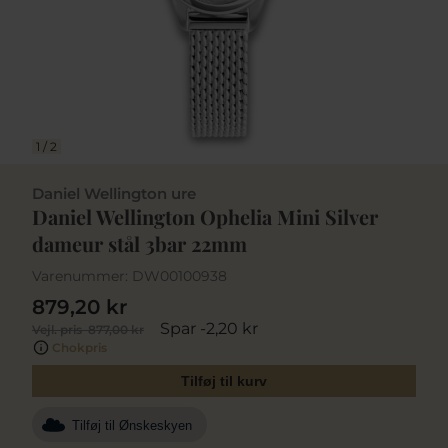
1
/
2
Daniel Wellington ure
Daniel Wellington Ophelia Mini Silver
dameur stål 3bar 22mm
Varenummer:
DW00100938
879,20 kr
Spar -2,20 kr
Vejl. pris
877,00 kr
Chokpris
Tilføj til kurv
Tilføj til Ønskeskyen