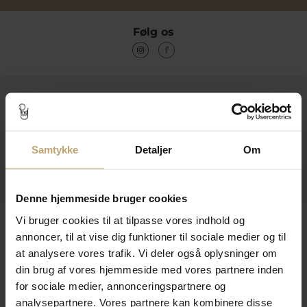
Følg os
Kontakt
Åbningstider I Butikken
Samtykke
Detaljer
Om
Information
Praktiske Sider
Denne hjemmeside bruger cookies
Leveringsmuligheder
Vi bruger cookies til at tilpasse vores indhold og
annoncer, til at vise dig funktioner til sociale medier og til
at analysere vores trafik. Vi deler også oplysninger om
din brug af vores hjemmeside med vores partnere inden
Betalingsmuligheder
for sociale medier, annonceringspartnere og
analysepartnere. Vores partnere kan kombinere disse