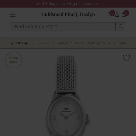
1-3 dages levering på lagervarer
0
0
Tilbage
Forside
/
Brands
/
Daniel Wellington ure
/
Nyheder
CHOK
PRIS