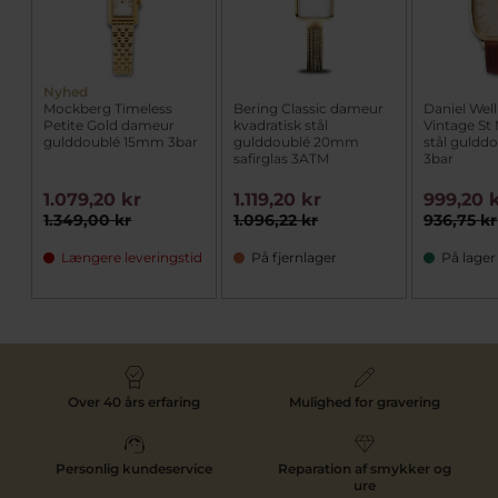
Nyhed
Mockberg Timeless
Bering Classic dameur
Daniel Wel
Petite Gold dameur
kvadratisk stål
Vintage St
gulddoublé 15mm 3bar
gulddoublé 20mm
stål guld
safirglas 3ATM
3bar
1.079,20 kr
1.119,20 kr
999,20 
1.349,00 kr
1.096,22 kr
936,75 kr
Længere leveringstid
På fjernlager
På lager
Over 40 års erfaring
Mulighed for gravering
Personlig kundeservice
Reparation af smykker og
ure