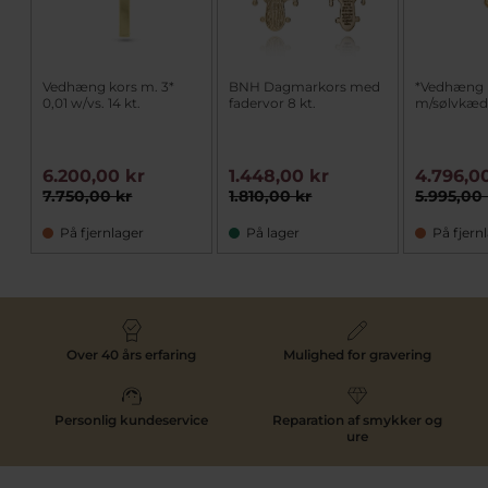
Vedhæng kors m. 3*
BNH Dagmarkors med
*Vedhæng k
0,01 w/vs. 14 kt.
fadervor 8 kt.
m/sølvkæ
6.200,00 kr
1.448,00 kr
4.796,0
7.750,00 kr
1.810,00 kr
5.995,00 
På fjernlager
På lager
På fjern
Over 40 års erfaring
Mulighed for gravering
Personlig kundeservice
Reparation af smykker og
ure