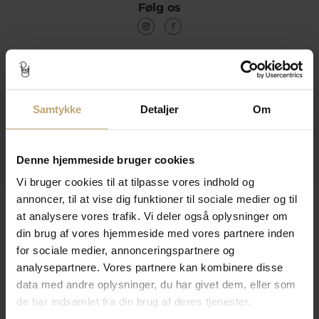
Følg os
Kontakt
Åbningstider I Butikken
Samtykke
Detaljer
Om
Information
Denne hjemmeside bruger cookies
Praktiske Sider
Vi bruger cookies til at tilpasse vores indhold og
annoncer, til at vise dig funktioner til sociale medier og til
Leveringsmuligheder
at analysere vores trafik. Vi deler også oplysninger om
din brug af vores hjemmeside med vores partnere inden
for sociale medier, annonceringspartnere og
Betalingsmuligheder
analysepartnere. Vores partnere kan kombinere disse
data med andre oplysninger, du har givet dem, eller som
de har indsamlet fra din brug af deres tjenester.