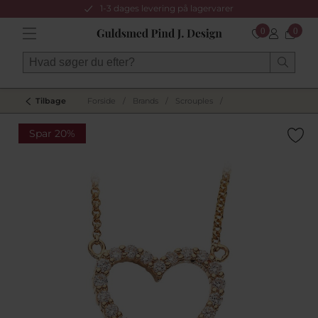
1-3 dages levering på lagervarer
0
0
Tilbage
Forside
/
Brands
/
Scrouples
/
Spar 20%