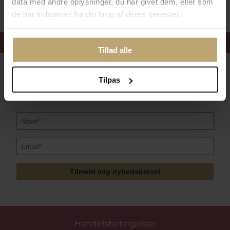
data med andre oplysninger, du har givet dem, eller som
de har indsamlet fra din brug af deres tjenester.
Få 15%
velkomstrabat
Tillad alle
Følg med i vores nyhedsbrev
Tilpas
Læs mere her
Tilmeld mig nyhedsbrevet
Handelsbetingelser