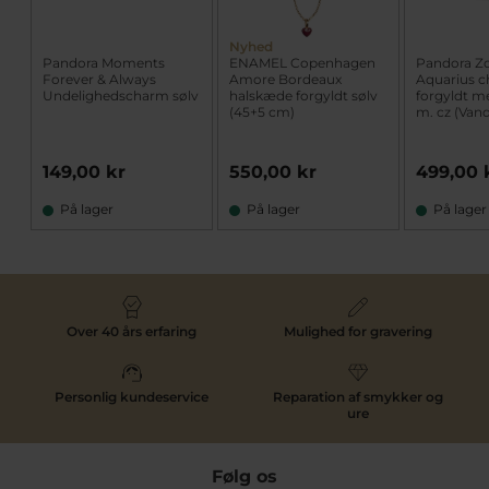
Nyhed
Pandora Moments
ENAMEL Copenhagen
Pandora Z
Forever & Always
Amore Bordeaux
Aquarius 
Undelighedscharm sølv
halskæde forgyldt sølv
forgyldt m
(45+5 cm)
m. cz (Va
149,00 kr
550,00 kr
499,00 
På lager
På lager
På lager
Over 40 års erfaring
Mulighed for gravering
Personlig kundeservice
Reparation af smykker og
ure
Følg os