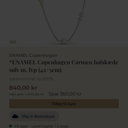
1
/
1
ENAMEL Copenhagen
*ENAMEL Copenhagen Carmen halskæde
sølv m. fvp (42+5cm)
Varenummer:
ecN117S
840,00 kr
Spar 360,00 kr
Vejl. pris
1.200,00 kr
Tilføj til kurv
Tilføj til Ønskeskyen
På lager - Leveringstid, 1-3 dage