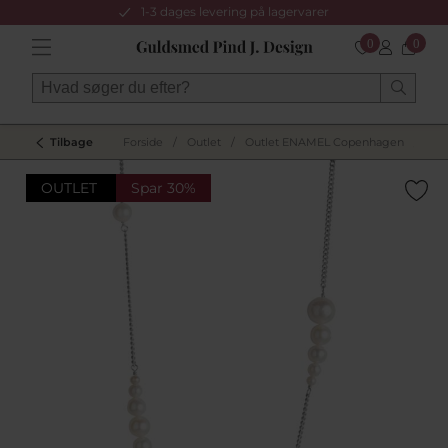
1-3 dages levering på lagervarer
0
0
Tilbage
Forside
/
Outlet
/
Outlet ENAMEL Copenhagen
/
OUTLET
Spar 30%