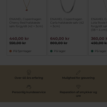
ENAMEL Copenhagen
ENAMEL Copenhagen
ENAMEL C
Cherry Red halskæde
Carla halskæde sølv (42
Lola Rosie
sølv forgyldt (42 + 3cm)
+ 3cm)
forgyldt sø
(38 + 4 cm
440,00 kr
640,00 kr
360,00 
550,00 kr
800,00 kr
450,00 k
På fjernlager
På lager
På lager
Over 40 års erfaring
Mulighed for gravering
Personlig kundeservice
Reparation af smykker og
ure