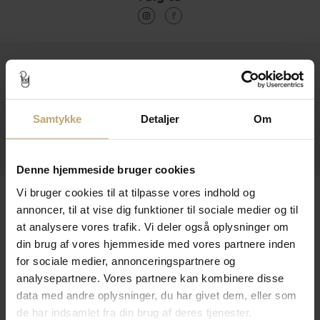
Kontakt
Åbningstider I Butikken
Samtykke
Detaljer
Om
Information
Praktiske Sider
Denne hjemmeside bruger cookies
Leveringsmuligheder
Vi bruger cookies til at tilpasse vores indhold og
annoncer, til at vise dig funktioner til sociale medier og til
at analysere vores trafik. Vi deler også oplysninger om
din brug af vores hjemmeside med vores partnere inden
Betalingsmuligheder
for sociale medier, annonceringspartnere og
analysepartnere. Vores partnere kan kombinere disse
data med andre oplysninger, du har givet dem, eller som
de har indsamlet fra din brug af deres tjenester.
Sikker Og Tryg E-Handel