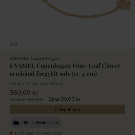
1
/
2
ENAMEL Copenhagen
ENAMEL Copenhagen Four-Leaf Clover
armbånd forgyldt sølv (15+4 cm)
Varenummer:
ecB148GM
360,00 kr
Spar 90,00 kr
Vejl. pris
450,00 kr
Tilføj til kurv
Tilføj til Ønskeskyen
Fjernlager (3-10 hverdage*)