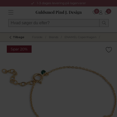
1-3 dages levering på lagervarer
0
0
Tilbage
Forside
/
Brands
/
ENAMEL Copenhagen
/
Spar 20%