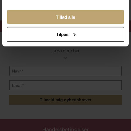
Tillad alle
Få 15%
velkomstrabat
Tilpas
Følg med i vores nyhedsbrev
Læs mere her
Tilmeld mig nyhedsbrevet
Handelsbetingelser