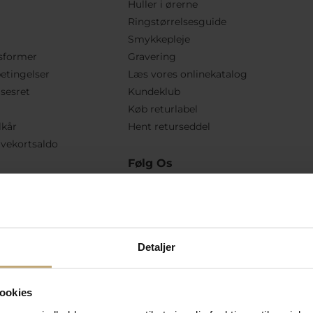
Huller i ørerne
Ringstørrelsesguide
Smykkepleje
sformer
Gravering
etingelser
Læs vores onlinekatalog
lsesret
Kundeklub
Køb returlabel
lkår
Hent returseddel
vekortsaldo
Følg Os
Detaljer
ookies