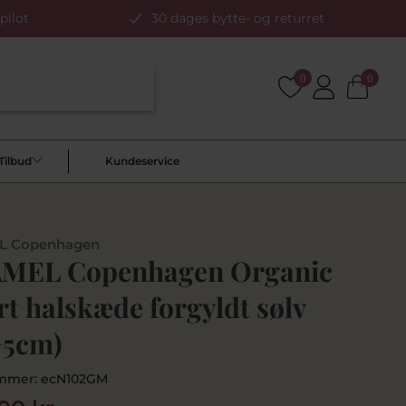
pilot
30 dages bytte- og returret
0
0
Tilbud
Kundeservice
L Copenhagen
MEL Copenhagen Organic
t halskæde forgyldt sølv
+5cm)
mmer:
ecN102GM