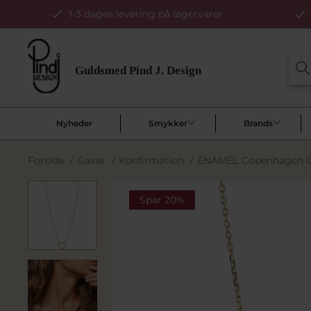
1-3 dages levering på lagervarer
Nyheder
Smykker
Brands
Forside
/
Gaver
/
Konfirmation
/
ENAMEL Copenhagen Org
Spar 20%