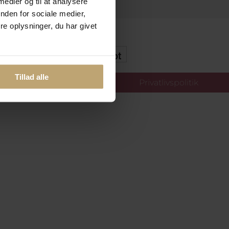
 medier og til at analysere
nden for sociale medier,
e oplysninger, du har givet
kker Og Tryg E-Handel
Tillad alle
llinger
Privatlivspolitik
oldt.