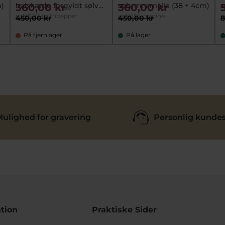
m)
halskæde forgyldt sølv
sølv m. emalje (38 + 4cm)
s
360,00 kr
360,00 kr
(38 + 4 cm)
ecN55G-saltnpepper
ecN55S-marine
e
450,00 kr
450,00 kr
8
På fjernlager
På lager
ulighed for gravering
Personlig kundes
tion
Praktiske Sider