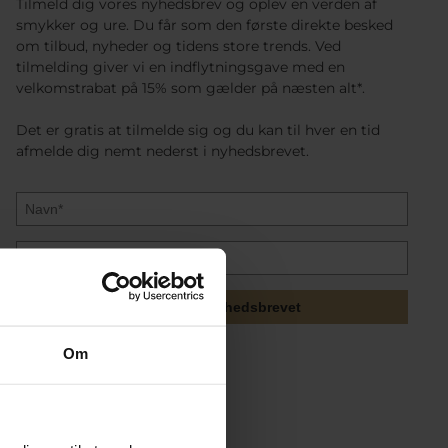
Tilmeld dig vores nyhedsbrev og oplev en verden af
smykker og ure. Du får som den første direkte besked
om tilbud, nyheder og tidens store trends. Ved
tilmelding giver vi en indflytningsgave med en
velkomstrabat på 15% som gælder på næsten alt*.
Det er gratis at tilmelde sig og du kan til hver en tid
afmelde dig nemt nederst i nyhedsbrevet.
Tilmeld mig nyhedsbrevet
Om