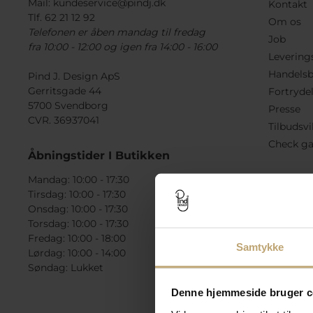
Mail:
kundeservice@pindj.dk
Kontakt
Tlf. 62 21 12 92
Om os
Telefonen er åben mandag til fredag
Job
fra 10:00 - 12:00 og igen fra 14:00 - 16:00
Levering
Handelsb
Pind J. Design ApS
Gerritsgade 44
Fortryde
5700 Svendborg
Presse
CVR. 36937041
Tilbudsvi
Check ga
Åbningstider I Butikken
Mandag: 10:00 - 17:30
Tirsdag: 10:00 - 17:30
Onsdag: 10:00 - 17:30
Torsdag: 10:00 - 17:30
Fredag: 10:00 - 18:00
Samtykke
Lørdag: 10:00 - 14:00
Søndag: Lukket
Denne hjemmeside bruger c