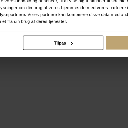
se vores indhold og annoncer, til at vise dig funktioner til sociale
oplysninger om din brug af vores hjemmeside med vores partnere i
ysepartnere. Vores partnere kan kombinere disse data med andr
Betalingsmuligheder
Si
et fra din brug af deres tjenester.
Tilpas
okiepolitik
Ændr cookie-indsti
right © 2026 Pind J. Design Guldsmedie. Alle rettigheder forbeh