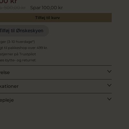
00 kr
s
500,00 kr
Spar 100,00 kr
Tilføj til kurv
Tilføj til Ønskeskyen
ager (3-10 hverdage*)
agt til pakkeshop over 499 kr.
 stjerner på Trustpilot
es bytte- og returret
velse
kationer
epleje