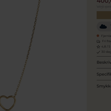
400,
Vejl. pri
Fjernl
Fri fr
4,8 / 5
30 dag
Beskri
Specifi
Smykk