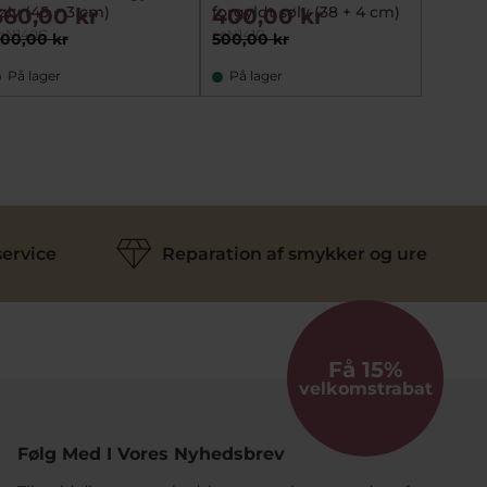
ølv (45 + 3 cm)
forgyldt sølv (38 + 4 cm)
560,00 kr
400,00 kr
cN140G
ecN141G
00,00 kr
500,00 kr
På lager
På lager
ervice
Reparation af smykker og ure
Få 15%
velkomstrabat
Følg Med I Vores Nyhedsbrev