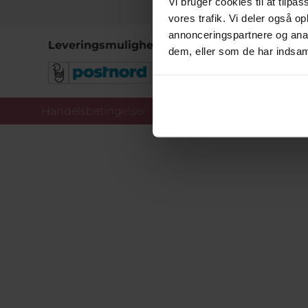
Vi bruger cookies til at tilpas
vores trafik. Vi deler også 
annonceringspartnere og anal
Leveringsmuligheder
dem, eller som de har indsaml
Handelsbetingelser
Co
Copy