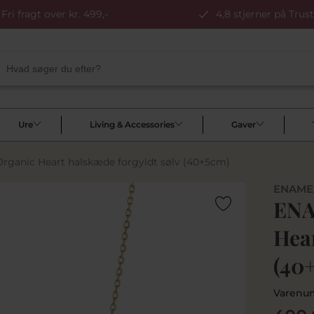
Fri fragt over kr. 499,-
4,8 stjerner på Trust
Ure
Living & Accessories
Gaver
anic Heart halskæde forgyldt sølv (40+5cm)
ENAME
ENA
Hear
(40
Varenu