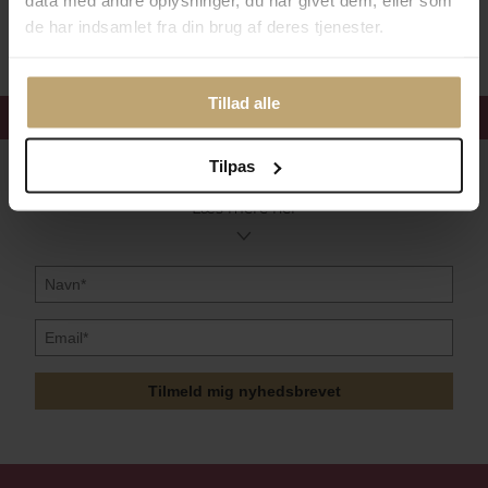
data med andre oplysninger, du har givet dem, eller som
Sikker Og Tryg E-Handel
de har indsamlet fra din brug af deres tjenester.
Tillad alle
Få 15%
velkomstrabat
Tilpas
Følg med i vores nyhedsbrev
Læs mere her
Tilmeld mig nyhedsbrevet