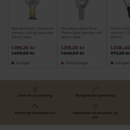
Bering Classic Diamond
Mockberg Belle Oval
Festina Sw
dameur stål gulddoublé
Petite Steel dameur stål
dameur F20
29mm 3bar
18mm 3bar
29mm
1.199,20 kr
1.319,20 kr
1.038,40
1.499,00 kr
1.649,00 kr
973,50 k
På lager
På fjernlager
På lager
Over 40 års erfaring
Mulighed for gravering
Personlig kundeservice
Reparation af smykker og
ure