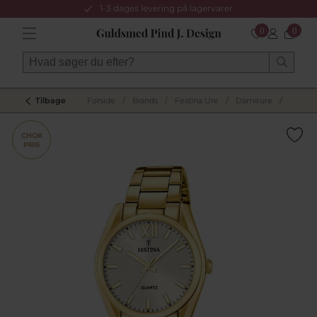
1-3 dages levering på lagervarer
0
0
Tilbage
Forside
/
Brands
/
Festina Ure
/
Dameure
/
CHOK
PRIS