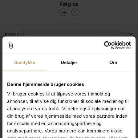
Følg os
Kontakt
Åbningstider I Butikken
Information
Samtykke
Detaljer
Om
Praktiske Sider
Denne hjemmeside bruger cookies
Leveringsmuligheder
Vi bruger cookies til at tilpasse vores indhold og
annoncer, til at vise dig funktioner til sociale medier og til
at analysere vores trafik. Vi deler også oplysninger om
Betalingsmuligheder
din brug af vores hjemmeside med vores partnere inden
for sociale medier, annonceringspartnere og
analysepartnere. Vores partnere kan kombinere disse