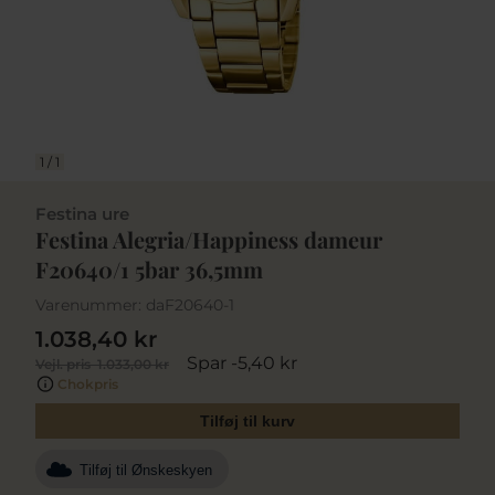
1
/
1
Festina ure
Festina Alegria/Happiness dameur
F20640/1 5bar 36,5mm
Varenummer:
daF20640-1
1.038,40 kr
Spar -5,40 kr
Vejl. pris
1.033,00 kr
Chokpris
Tilføj til kurv
Tilføj til Ønskeskyen