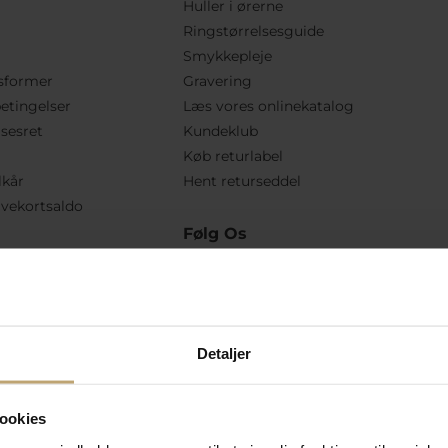
Huller i ørerne
Ringstørrelsesguide
Smykkepleje
sformer
Gravering
etingelser
Læs vores onlinekatalog
lsesret
Kundeklub
Køb returlabel
lkår
Hent returseddel
vekortsaldo
Følg Os
Detaljer
ookies