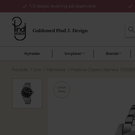
1-3 dages levering på lagervarer
Nyheder
Smykker
Brands
Forside
/
Ure
/
Herreure
/
Festina Classic herreur F2035
CHOK
PRIS