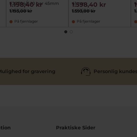
F20704/5 10 bar 45mm
41mm
1.198,40 kr
1.598,40 kr
daF20704-5
daF20044-5
d
1.193,00 kr
1.593,00 kr
1
På fjernlager
På fjernlager
ulighed for gravering
Personlig kundes
tion
Praktiske Sider