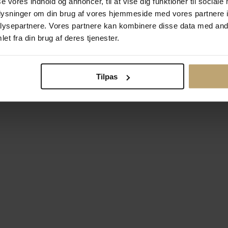
se vores indhold og annoncer, til at vise dig funktioner til sociale
oplysninger om din brug af vores hjemmeside med vores partnere i
ysepartnere. Vores partnere kan kombinere disse data med andr
Betalingsmuligheder
Si
et fra din brug af deres tjenester.
Tilpas
okiepolitik
Ændr cookie-indsti
right © 2026 Pind J. Design Guldsmedie. Alle rettigheder forbeh