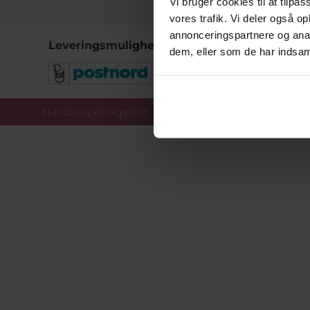
Vi bruger cookies til at tilpas
vores trafik. Vi deler også 
annonceringspartnere og anal
Leveringsmuligheder
dem, eller som de har indsaml
Handelsbetingelser
Co
Copy