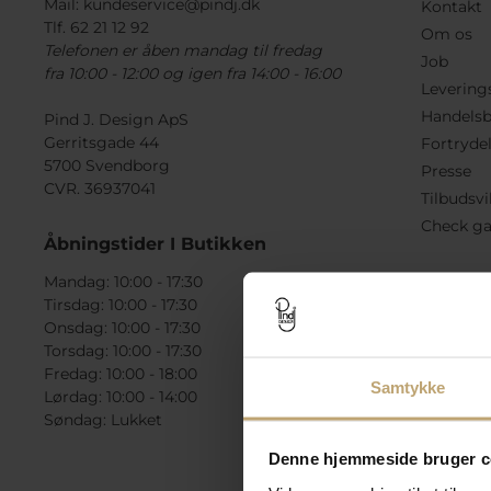
Mail:
kundeservice@pindj.dk
Kontakt
Tlf. 62 21 12 92
Om os
Telefonen er åben mandag til fredag
Job
fra 10:00 - 12:00 og igen fra 14:00 - 16:00
Levering
Handelsb
Pind J. Design ApS
Gerritsgade 44
Fortryde
5700 Svendborg
Presse
CVR. 36937041
Tilbudsvi
Check ga
Åbningstider I Butikken
Mandag: 10:00 - 17:30
Tirsdag: 10:00 - 17:30
Onsdag: 10:00 - 17:30
Torsdag: 10:00 - 17:30
Fredag: 10:00 - 18:00
Samtykke
Lørdag: 10:00 - 14:00
Søndag: Lukket
Denne hjemmeside bruger c