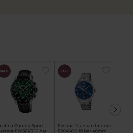
SALE
SALE
SALE
estina Chrono Sport
Festina Titanium herreur
Festin
erreur F20561/5 10 bar
F20466/2 10 bar 40mm
herreu