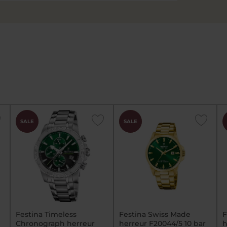
CHOK
CHOK
SALE
SALE
PRIS
PRIS
Festina Timeless
Festina Swiss Made
F
Chronograph herreur
herreur F20044/5 10 bar
h