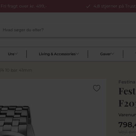
Fri fragt over kr. 499,-
4,8 stjerner på Trust
Ure
Living & Accessories
Gaver
7/4 10 bar 41mm
Festina
Fest
F20
Varenu
798,
Vejl. pri