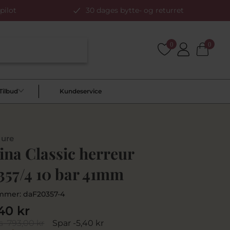
pilot
30 dages bytte- og returret
0
0
Tilbud
Kundeservice
 ure
ina Classic herreur
357/4 10 bar 41mm
mmer:
daF20357-4
40 kr
s
793,00 kr
Spar -5,40 kr