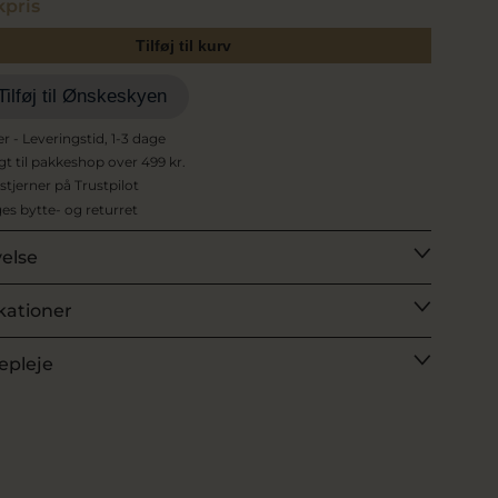
pris
Tilføj til kurv
Tilføj til Ønskeskyen
er - Leveringstid, 1-3 dage
agt til pakkeshop over 499 kr.
 stjerner på Trustpilot
es bytte- og returret
velse
kationer
epleje