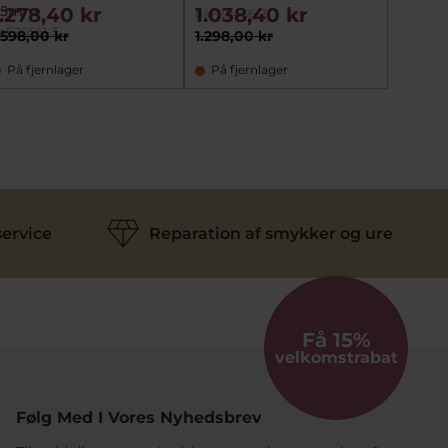
45mm
40mm
1.278,40 kr
1.038,40 kr
1.99
daF20466-2
aF20561-5
daF200
.598,00 kr
1.298,00 kr
2.498,
På fjernlager
På fjernlager
På fj
ervice
Reparation af smykker og ure
Få 15%
velkomstrabat
Følg Med I Vores Nyhedsbrev