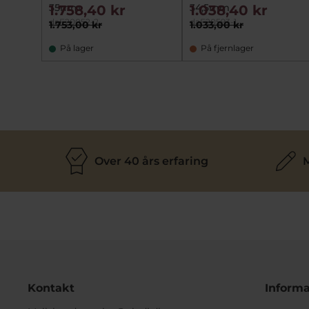
35mm
34,5mm
1.758,40 kr
1.038,40 kr
daF20052-2
daF20593-1
1.753,00 kr
1.033,00 kr
På lager
På fjernlager
Over 40 års erfaring
M
Kontakt
Informa