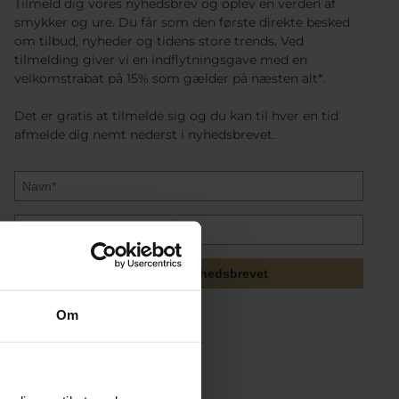
Tilmeld dig vores nyhedsbrev og oplev en verden af
smykker og ure. Du får som den første direkte besked
om tilbud, nyheder og tidens store trends. Ved
tilmelding giver vi en indflytningsgave med en
velkomstrabat på 15% som gælder på næsten alt*.
Det er gratis at tilmelde sig og du kan til hver en tid
afmelde dig nemt nederst i nyhedsbrevet.
Tilmeld mig nyhedsbrevet
Om