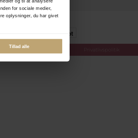
 medier og til at analysere
nden for sociale medier,
e oplysninger, du har givet
kker Og Tryg E-Handel
Tillad alle
llinger
Privatlivspolitik
oldt.