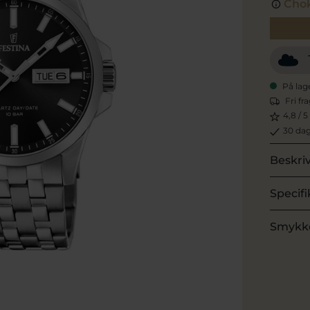
Chok
På lag
Fri fr
4,8 / 5
30 dag
Beskri
Specifi
Smykk