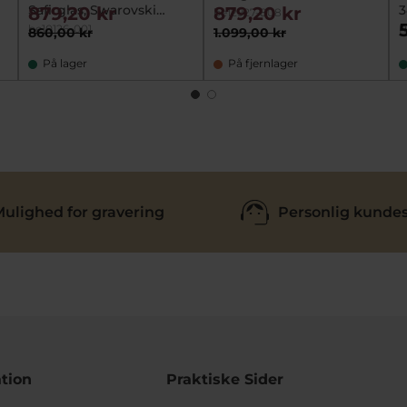
Safirglas, Swarovski
879,20 kr
879,20 kr
be12927-808
26mm
be10126-001
R
860,00 kr
1.099,00 kr
På lager
På fjernlager
ulighed for gravering
Personlig kundes
tion
Praktiske Sider