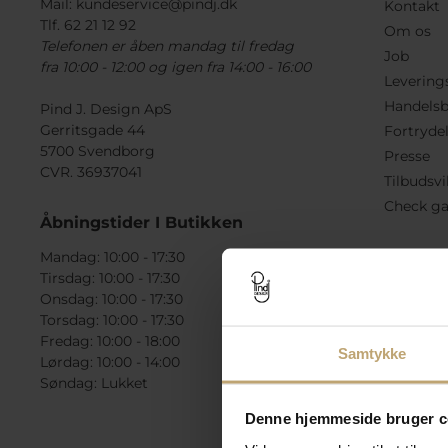
Mail:
kundeservice@pindj.dk
Kontakt
Tlf. 62 21 12 92
Om os
Telefonen er åben mandag til fredag
Job
fra 10:00 - 12:00 og igen fra 14:00 - 16:00
Levering
Handelsb
Pind J. Design ApS
Gerritsgade 44
Fortryde
5700 Svendborg
Presse
CVR. 36937041
Tilbudsvi
Check ga
Åbningstider I Butikken
Mandag: 10:00 - 17:30
Tirsdag: 10:00 - 17:30
Onsdag: 10:00 - 17:30
Torsdag: 10:00 - 17:30
Fredag: 10:00 - 18:00
Samtykke
Lørdag: 10:00 - 14:00
Søndag: Lukket
Denne hjemmeside bruger c