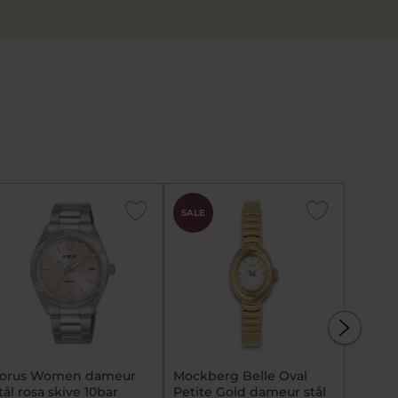
SALE
SALE
orus Women dameur
Mockberg Belle Oval
CASIO
tål rosa skive 10bar
Petite Gold dameur stål
AQ230