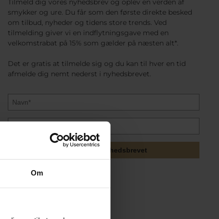
Tilmeld dig vores nyhedsbrev og oplev en verden af
smykker og ure. Du får som den første direkte besked
om tilbud, nyheder og tidens store trends. Ved
tilmelding giver vi en indflytningsgave med en
velkomstrabat på 15% som gælder på næsten alt*.
Det er gratis at tilmelde sig og du kan til hver en tid
afmelde dig nemt nederst i nyhedsbrevet.
Tilmeld mig nyhedsbrevet
Om