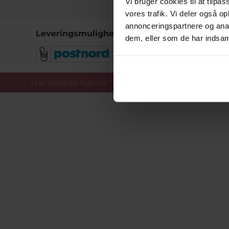
Vi bruger cookies til at tilpas
vores trafik. Vi deler også 
annonceringspartnere og anal
Leveringsmuligheder
dem, eller som de har indsaml
Handelsbetingelser
Co
Copy