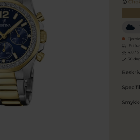
Chok
Fjernl
Fri fr
4,8 / 5
30 dag
Beskri
Specifi
Smykk