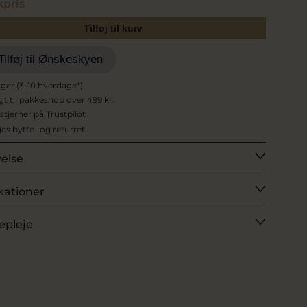
pris
Tilføj til kurv
Tilføj til Ønskeskyen
ager (3-10 hverdage*)
agt til pakkeshop over 499 kr.
 stjerner på Trustpilot
es bytte- og returret
velse
kationer
epleje