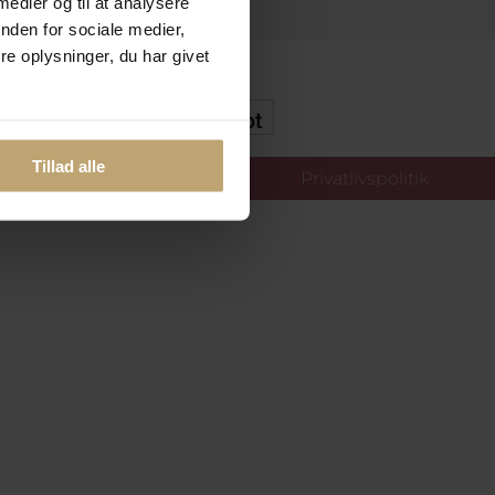
 medier og til at analysere
nden for sociale medier,
e oplysninger, du har givet
kker Og Tryg E-Handel
Tillad alle
llinger
Privatlivspolitik
oldt.