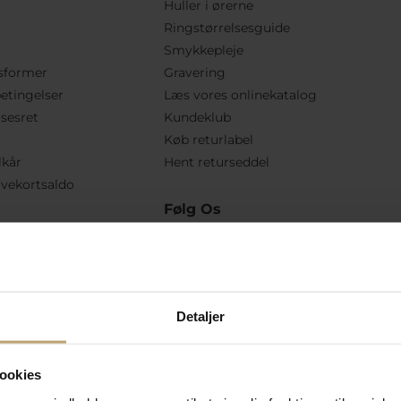
Huller i ørerne
Ringstørrelsesguide
Smykkepleje
sformer
Gravering
etingelser
Læs vores onlinekatalog
lsesret
Kundeklub
Køb returlabel
lkår
Hent returseddel
vekortsaldo
Følg Os
Detaljer
ookies