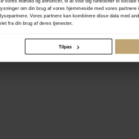
se vores indhold og annoncer, til at vise dig funktioner til sociale
oplysninger om din brug af vores hjemmeside med vores partnere i
ysepartnere. Vores partnere kan kombinere disse data med andr
Betalingsmuligheder
Si
et fra din brug af deres tjenester.
Tilpas
okiepolitik
Ændr cookie-indsti
right © 2026 Pind J. Design Guldsmedie. Alle rettigheder forbeh