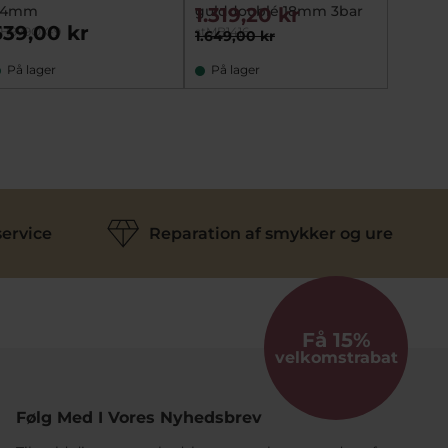
34mm
gulddoublé 18mm 3bar
(1301)
1.319,20 kr
559,
539,00 kr
H979QX-9
stMB1416
AQ-230
1.649,00 kr
699,00
På lager
På lager
På la
ervice
Reparation af smykker og ure
Få 15%
velkomstrabat
Følg Med I Vores Nyhedsbrev