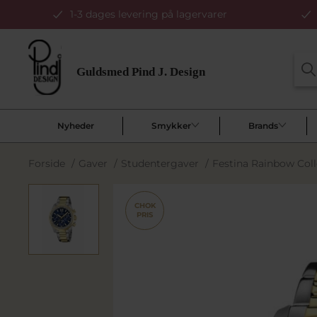
1-3 dages levering på lagervarer
Nyheder
Smykker
Brands
Forside
/
Gaver
/
Studentergaver
/
Festina Rainbow Col
CHOK
PRIS