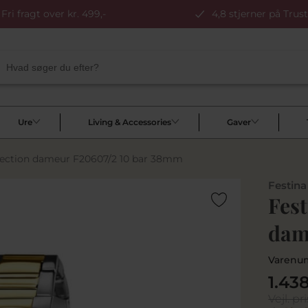
Fri fragt over kr. 499,-
4,8 stjerner på Trust
Ure
Living & Accessories
Gaver
lection dameur F20607/2 10 bar 38mm
Festina
Fes
dam
Varenu
1.43
Vejl. pri