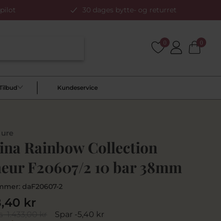
pilot
30 dages bytte- og returret
0
0
Tilbud
Kundeservice
 ure
tina Rainbow Collection
eur F20607/2 10 bar 38mm
mmer:
daF20607-2
8,40 kr
s
1.433,00 kr
Spar -5,40 kr