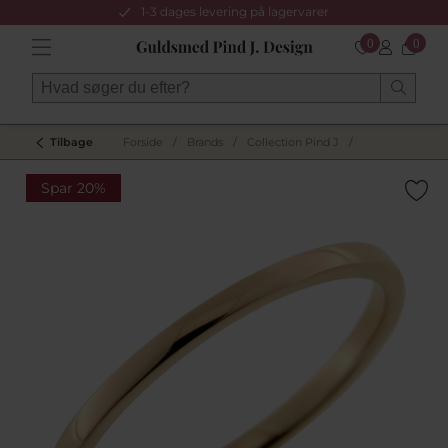
1-3 dages levering på lagervarer
0
0
Tilbage
Forside
/
Brands
/
Collection Pind J
/
Spar 20%