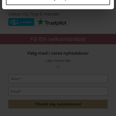
Sikker Og Tryg E-Handel
Få 15%
velkomstrabat
Følg med i vores nyhedsbrev
Læs mere her
Tilmeld mig nyhedsbrevet