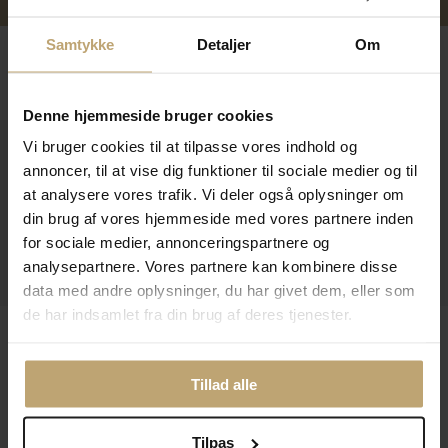
Samtykke
Detaljer
Om
Følg os
Denne hjemmeside bruger cookies
Vi bruger cookies til at tilpasse vores indhold og
Kontakt
annoncer, til at vise dig funktioner til sociale medier og til
Åbningstider I Butikken
at analysere vores trafik. Vi deler også oplysninger om
din brug af vores hjemmeside med vores partnere inden
Information
for sociale medier, annonceringspartnere og
analysepartnere. Vores partnere kan kombinere disse
Praktiske Sider
data med andre oplysninger, du har givet dem, eller som
de har indsamlet fra din brug af deres tjenester.
Leveringsmuligheder
Tillad alle
Betalingsmuligheder
Tilpas