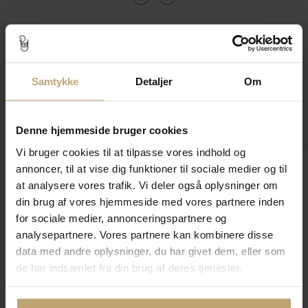
Kontakt
Åbningstider I Butikken
Samtykke
Detaljer
Om
Information
Praktiske Sider
Denne hjemmeside bruger cookies
Vi bruger cookies til at tilpasse vores indhold og
Leveringsmuligheder
annoncer, til at vise dig funktioner til sociale medier og til
at analysere vores trafik. Vi deler også oplysninger om
din brug af vores hjemmeside med vores partnere inden
for sociale medier, annonceringspartnere og
Betalingsmuligheder
analysepartnere. Vores partnere kan kombinere disse
data med andre oplysninger, du har givet dem, eller som
de har indsamlet fra din brug af deres tjenester.
Sikker Og Tryg E-Handel