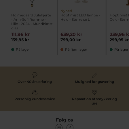
Nyhed
Holmegaard Julehjerte
Hoptimist LED lampe -
Hoptimist
- Ann-Sofi Romme -
Hvid - Størrelse L
Oak - Størr
Lille - 2024 - Mundblæst
glas
111,96 kr
639,20 kr
239,96 
139,95 kr
799,00 kr
299,95 kr
På lager
På fjernlager
På lager
Over 40 års erfaring
Mulighed for gravering
Personlig kundeservice
Reparation af smykker og
ure
Følg os