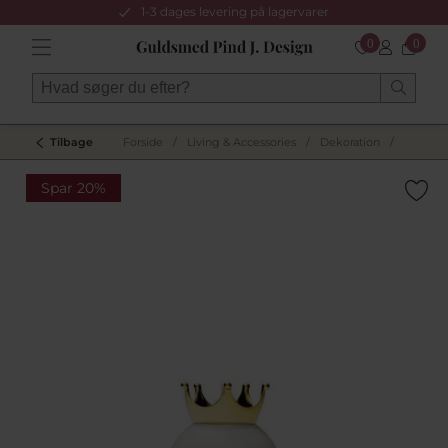
1-3 dages levering på lagervarer
0
0
Tilbage
Forside
/
Living & Accessories
/
Dekoration
/
Spar 20%