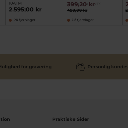
10ATM
399,20 kr
AQ-230A-7AMQYES
G
2.595,00 kr
SUR557P1
499,00 kr
2
På fjernlager
På fjernlager
ulighed for gravering
Personlig kundes
tion
Praktiske Sider