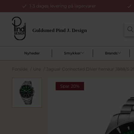
1-3 dages levering på lagervarer
Nyheder
Smykker
Brands
Forside
/
Ure
/
Jaguar Connected Diver herreur J888/5 
Spar 20%