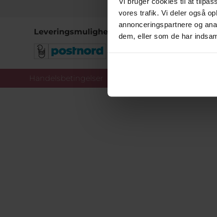
Vi bruger cookies til at tilpas
vores trafik. Vi deler også 
annonceringspartnere og anal
Leveringsmuligheder
dem, eller som de har indsaml
Handelsbetingelser
Co
Copy