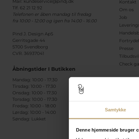
Mail:
kundeservice@pindj.dk
Kontakt
Tlf. 62 21 12 92
Om os
Telefonen er åben mandag til fredag
Job
fra 10:00 - 12:00 og igen fra 14:00 - 16:00
Levering
Handelsb
Pind J. Design ApS
Gerritsgade 44
Fortryde
5700 Svendborg
Presse
CVR. 36937041
Tilbudsvi
Check ga
Åbningstider I Butikken
Mandag: 10:00 - 17:30
Tirsdag: 10:00 - 17:30
Onsdag: 10:00 - 17:30
Torsdag: 10:00 - 17:30
Fredag: 10:00 - 18:00
Samtykke
Lørdag: 10:00 - 14:00
Søndag: Lukket
Denne hjemmeside bruger c