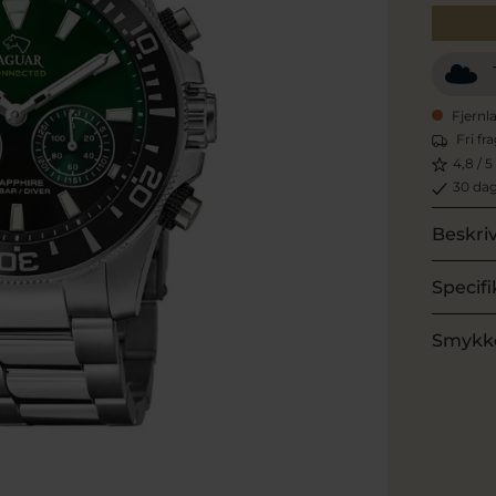
Fjernl
Fri fr
4,8 / 5
30 dag
Beskri
Specifi
Smykk