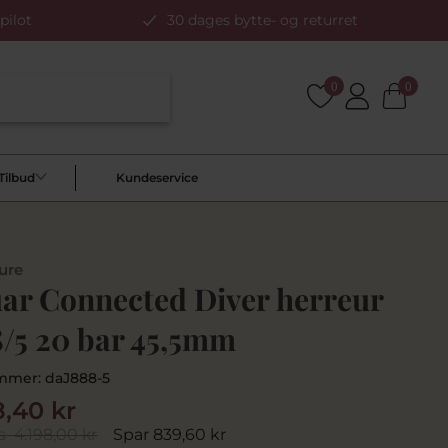
pilot
30 dages bytte- og returret
0
0
Tilbud
Kundeservice
ure
uar Connected Diver herreur
8/5 20 bar 45,5mm
mmer:
daJ888-5
8,40 kr
s
4.198,00 kr
Spar 839,60 kr