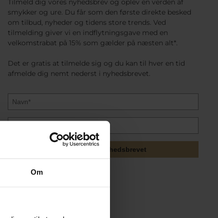
Tilmeld dig vores nyhedsbrev og oplev en verden af
smykker og ure. Du får som den første direkte besked
om tilbud, nyheder og tidens store trends. Ved
tilmelding giver vi en indflytningsgave med en
velkomstrabat på 15% som gælder på næsten alt*.
Det er gratis at tilmelde sig og du kan til hver en tid
afmelde dig nemt nederst i nyhedsbrevet.
Tilmeld mig nyhedsbrevet
Om