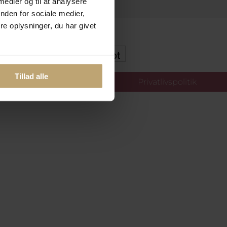
 medier og til at analysere
nden for sociale medier,
e oplysninger, du har givet
kker Og Tryg E-Handel
Tillad alle
llinger
Privatlivspolitik
oldt.