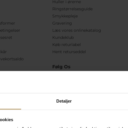
Huller i ørerne
Ringstørrelsesguide
Smykkepleje
sformer
Gravering
etingelser
Læs vores onlinekatalog
lsesret
Kundeklub
Køb returlabel
lkår
Hent returseddel
vekortsaldo
Følg Os
Detaljer
ookies