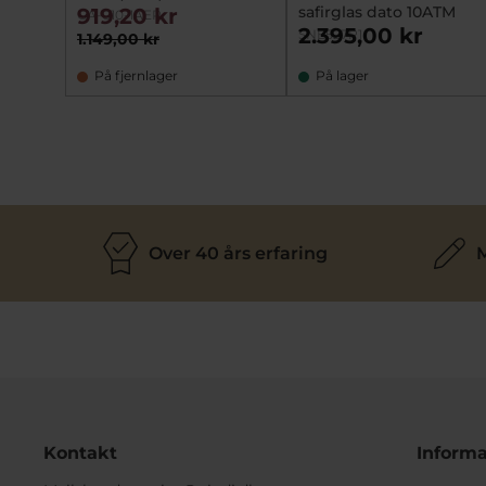
safirglas dato 10ATM
919,20 kr
GA-010-1AER
2.395,00 kr
SNE527P1
1.149,00 kr
På fjernlager
På lager
Over 40 års erfaring
M
Kontakt
Informa