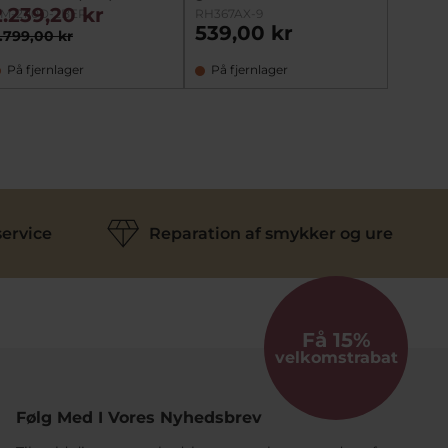
2.239,20 kr
M-2110D-2BER
RH367AX-9
539,00 kr
.799,00 kr
På fjernlager
På fjernlager
ervice
Reparation af smykker og ure
Få 15%
velkomstrabat
Følg Med I Vores Nyhedsbrev