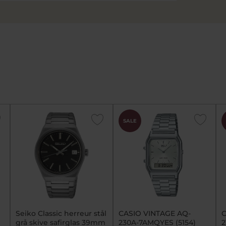
SALE
Seiko Classic herreur stål
CASIO VINTAGE AQ-
C
grå skive safirglas 39mm
230A-7AMQYES (5154)
2