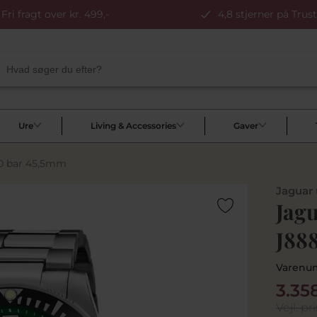
Fri fragt over kr. 499,-
4,8 stjerner på Trust
Ure
Living & Accessories
Gaver
20 bar 45,5mm
Jaguar 
Jag
J88
Varenu
3.35
Vejl. pri