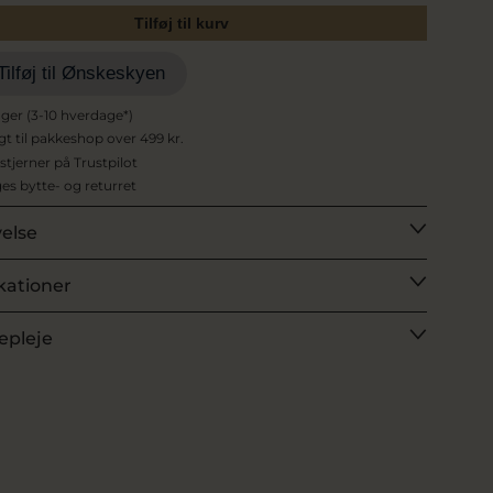
Tilføj til kurv
Tilføj til Ønskeskyen
ager (3-10 hverdage*)
agt til pakkeshop over 499 kr.
 stjerner på Trustpilot
es bytte- og returret
velse
kationer
epleje