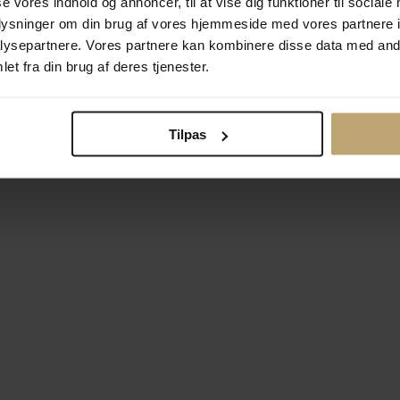
se vores indhold og annoncer, til at vise dig funktioner til sociale
oplysninger om din brug af vores hjemmeside med vores partnere i
ysepartnere. Vores partnere kan kombinere disse data med andr
Betalingsmuligheder
Si
et fra din brug af deres tjenester.
Tilpas
okiepolitik
Ændr cookie-indsti
right © 2026 Pind J. Design Guldsmedie. Alle rettigheder forbeh