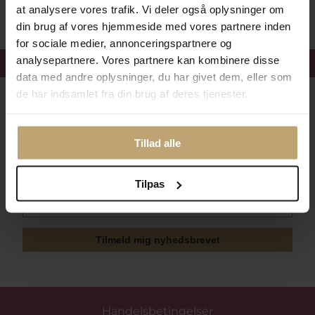
at analysere vores trafik. Vi deler også oplysninger om
din brug af vores hjemmeside med vores partnere inden
for sociale medier, annonceringspartnere og
analysepartnere. Vores partnere kan kombinere disse
Få 15%
velkomstrabat
data med andre oplysninger, du har givet dem, eller som
de har indsamlet fra din brug af deres tjenester.
Følg med i vores nyhedsbrev
Læs mere her
Tillad alle
Tilpas
Tilmeld mig nyhedsbrevet
Handelsbetingelser