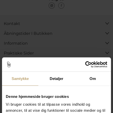
Kontakt
Åbningstider I Butikken
Information
Praktiske Sider
Leveringsmuligheder
Samtykke
Detaljer
Om
Betalingsmuligheder
Denne hjemmeside bruger cookies
Vi bruger cookies til at tilpasse vores indhold og
annoncer, til at vise dig funktioner til sociale medier og til
Sikker Og Tryg E-Handel