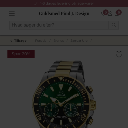
1-3 dages levering på lagervarer
0
0
Tilbage
Forside
/
Brands
/
Jaguar Ure
/
Spar 20%