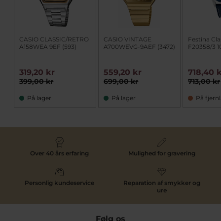
CASIO CLASSIC/RETRO
CASIO VINTAGE
Festina Cla
A158WEA 9EF (593)
A700WEVG-9AEF (3472)
F20358/3 
319,20 kr
559,20 kr
718,40 
399,00 kr
699,00 kr
713,00 kr
På lager
På lager
På fjern
Over 40 års erfaring
Mulighed for gravering
Personlig kundeservice
Reparation af smykker og
ure
Følg os