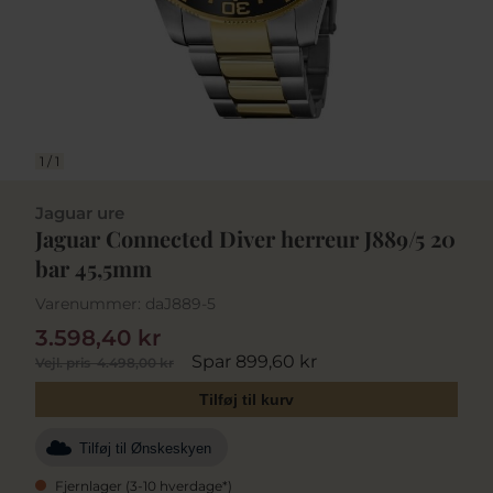
1
/
1
Jaguar ure
Jaguar Connected Diver herreur J889/5 20
bar 45,5mm
Varenummer:
daJ889-5
3.598,40 kr
Spar 899,60 kr
Vejl. pris
4.498,00 kr
Tilføj til kurv
Tilføj til Ønskeskyen
Fjernlager (3-10 hverdage*)