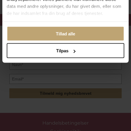
data med andre oplysninger, du har givet dem, eller som
de har indsamlet fra din brug af deres tjenester.
Få 15%
velkomstrabat
Tillad alle
Følg med i vores nyhedsbrev
Læs mere her
Tilpas
Tilmeld mig nyhedsbrevet
Handelsbetingelser