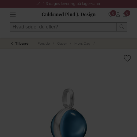
1-3 dages levering på lagervarer
0
0
Tilbage
Forside
/
Gaver
/
Mors Dag
/