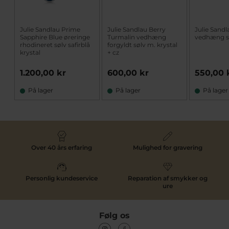
Julie Sandlau Prime
Julie Sandlau Berry
Julie Sand
Sapphire Blue øreringe
Turmalin vedhæng
vedhæng sø
rhodineret sølv safirblå
forgyldt sølv m. krystal
krystal
+ cz
1.200,00 kr
600,00 kr
550,00 
På lager
På lager
På lager
Over 40 års erfaring
Mulighed for gravering
Personlig kundeservice
Reparation af smykker og
ure
Følg os