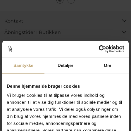
Kontakt
Åbningstider I Butikken
Information
Praktiske Sider
Samtykke
Detaljer
Om
Leveringsmuligheder
Denne hjemmeside bruger cookies
Vi bruger cookies til at tilpasse vores indhold og
Betalingsmuligheder
annoncer, til at vise dig funktioner til sociale medier og til
at analysere vores trafik. Vi deler også oplysninger om
din brug af vores hjemmeside med vores partnere inden
Sikker Og Tryg E-Handel
for sociale medier, annonceringspartnere og
analysepartnere. Vores partnere kan kombinere disse