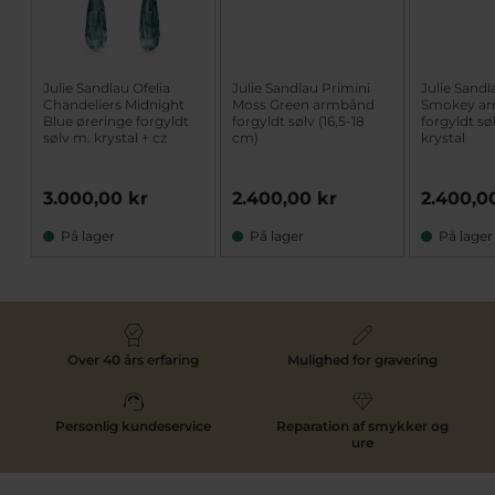
Julie Sandlau Ofelia
Julie Sandlau Primini
Julie Sandl
Chandeliers Midnight
Moss Green armbånd
Smokey a
Blue øreringe forgyldt
forgyldt sølv (16,5-18
forgyldt sø
sølv m. krystal + cz
cm)
krystal
3.000,00 kr
2.400,00 kr
2.400,0
På lager
På lager
På lager
Over 40 års erfaring
Mulighed for gravering
Personlig kundeservice
Reparation af smykker og
ure