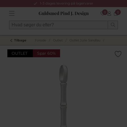
1-3 dages levering på lagervarer
0
0
Tilbage
Forside
/
Outlet
/
Outlet Julie Sandlau
/
OUTLET
Spar 60%