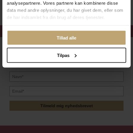
Sikker Og Tryg E-Handel
analysepartnere. Vores partnere kan kombinere disse
data med andre oplysninger, du har givet dem, eller som
de har indsamlet fra din brug af deres tjenester.
Få 15%
velkomstrabat
Tillad alle
Følg med i vores nyhedsbrev
Tilpas
Læs mere her
Tilmeld mig nyhedsbrevet