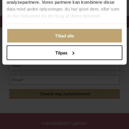
analysepartnere. Vores partnere kan kombinere disse
data med andre oplysninger, du har givet dem, eller som
de har indsamlet fra din brug af deres tjenester.
Få 15%
velkomstrabat
Tillad alle
Følg med i vores nyhedsbrev
Læs mere her
Tilpas
Tilmeld mig nyhedsbrevet
Handelsbetingelser