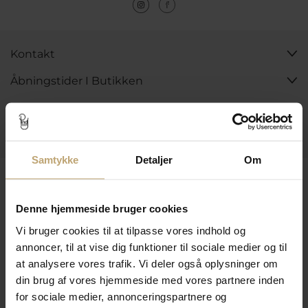
Kontakt
Åbningstider I Butikken
Information
Praktiske Sider
Samtykke
Detaljer
Om
Leveringsmuligheder
Denne hjemmeside bruger cookies
Vi bruger cookies til at tilpasse vores indhold og
Betalingsmuligheder
annoncer, til at vise dig funktioner til sociale medier og til
at analysere vores trafik. Vi deler også oplysninger om
din brug af vores hjemmeside med vores partnere inden
Sikker Og Tryg E-Handel
for sociale medier, annonceringspartnere og