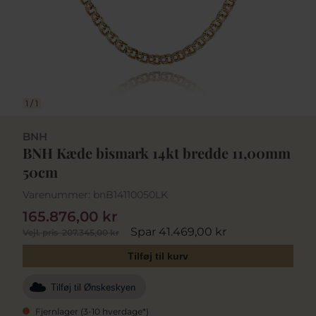
1
/
1
BNH
BNH Kæde bismark 14kt bredde 11,00mm
50cm
Varenummer:
bnB14110050LK
165.876,00 kr
Spar 41.469,00 kr
Vejl. pris
207.345,00 kr
Tilføj til kurv
Tilføj til Ønskeskyen
Fjernlager (3-10 hverdage*)