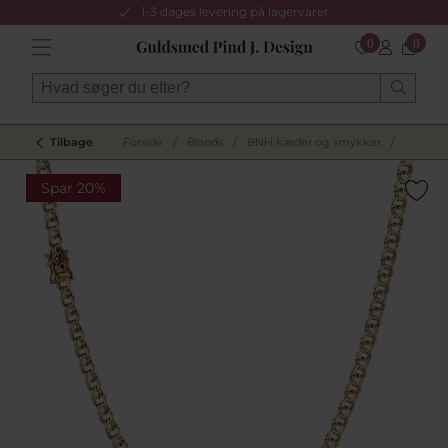
1-3 dages levering på lagervarer
0
0
Tilbage
Forside
/
Brands
/
BNH kæder og smykker
/
Spar 20%