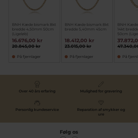
BNH Kæde bismark 8kt
BNH Kæde bismark 8kt
BNH Kæde
bredde 4,50mm 50cm
bredde 5,40mm 45cm
14kt bred
(Ligeløb)
50cm (Lige
16.676,00 kr
18.412,00 kr
37.872,
20.845,00 kr
23.015,00 kr
47.340,0
På fjernlager
På fjernlager
På fjern
Over 40 års erfaring
Mulighed for gravering
Personlig kundeservice
Reparation af smykker og
ure
Følg os