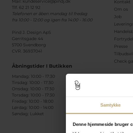
Mail:
kundeservice@pindj.dk
Kontakt
Tlf. 62 21 12 92
Om os
Telefonen er åben mandag til fredag
Job
fra 10:00 - 12:00 og igen fra 14:00 - 16:00
Levering
Handelsb
Pind J. Design ApS
Gerritsgade 44
Fortryde
5700 Svendborg
Presse
CVR. 36937041
Tilbudsvi
Check ga
Åbningstider I Butikken
Mandag: 10:00 - 17:30
Tirsdag: 10:00 - 17:30
Onsdag: 10:00 - 17:30
Torsdag: 10:00 - 17:30
Fredag: 10:00 - 18:00
Samtykke
Lørdag: 10:00 - 14:00
Søndag: Lukket
Denne hjemmeside bruger c