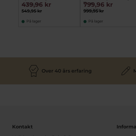
11 cm
439,96 kr
799,96 kr
rdg39460
rdg43694
549,95 kr
999,95 kr
På lager
På lager
Over 40 års erfaring
M
Kontakt
Informa