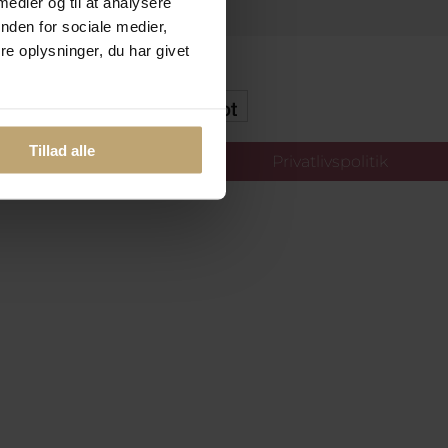
 medier og til at analysere
nden for sociale medier,
e oplysninger, du har givet
kker Og Tryg E-Handel
Tillad alle
llinger
Privatlivspolitik
oldt.