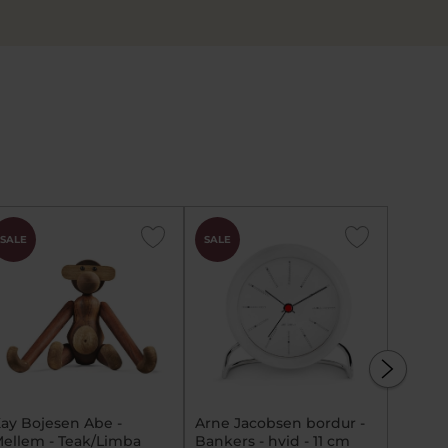
SALE
SALE
SALE
ay Bojesen Abe -
Arne Jacobsen bordur -
Vedhæ
ellem - Teak/Limba
Bankers - hvid - 11 cm
sølv 