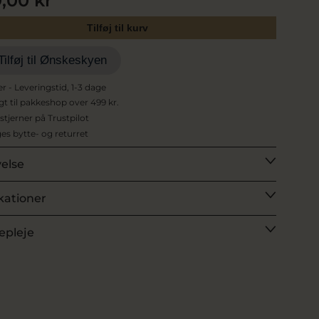
9,00 kr
Tilføj til kurv
Tilføj til Ønskeskyen
er - Leveringstid, 1-3 dage
agt til pakkeshop over 499 kr.
 stjerner på Trustpilot
es bytte- og returret
velse
kationer
epleje