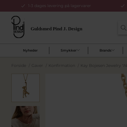
1-3 dages levering på lagervarer
Nyheder
Smykker
Brands
Forside
/
Gaver
/
Konfirmation
/
Kay Bojesen Jewelry "A