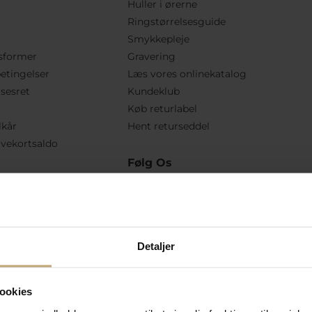
Huller i ørerne
Ringstørrelsesguide
Smykkepleje
sformer
Gravering
etingelser
Læs vores onlinekatalog
lsesret
Kundeklub
Køb returlabel
lkår
Hent returseddel
vekortsaldo
Følg Os
Detaljer
ookies