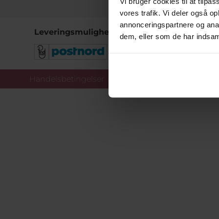
Vi bruger cookies til at tilpas
vores trafik. Vi deler også 
annonceringspartnere og anal
Leveringsmuligheder
dem, eller som de har indsaml
Handelsbetingelser
Co
Copy