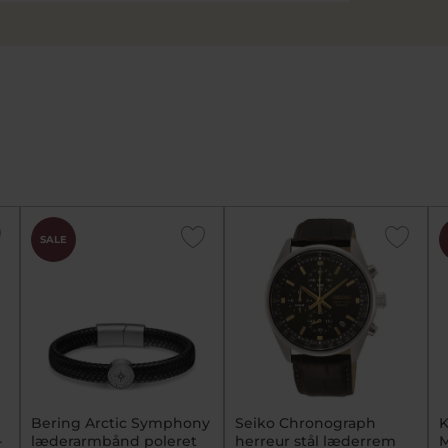
SALE
Bering Arctic Symphony
Seiko Chronograph
K
-
læderarmbånd poleret
herreur stål læderrem
M