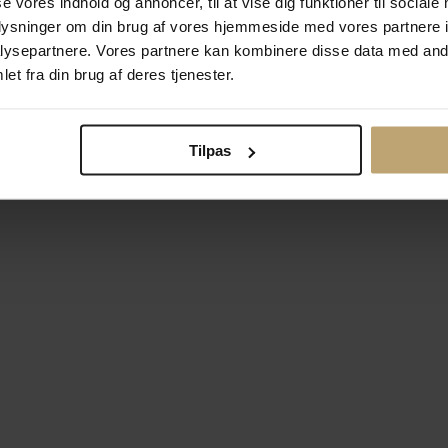
se vores indhold og annoncer, til at vise dig funktioner til sociale
oplysninger om din brug af vores hjemmeside med vores partnere i
ysepartnere. Vores partnere kan kombinere disse data med andr
Betalingsmuligheder
Si
et fra din brug af deres tjenester.
Tilpas
okiepolitik
Ændr cookie-indsti
right © 2026 Pind J. Design Guldsmedie. Alle rettigheder forbeh