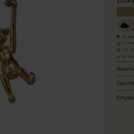
1.09
På lag
Fri fr
4,8 / 5
30 dag
Beskri
Specifi
Smykk