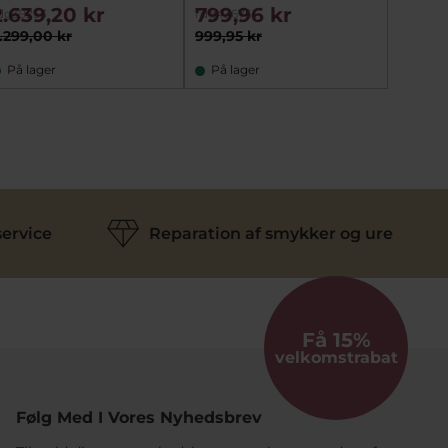
2.639,20 kr
799,96 kr
876,
dg39253
rdg43675
sc23963
.299,00 kr
999,95 kr
1.095,
På lager
På lager
På fj
ervice
Reparation af smykker og ure
Få 15%
velkomstrabat
Følg Med I Vores Nyhedsbrev