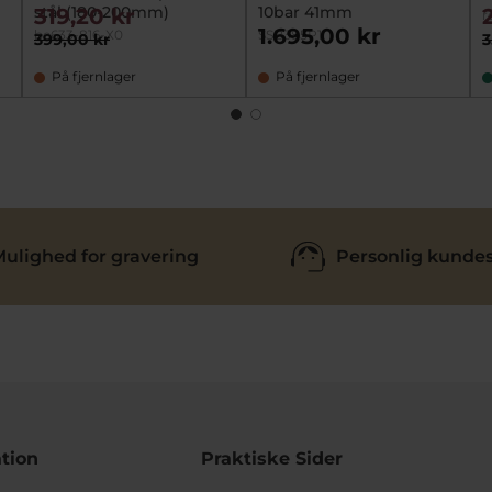
stål (180-200mm)
10bar 41mm
319,20 kr
r
1.695,00 kr
be633-816-X0
SSB385P1
399,00 kr
3
På fjernlager
På fjernlager
ulighed for gravering
Personlig kundes
tion
Praktiske Sider