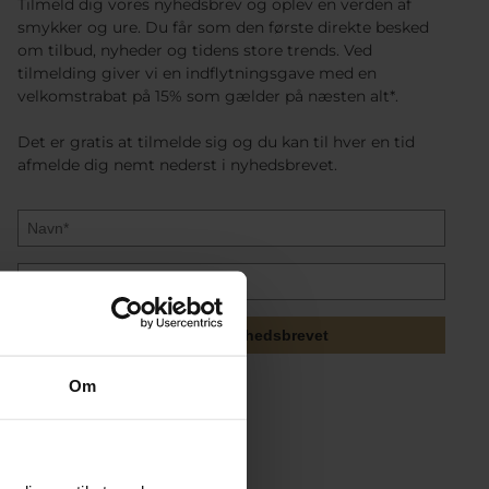
Tilmeld dig vores nyhedsbrev og oplev en verden af
smykker og ure. Du får som den første direkte besked
om tilbud, nyheder og tidens store trends. Ved
tilmelding giver vi en indflytningsgave med en
velkomstrabat på 15% som gælder på næsten alt*.
Det er gratis at tilmelde sig og du kan til hver en tid
afmelde dig nemt nederst i nyhedsbrevet.
Tilmeld mig nyhedsbrevet
Om