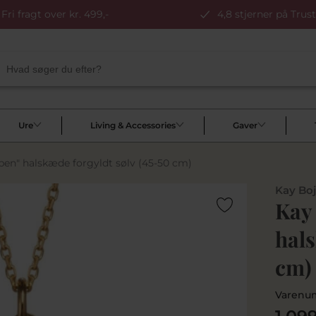
Fri fragt over kr. 499,-
4,8 stjerner på Trust
Ure
Living & Accessories
Gaver
ben" halskæde forgyldt sølv (45-50 cm)
Kay Bo
Kay 
hals
cm)
Varenu