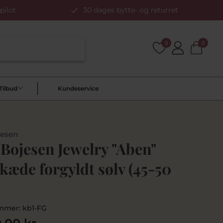
pilot
30 dages bytte- og returret
0
0
Tilbud
Kundeservice
jesen
Bojesen Jewelry "Aben"
kæde forgyldt sølv (45-50
mmer:
kb1-FG