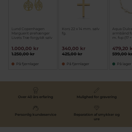
Lund Copenhagen
Kors 22 x 14 mm. sølv
Aqua Dulce
Marguerit ørehænger
fg.
armbånd fo
Livets Træ forgyldt sølv
m. fvp (17 
1.000,00 kr
340,00 kr
479,20 
1.250,00 kr
425,00 kr
599,00 k
På fjernlager
På fjernlager
På lager
Over 40 års erfaring
Mulighed for gravering
Personlig kundeservice
Reparation af smykker og
ure