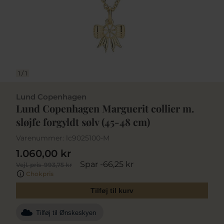
1
/
1
Lund Copenhagen
Lund Copenhagen Marguerit collier m.
sløjfe forgyldt sølv (45-48 cm)
Varenummer:
lc9025100-M
1.060,00 kr
Spar -66,25 kr
Vejl. pris
993,75 kr
Chokpris
Tilføj til kurv
Tilføj til Ønskeskyen