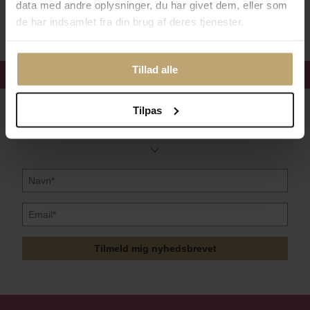
data med andre oplysninger, du har givet dem, eller som
Sikker Og Tryg E-Handel
de har indsamlet fra din brug af deres tjenester.
Tillad alle
Få 15%
velkomstrabat
Tilpas
Følg med i vores nyhedsbrev
Læs mere her
Tilmeld mig nyhedsbrevet