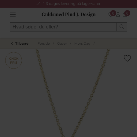
1-3 dages levering på lagervarer
0
0
Tilbage
Forside
/
Gaver
/
Mors Dag
/
CHOK
PRIS