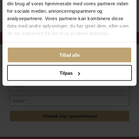
din brug af vores hjemmeside med vores partnere inden
Sikker Og Tryg E-Handel
for sociale medier, annonceringspartnere og
analysepartnere. Vores partnere kan kombinere disse
data med andre oplysninger, du har givet dem, eller som
de har indsamlet fra din brug af deres tjenester.
Få 15%
velkomstrabat
Følg med i vores nyhedsbrev
Tillad alle
Læs mere her
Tilpas
Tilmeld mig nyhedsbrevet