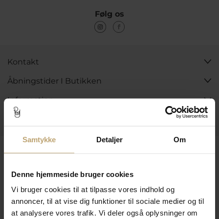
Følg os
Kontakt
Åbningstider I Butikken
Information
Praktiske Sider
Samtykke
Detaljer
Om
Leveringsmuligheder
Denne hjemmeside bruger cookies
Vi bruger cookies til at tilpasse vores indhold og
Betalingsmuligheder
annoncer, til at vise dig funktioner til sociale medier og til
at analysere vores trafik. Vi deler også oplysninger om