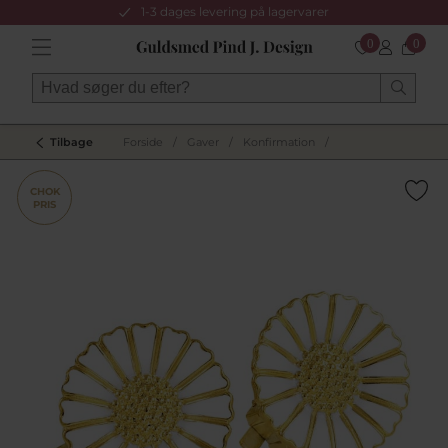
1-3 dages levering på lagervarer
0
0
Tilbage
Forside
/
Gaver
/
Konfirmation
/
CHOK
PRIS