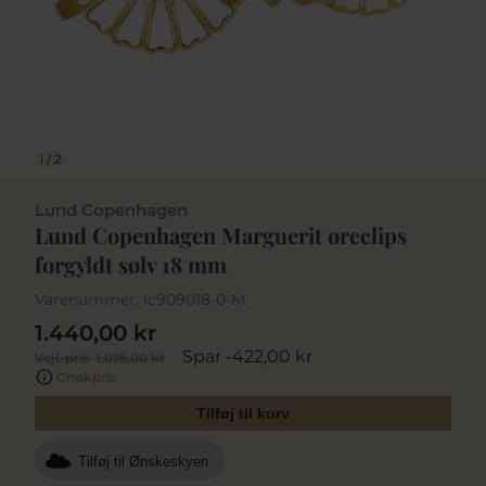
1
/
2
Lund Copenhagen
Lund Copenhagen Marguerit øreclips
forgyldt sølv 18 mm
Varenummer:
lc909018-0-M
1.440,00 kr
Spar -422,00 kr
Vejl. pris
1.018,00 kr
Chokpris
Tilføj til kurv
Tilføj til Ønskeskyen