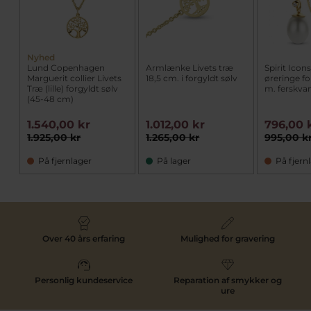
Nyhed
Lund Copenhagen
Armlænke Livets træ
Spirit Icon
Marguerit collier Livets
18,5 cm. i forgyldt sølv
øreringe fo
Træ (lille) forgyldt sølv
m. ferskva
(45-48 cm)
1.540,00 kr
1.012,00 kr
796,00 
1.925,00 kr
1.265,00 kr
995,00 k
På fjernlager
På lager
På fjern
Over 40 års erfaring
Mulighed for gravering
Personlig kundeservice
Reparation af smykker og
ure