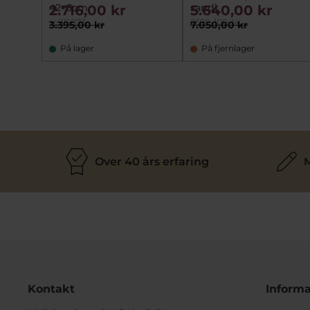
42+3cm
sand)
2.716,00 kr
5.640,00 kr
sc215073
2690-100-14
3.395,00 kr
7.050,00 kr
På lager
På fjernlager
Over 40 års erfaring
M
Kontakt
Informa