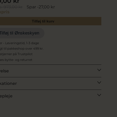
0,00 kr
s
973,00 kr
Spar -27,00 kr
pris
Tilføj til kurv
Tilføj til Ønskeskyen
er - Leveringstid, 1-3 dage
agt til pakkeshop over 499 kr.
 stjerner på Trustpilot
es bytte- og returret
velse
kationer
epleje