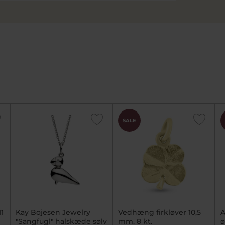
SALE
11
Kay Bojesen Jewelry
Vedhæng firkløver 10,5
A
"Sangfugl" halskæde sølv
mm. 8 kt.
ø