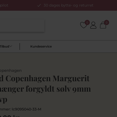
pilot
30 dages bytte- og returret
0
0
Tilbud
Kundeservice
openhagen
d Copenhagen Marguerit
hænger forgyldt sølv 9mm
vp
mmer:
lc9095040-33-M