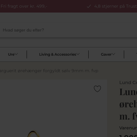
Fri fragt over kr. 499,-
4,8 stjerner på Trust
Ure
Living & Accessories
Gaver
rguerit ørehænger forgyldt sølv 9mm m. fvp
Lund C
Lun
øre
m. f
Varenu