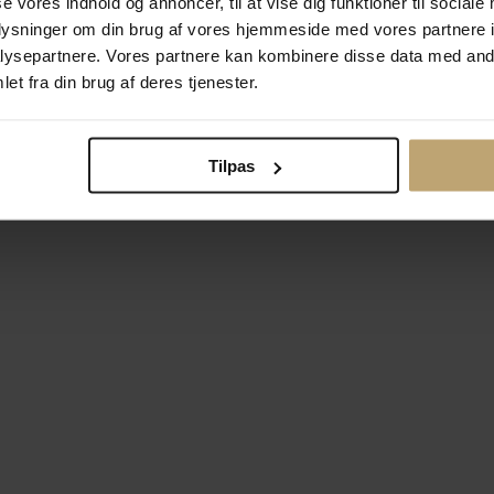
se vores indhold og annoncer, til at vise dig funktioner til sociale
oplysninger om din brug af vores hjemmeside med vores partnere i
ysepartnere. Vores partnere kan kombinere disse data med andr
Betalingsmuligheder
Si
et fra din brug af deres tjenester.
Tilpas
okiepolitik
Ændr cookie-indsti
right © 2026 Pind J. Design Guldsmedie. Alle rettigheder forbeh