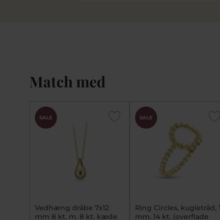
Match med
SALE
SALE
Vedhæng dråbe 7x12
Ring Circles, kugletråd, 
mm 8 kt. m. 8 kt. kæde
mm. 14 kt. (overflade