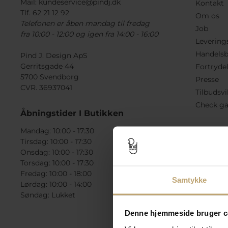
Mail:
kundeservice@pindj.dk
Kontakt
Tlf. 62 21 12 92
Om os
Telefonen er åben mandag til fredag
Job
fra 10:00 - 12:00 og igen fra 14:00 - 16:00
Levering
Handelsb
Pind J. Design ApS
Gerritsgade 44
Fortryde
5700 Svendborg
Presse
CVR. 36937041
Tilbudsvi
Check ga
Åbningstider I Butikken
Mandag: 10:00 - 17:30
Tirsdag: 10:00 - 17:30
Onsdag: 10:00 - 17:30
Torsdag: 10:00 - 17:30
Fredag: 10:00 - 18:00
Samtykke
Lørdag: 10:00 - 14:00
Søndag: Lukket
Denne hjemmeside bruger c