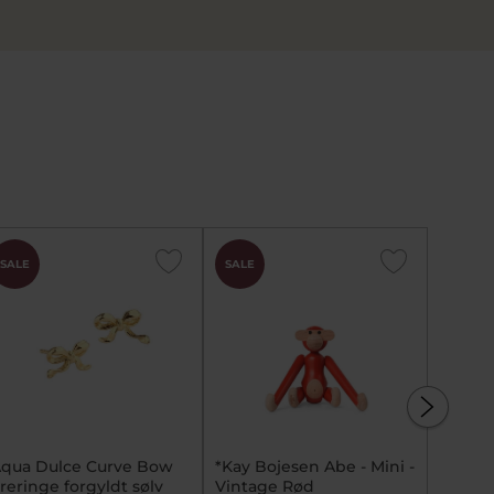
SALE
SALE
SALE
qua Dulce Curve Bow
*Kay Bojesen Abe - Mini -
Spirit
reringe forgyldt sølv
Vintage Rød
halskæ