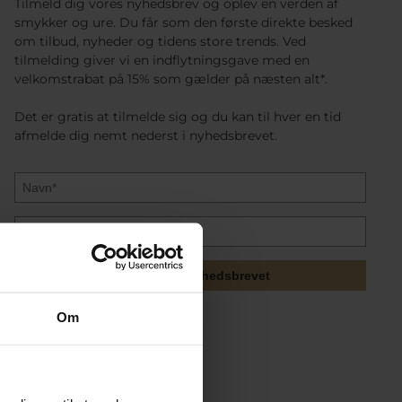
Tilmeld dig vores nyhedsbrev og oplev en verden af
smykker og ure. Du får som den første direkte besked
om tilbud, nyheder og tidens store trends. Ved
tilmelding giver vi en indflytningsgave med en
velkomstrabat på 15% som gælder på næsten alt*.
Det er gratis at tilmelde sig og du kan til hver en tid
afmelde dig nemt nederst i nyhedsbrevet.
Tilmeld mig nyhedsbrevet
Om