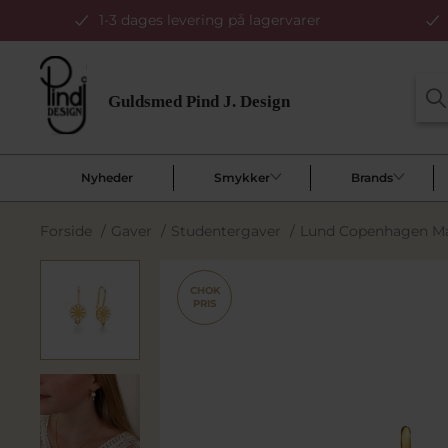
1-3 dages levering på lagervarer
Nyheder
Smykker
Brands
Forside
/
Gaver
/
Studentergaver
/
Lund Copenhagen Ma
CHOK
PRIS