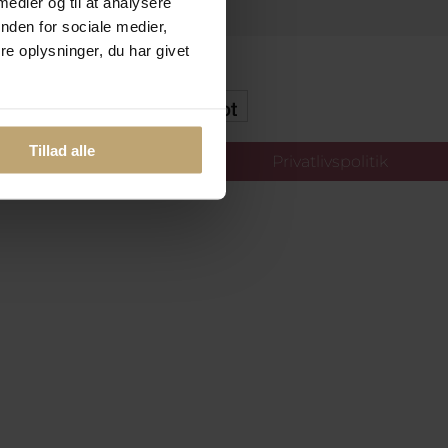
 medier og til at analysere
nden for sociale medier,
e oplysninger, du har givet
kker Og Tryg E-Handel
Tillad alle
llinger
Privatlivspolitik
oldt.