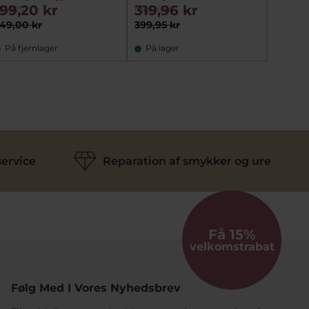
hjerte
199,20 kr
319,96 kr
676,
d5875
rdg39360
si10822
49,00 kr
399,95 kr
845,00
På fjernlager
På lager
På la
ervice
Reparation af smykker og ure
Få 15%
velkomstrabat
Følg Med I Vores Nyhedsbrev