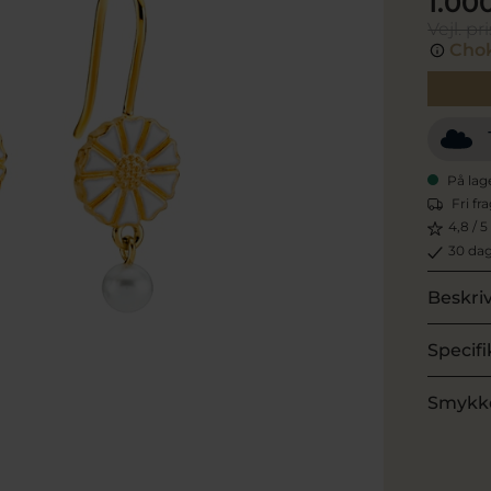
1.00
Vejl. pri
Chok
På lag
Fri fr
4,8 / 5
30 dag
Beskri
Specifi
Smykk