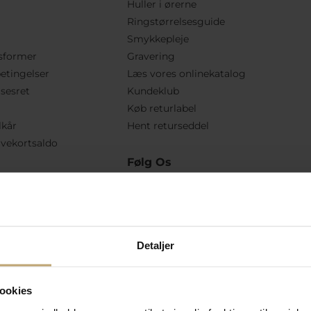
Huller i ørerne
Ringstørrelsesguide
Smykkepleje
sformer
Gravering
etingelser
Læs vores onlinekatalog
lsesret
Kundeklub
Køb returlabel
lkår
Hent returseddel
vekortsaldo
Følg Os
Detaljer
ookies