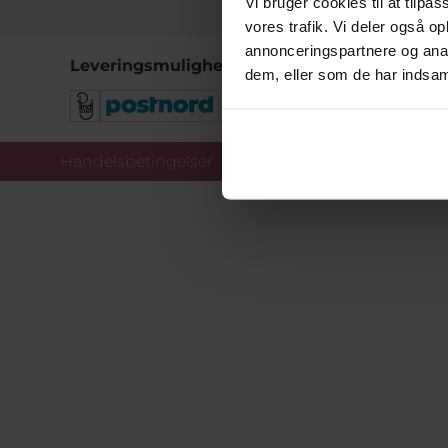
Vi bruger cookies til at tilpas
vores trafik. Vi deler også 
annonceringspartnere og anal
Leveringsmuligheder
dem, eller som de har indsaml
Handelsbetingelser
Co
Copy