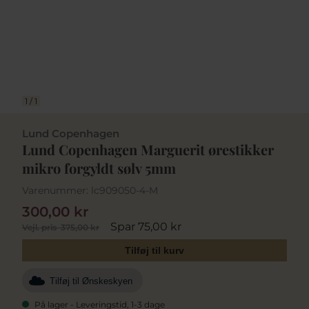
1
/
1
Lund Copenhagen
Lund Copenhagen Marguerit ørestikker
mikro forgyldt sølv 5mm
Varenummer:
lc909050-4-M
300,00 kr
Spar 75,00 kr
Vejl. pris
375,00 kr
Tilføj til kurv
Tilføj til Ønskeskyen
På lager - Leveringstid, 1-3 dage