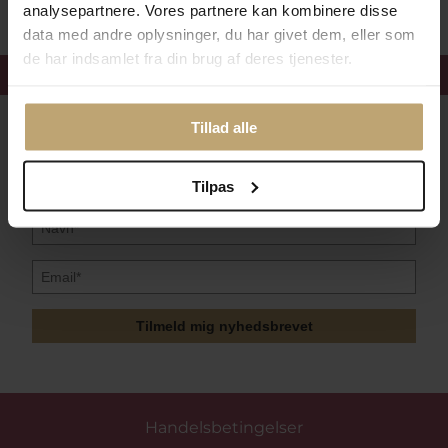
analysepartnere. Vores partnere kan kombinere disse
data med andre oplysninger, du har givet dem, eller som
de har indsamlet fra din brug af deres tjenester.
Få 15%
velkomstrabat
Tillad alle
Følg med i vores nyhedsbrev
Læs mere her
Tilpas
Tilmeld mig nyhedsbrevet
Handelsbetingelser