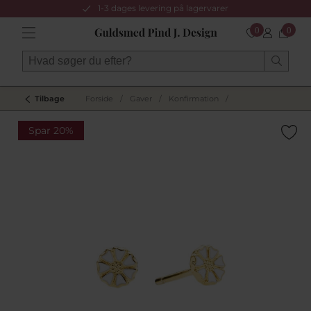
1-3 dages levering på lagervarer
0
0
Tilbage
Forside
/
Gaver
/
Konfirmation
/
Spar 20%