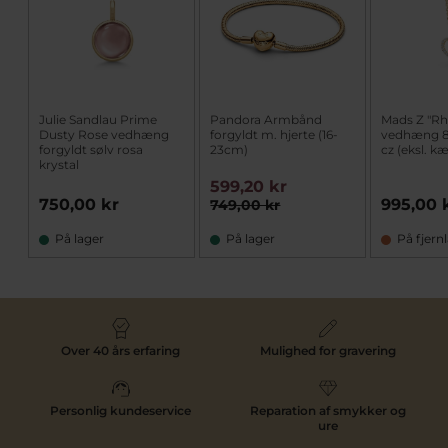
Julie Sandlau Prime
Pandora Armbånd
Mads Z "Rh
Dusty Rose vedhæng
forgyldt m. hjerte (16-
vedhæng 8 
forgyldt sølv rosa
23cm)
cz (eksl. k
krystal
599,20 kr
750,00 kr
995,00 
749,00 kr
På lager
På lager
På fjern
Over 40 års erfaring
Mulighed for gravering
Personlig kundeservice
Reparation af smykker og
ure