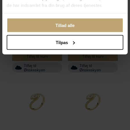
Marguerit ring 7,5mm
Marguerit ring 7,5mm
de har indsamlet fra din brug af deres tjenester.
forgyldt sølv (str. 57)
forgyldt sølv (str. 58)
Fjernlager (3-10
Fjernlager (3-10
Tillad alle
hverdage*)
hverdage*)
Vejl. pris
925,00 kr
Vejl. pris
925,00 kr
Spar 185,00 kr
Spar 185,00 kr
Tilpas
Pris:
740,00 kr
Pris:
740,00 kr
Tilføj til kurv
Tilføj til kurv
Tilføj til
Tilføj til
Ønskeskyen
Ønskeskyen