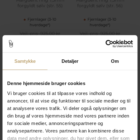
forgyldt sølv (str. 55)
forgyldt sølv (str. 56)
Fjernlager (3-10
Fjernlager (3-10
hverdage*)
hverdage*)
Vejl. pris
925,00 kr
Vejl. pris
925,00 kr
Spar 185,00 kr
Spar 185,00 kr
Pris:
740,00 kr
Pris:
740,00 kr
Tilføj til kurv
Tilføj til kurv
Samtykke
Detaljer
Om
Tilføj til
Tilføj til
Ønskeskyen
Ønskeskyen
Denne hjemmeside bruger cookies
Vi bruger cookies til at tilpasse vores indhold og
annoncer, til at vise dig funktioner til sociale medier og til
at analysere vores trafik. Vi deler også oplysninger om
din brug af vores hjemmeside med vores partnere inden
for sociale medier, annonceringspartnere og
analysepartnere. Vores partnere kan kombinere disse
data med andre oplysninger, du har givet dem, eller som
Lund Copenhagen
Lund Copenhagen