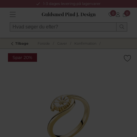
1-3 dages levering på lagervarer
0
0
Tilbage
Forside
/
Gaver
/
Konfirmation
/
Spar 20%