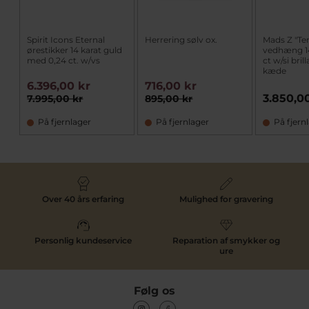
Spirit Icons Eternal
Herrering sølv ox.
Mads Z "Te
ørestikker 14 karat guld
vedhæng 14
med 0,24 ct. w/vs
ct w/si bril
kæde
6.396,00 kr
716,00 kr
3.850,0
7.995,00 kr
895,00 kr
På fjernlager
På fjernlager
På fjern
Over 40 års erfaring
Mulighed for gravering
Personlig kundeservice
Reparation af smykker og
ure
Følg os