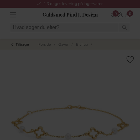
1-3 dages levering på lagervarer
0
0
Tilbage
Forside
/
Gaver
/
Bryllup
/