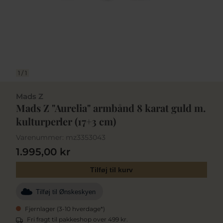
1
/
1
Mads Z
Mads Z "Aurelia" armbånd 8 karat guld m.
kulturperler (17+3 cm)
Varenummer:
mz3353043
1.995,00 kr
Tilføj til kurv
Tilføj til Ønskeskyen
Fjernlager (3-10 hverdage*)
Fri fragt til pakkeshop over 499 kr.