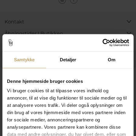
Kontakt
Åbningstider I Butikken
Information
Praktiske Sider
Samtykke
Detaljer
Om
Leveringsmuligheder
Denne hjemmeside bruger cookies
Vi bruger cookies til at tilpasse vores indhold og
annoncer, til at vise dig funktioner til sociale medier og til
Betalingsmuligheder
at analysere vores trafik. Vi deler også oplysninger om
din brug af vores hjemmeside med vores partnere inden
for sociale medier, annonceringspartnere og
analysepartnere. Vores partnere kan kombinere disse
Sikker Og Tryg E-Handel
data med andre oplysninger, du har givet dem, eller som