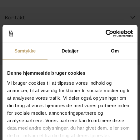
Kontakt
Åbningstider I Butikken
Information
Samtykke
Detaljer
Om
Praktiske Sider
Leveringsmuligheder
Denne hjemmeside bruger cookies
Vi bruger cookies til at tilpasse vores indhold og
annoncer, til at vise dig funktioner til sociale medier og til
at analysere vores trafik. Vi deler også oplysninger om
Betalingsmuligheder
din brug af vores hjemmeside med vores partnere inden
for sociale medier, annonceringspartnere og
analysepartnere. Vores partnere kan kombinere disse
Sikker Og Tryg E-Handel
data med andre oplysninger, du har givet dem, eller som
de har indsamlet fra din brug af deres tjenester.