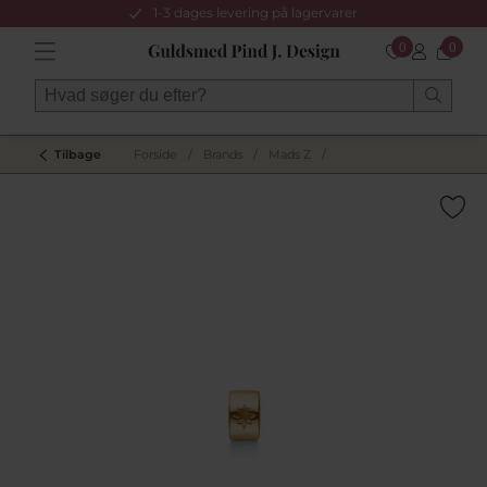
1-3 dages levering på lagervarer
0
0
Tilbage
Forside
/
Brands
/
Mads Z
/