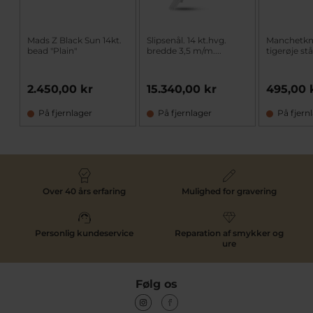
Mads Z Black Sun 14kt.
Slipsenål. 14 kt.hvg.
Manchetkn
bead "Plain"
bredde 3,5 m/m....
tigerøje stå
2.450,00 kr
15.340,00 kr
495,00 
På fjernlager
På fjernlager
På fjern
Over 40 års erfaring
Mulighed for gravering
Personlig kundeservice
Reparation af smykker og
ure
Følg os