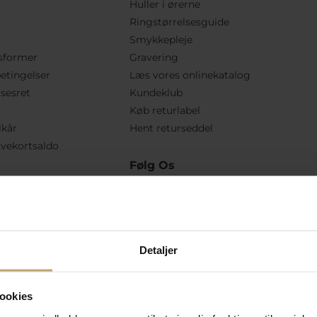
Huller i ørerne
Ringstørrelsesguide
Smykkepleje
sformer
Gravering
etingelser
Læs vores onlinekatalog
lsesret
Kundeklub
Køb returlabel
lkår
Hent returseddel
vekortsaldo
Følg Os
Detaljer
ookies