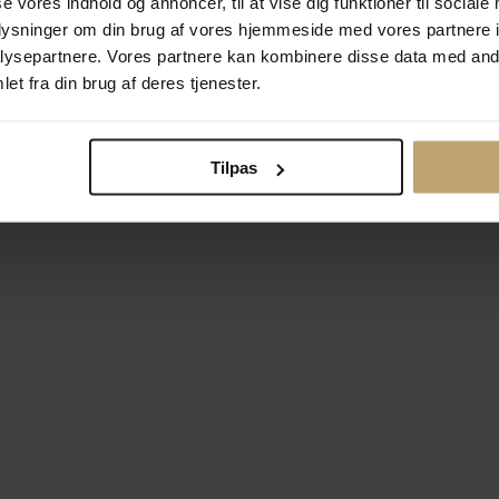
se vores indhold og annoncer, til at vise dig funktioner til sociale
oplysninger om din brug af vores hjemmeside med vores partnere i
ysepartnere. Vores partnere kan kombinere disse data med andr
Betalingsmuligheder
Si
et fra din brug af deres tjenester.
Tilpas
okiepolitik
Ændr cookie-indsti
right © 2026 Pind J. Design Guldsmedie. Alle rettigheder forbeh