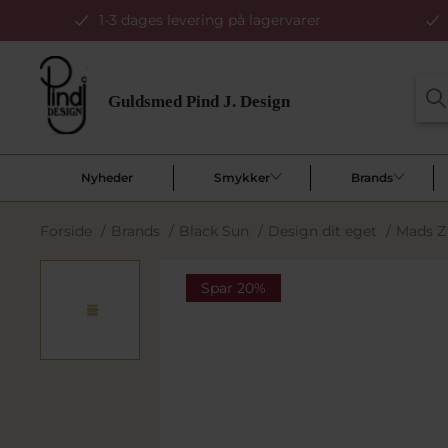
1-3 dages levering på lagervarer
Nyheder
Smykker
Brands
Forside
/
Brands
/
Black Sun
/
Design dit eget
/
Mads Z 
Spar 20%