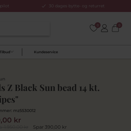
pilot
30 dages bytte- og returret
0
0
Tilbud
Kundeservice
Sun
 Z Black Sun bead 14 kt.
ipes"
mmer:
mz5530012
0,00 kr
s
1.950,00 kr
Spar 390,00 kr