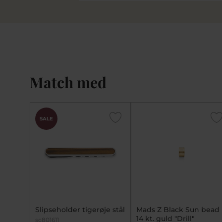
Match med
SALE
Slipseholder tigerøje stål
Mads Z Black Sun bead
14 kt. guld "Drill"
sc801611