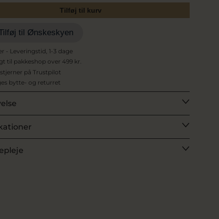
Tilføj til kurv
Tilføj til Ønskeskyen
er - Leveringstid, 1-3 dage
agt til pakkeshop over 499 kr.
 stjerner på Trustpilot
es bytte- og returret
velse
kationer
epleje