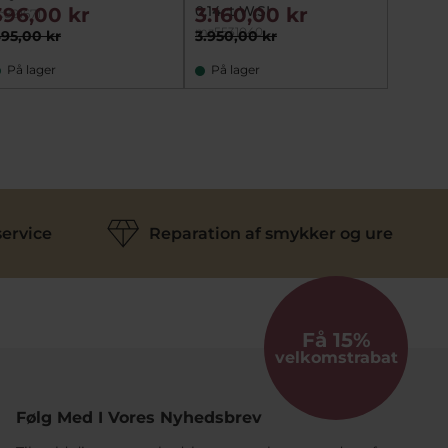
0,14ct W.SI
396,00 kr
3.160,00 kr
17.3
c821671
938-003
mz5531040
95,00 kr
3.950,00 kr
21.690
På lager
På lager
På fj
ervice
Reparation af smykker og ure
Få 15%
velkomstrabat
Følg Med I Vores Nyhedsbrev