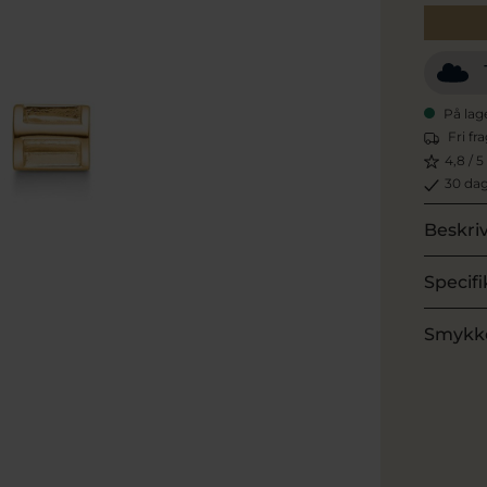
På lag
Fri fr
4,8 / 5
30 dag
Beskri
Specifi
Smykk