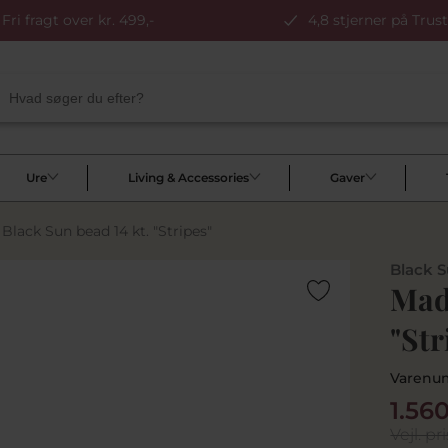
Fri fragt over kr. 499,-
4,8 stjerner på Trust
Ure
Living & Accessories
Gaver
Black Sun bead 14 kt. "Stripes"
Black 
Mads
"Str
Varenu
1.56
Vejl. pri