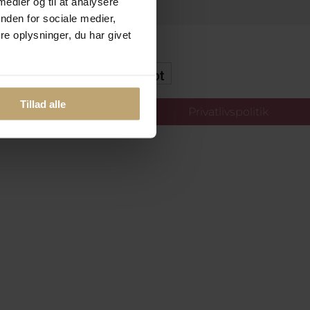
 medier og til at analysere
nden for sociale medier,
e oplysninger, du har givet
kker Og Tryg E-Handel
Tillad alle
llinger
Privatlivspolitik
oldt.