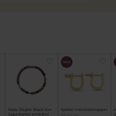
SALE
Mads Ziegler Black Sun
Sjækel manchetknapper
M
Superbanks armbånd
o
918-001-01g