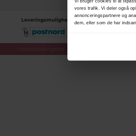
Vi bruger cookies til at tilpas
vores trafik. Vi deler også 
annonceringspartnere og anal
Leveringsmuligheder
dem, eller som de har indsaml
Handelsbetingelser
Co
Copy