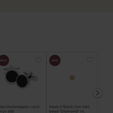
SALE
SALE
SALE
anchetknapper rund
Mads Z Black Sun 14kt.
Slipsen
nyx stål
bead "Diamond" m.
14 kt. 