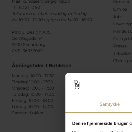
Mail:
kundeservice@pindj.dk
Kontakt
Tlf. 62 21 12 92
Om os
Telefonen er åben mandag til fredag
Job
fra 10:00 - 12:00 og igen fra 14:00 - 16:00
Levering
Handelsb
Pind J. Design ApS
Gerritsgade 44
Fortryde
5700 Svendborg
Presse
CVR. 36937041
Tilbudsvi
Check ga
Åbningstider I Butikken
Mandag: 10:00 - 17:30
Tirsdag: 10:00 - 17:30
Onsdag: 10:00 - 17:30
Torsdag: 10:00 - 17:30
Fredag: 10:00 - 18:00
Samtykke
Lørdag: 10:00 - 14:00
Søndag: Lukket
Denne hjemmeside bruger c