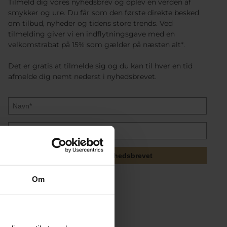
Tilmeld dig vores nyhedsbrev og oplev en verden af
smykker og ure. Du får som den første direkte besked
om tilbud, nyheder og tidens store trends. Ved
tilmelding giver vi en indflytningsgave med en
velkomstrabat på 15% som gælder på næsten alt*.
Det er gratis at tilmelde sig og du kan til hver en tid
afmelde dig nemt nederst i nyhedsbrevet.
Tilmeld mig nyhedsbrevet
Om