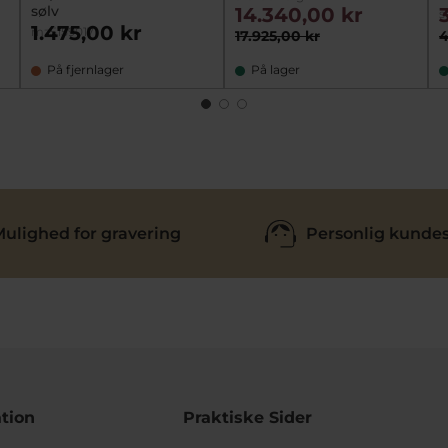
sølv
14.340,00 kr
s
1.475,00 kr
mz5159017
17.925,00 kr
4
På fjernlager
På lager
ulighed for gravering
Personlig kundes
tion
Praktiske Sider