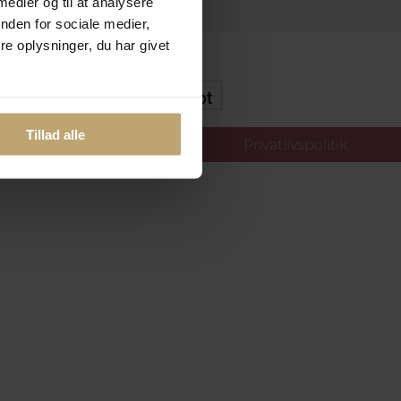
 medier og til at analysere
nden for sociale medier,
e oplysninger, du har givet
kker Og Tryg E-Handel
Tillad alle
llinger
Privatlivspolitik
oldt.