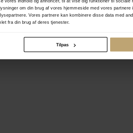
se vores indhold og annoncer, til at vise dig funktioner til sociale
oplysninger om din brug af vores hjemmeside med vores partnere i
ysepartnere. Vores partnere kan kombinere disse data med andr
Betalingsmuligheder
Si
et fra din brug af deres tjenester.
Tilpas
okiepolitik
Ændr cookie-indsti
right © 2026 Pind J. Design Guldsmedie. Alle rettigheder forbeh