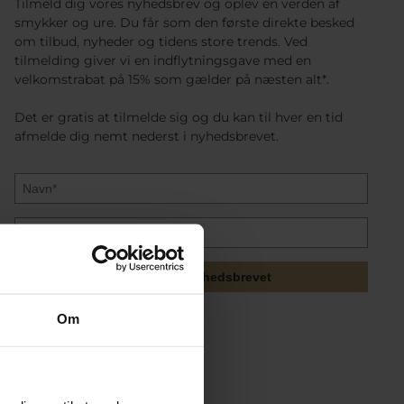
Tilmeld dig vores nyhedsbrev og oplev en verden af
smykker og ure. Du får som den første direkte besked
om tilbud, nyheder og tidens store trends. Ved
tilmelding giver vi en indflytningsgave med en
velkomstrabat på 15% som gælder på næsten alt*.
Det er gratis at tilmelde sig og du kan til hver en tid
afmelde dig nemt nederst i nyhedsbrevet.
Tilmeld mig nyhedsbrevet
Om