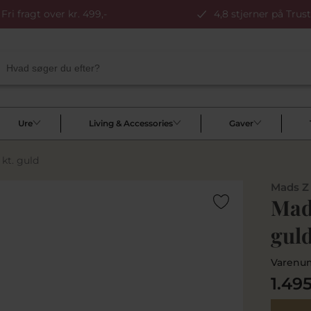
Fri fragt over kr. 499,-
4,8 stjerner på Trust
Ure
Living & Accessories
Gaver
kt. guld
Mads Z
Mads
gul
Varenu
1.49