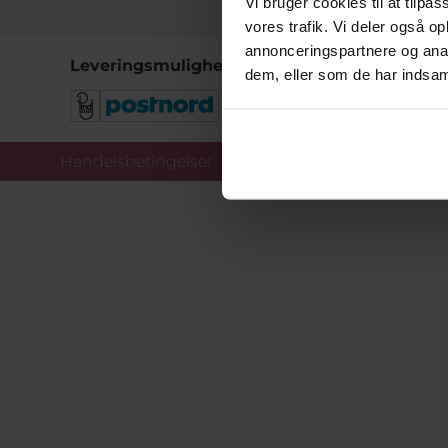
Vi bruger cookies til at tilpas
vores trafik. Vi deler også 
annonceringspartnere og anal
Leveringsmuligheder
dem, eller som de har indsaml
Handelsbetingelser
Co
Copy