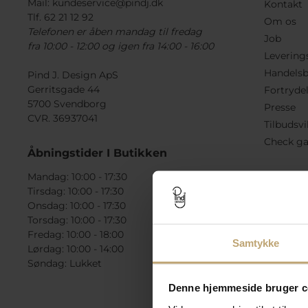
Mail:
kundeservice@pindj.dk
Kontakt
Tlf. 62 21 12 92
Om os
Telefonen er åben mandag til fredag
Job
fra 10:00 - 12:00 og igen fra 14:00 - 16:00
Levering
Handelsb
Pind J. Design ApS
Gerritsgade 44
Fortryde
5700 Svendborg
Presse
CVR. 36937041
Tilbudsvi
Check ga
Åbningstider I Butikken
Mandag: 10:00 - 17:30
Tirsdag: 10:00 - 17:30
Onsdag: 10:00 - 17:30
Torsdag: 10:00 - 17:30
Fredag: 10:00 - 18:00
Samtykke
Lørdag: 10:00 - 14:00
Søndag: Lukket
Denne hjemmeside bruger c