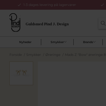
1-3 dages levering på lagervarer
Nyheder
Smykker
Brands
Forside
/
Smykker
/
Øreringe
/
Mads Z "Bow" øreringe 8 