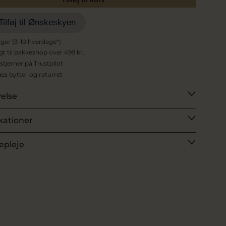
Tilføj til Ønskeskyen
ager (3-10 hverdage*)
agt til pakkeshop over 499 kr.
 stjerner på Trustpilot
es bytte- og returret
velse
kationer
epleje