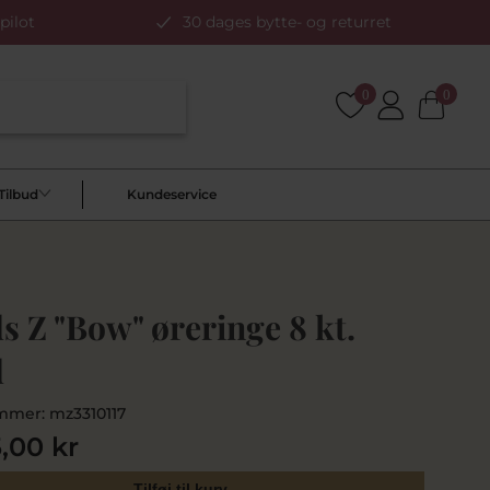
pilot
30 dages bytte- og returret
0
0
Tilbud
Kundeservice
 Z "Bow" øreringe 8 kt.
d
mmer:
mz3310117
5,00 kr
Tilføj til kurv