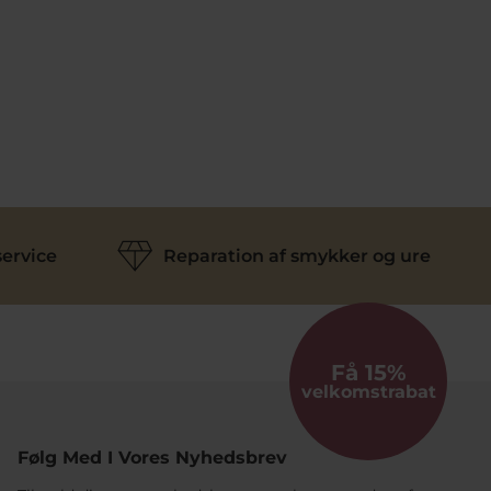
ervice
Reparation af smykker og ure
Få 15%
velkomstrabat
Følg Med I Vores Nyhedsbrev