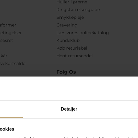
Huller i ørerne
Ringstørrelsesguide
Smykkepleje
sformer
Gravering
etingelser
Læs vores onlinekatalog
lsesret
Kundeklub
Køb returlabel
lkår
Hent returseddel
vekortsaldo
Følg Os
Detaljer
ookies