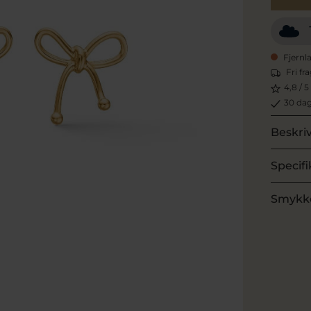
Fjernl
Fri fr
4,8 / 5
30 dag
Beskri
Specifi
Smykk