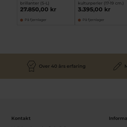
brillanter (S-L)
kulturperler (17-19 cm.)
27.850,00 kr
3.395,00 kr
mz1561039
mz3353117
På fjernlager
På fjernlager
Over 40 års erfaring
M
Kontakt
Informa