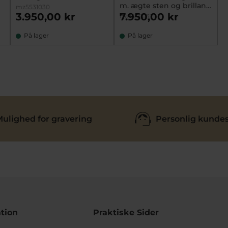
m. ægte sten og brillant
mz5531030
ekskl. kæde
3.950,00 kr
7.950,00 kr
mz1536031
På lager
På lager
ulighed for gravering
Personlig kundes
tion
Praktiske Sider