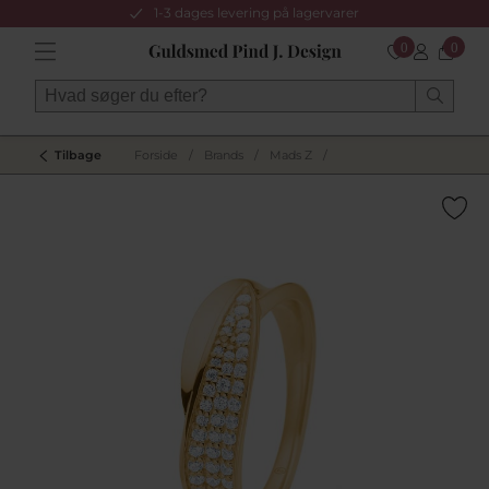
1-3 dages levering på lagervarer
0
0
Tilbage
Forside
/
Brands
/
Mads Z
/