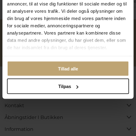
På fjernlager
På fjernlager
På fjern
annoncer, til at vise dig funktioner til sociale medier og til
at analysere vores trafik. Vi deler også oplysninger om
din brug af vores hjemmeside med vores partnere inden
for sociale medier, annonceringspartnere og
analysepartnere. Vores partnere kan kombinere disse
Over 40 års erfaring
Mulighed for gravering
data med andre oplysninger, du har givet dem, eller som
de har indsamlet fra din brug af deres tjenester.
Personlig kundeservice
Reparation af smykker og
ure
Tillad alle
Følg os
Tilpas
Kontakt
Åbningstider I Butikken
Information