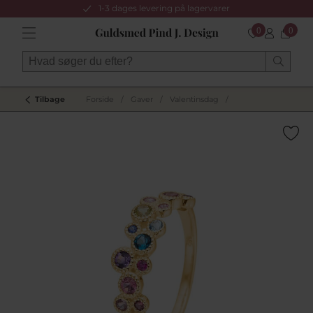
1-3 dages levering på lagervarer
0
0
Tilbage
Forside
/
Gaver
/
Valentinsdag
/