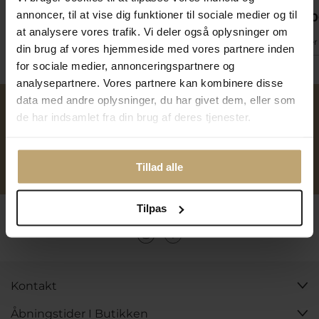
annoncer, til at vise dig funktioner til sociale medier og til
7.950,00 kr
4.995,00 kr
15.950,
at analysere vores trafik. Vi deler også oplysninger om
På fjernlager
På lager
På lager
din brug af vores hjemmeside med vores partnere inden
for sociale medier, annonceringspartnere og
analysepartnere. Vores partnere kan kombinere disse
data med andre oplysninger, du har givet dem, eller som
de har indsamlet fra din brug af deres tjenester.
Over 40 års erfaring
Mulighed for gravering
Personlig kundeservice
Reparation af smykker og
Tillad alle
ure
Tilpas
Følg os
Kontakt
Åbningstider I Butikken