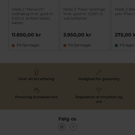
Mads Z "Monarch"
Mads Z "Fleur" øreringe
Mads Z Bla
vedhæng 14 kt. guld m.
14 kt. guld m. 0,007 ct.
sølv "Plain
0,05 ct. brillant (ekskl.
w/si brillanter
kæde)
11.850,00 kr
3.950,00 kr
275,00 
På fjernlager
På fjernlager
På lager
Over 40 års erfaring
Mulighed for gravering
Personlig kundeservice
Reparation af smykker og
ure
Følg os