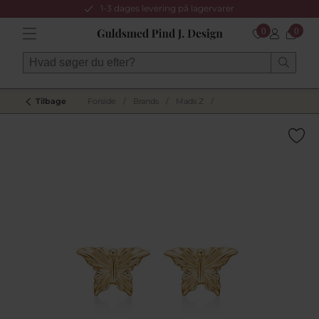
1-3 dages levering på lagervarer
0
0
Tilbage
Forside
/
Brands
/
Mads Z
/