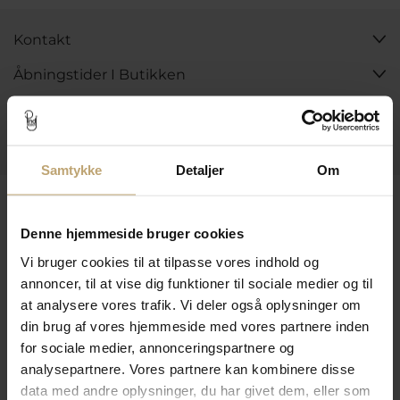
Kontakt
Åbningstider I Butikken
Information
Praktiske Sider
Samtykke
Detaljer
Om
Leveringsmuligheder
Denne hjemmeside bruger cookies
Vi bruger cookies til at tilpasse vores indhold og
Betalingsmuligheder
annoncer, til at vise dig funktioner til sociale medier og til
at analysere vores trafik. Vi deler også oplysninger om
din brug af vores hjemmeside med vores partnere inden
for sociale medier, annonceringspartnere og
Sikker Og Tryg E-Handel
analysepartnere. Vores partnere kan kombinere disse
data med andre oplysninger, du har givet dem, eller som