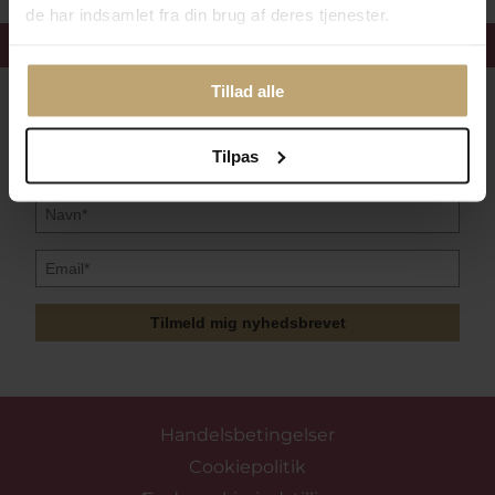
de har indsamlet fra din brug af deres tjenester.
Få 15%
velkomstrabat
Tillad alle
Følg med i vores nyhedsbrev
Læs mere her
Tilpas
Tilmeld mig nyhedsbrevet
Handelsbetingelser
Cookiepolitik