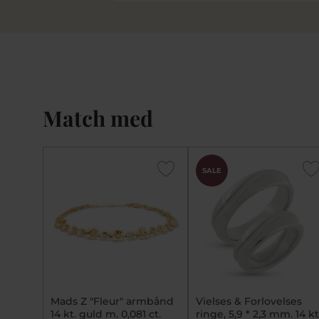
Match med
SALE
Mads Z "Fleur" armbånd
Vielses & Forlovelses
14 kt. guld m. 0,081 ct.
ringe, 5,9 * 2,3 mm. 14 kt.