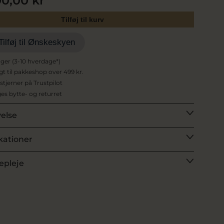
00,00 kr
Tilføj til kurv
Tilføj til Ønskeskyen
ager (3-10 hverdage*)
agt til pakkeshop over 499 kr.
 stjerner på Trustpilot
es bytte- og returret
velse
kationer
epleje