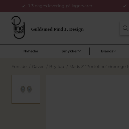
1-3 dages levering på lagervarer
Nyheder
Smykker
Brands
Forside
/
Gaver
/
Bryllup
/
Mads Z "Portofino" øreringe 14