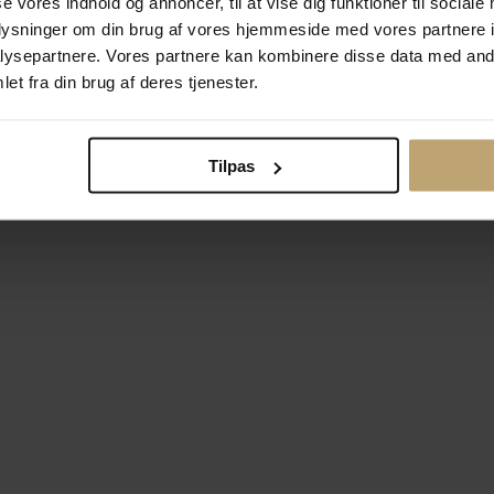
se vores indhold og annoncer, til at vise dig funktioner til sociale
oplysninger om din brug af vores hjemmeside med vores partnere i
ysepartnere. Vores partnere kan kombinere disse data med andr
Betalingsmuligheder
Si
et fra din brug af deres tjenester.
Tilpas
okiepolitik
Ændr cookie-indsti
right © 2026 Pind J. Design Guldsmedie. Alle rettigheder forbeh