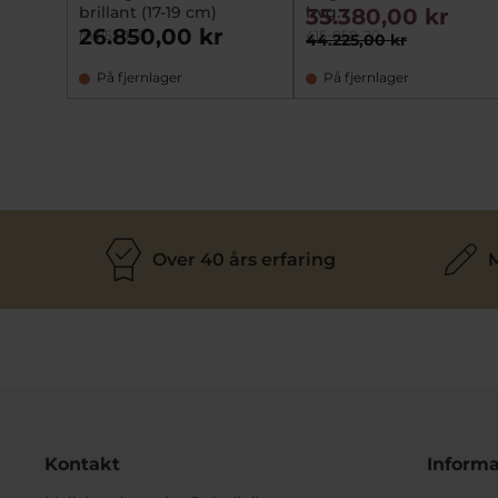
brillant (17-19 cm)
hvg.
35.380,00 kr
26.850,00 kr
mz1551108
415-050-20
44.225,00 kr
På fjernlager
På fjernlager
Over 40 års erfaring
M
Kontakt
Informa