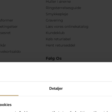
Huller i ørerne
Ringstørrelsesguide
Smykkepleje
sformer
Gravering
etingelser
Læs vores onlinekatalog
lsesret
Kundeklub
Køb returlabel
lkår
Hent returseddel
vekortsaldo
Følg Os
Detaljer
ookies