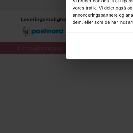
Vi bruger cookies til at tilpas
vores trafik. Vi deler også 
annonceringspartnere og anal
Leveringsmuligheder
dem, eller som de har indsaml
Handelsbetingelser
Co
Copy