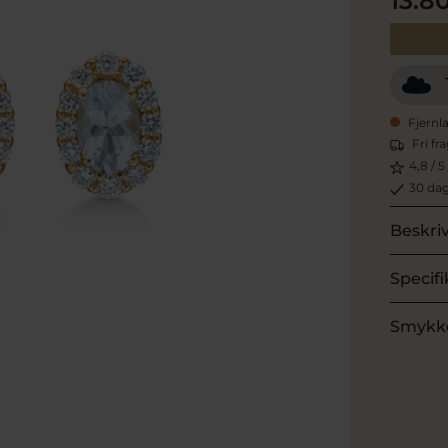
13.8
Fjernl
Fri fr
4,8 / 5
30 dag
Beskri
Specifi
Smykk