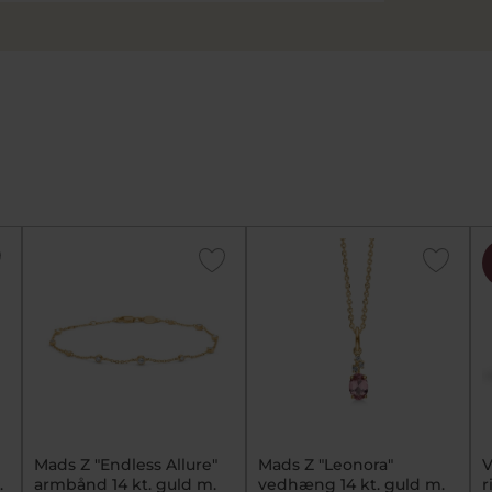
Mads Z "Endless Allure"
Mads Z "Leonora"
V
armbånd 14 kt. guld m.
vedhæng 14 kt. guld m.
r