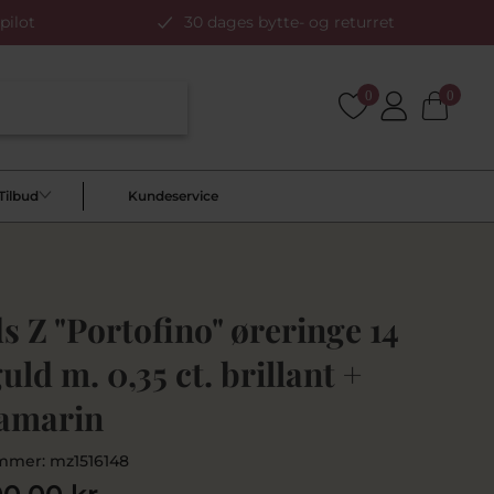
pilot
30 dages bytte- og returret
0
0
Tilbud
Kundeservice
 Z "Portofino" øreringe 14
guld m. 0,35 ct. brillant +
amarin
mmer:
mz1516148