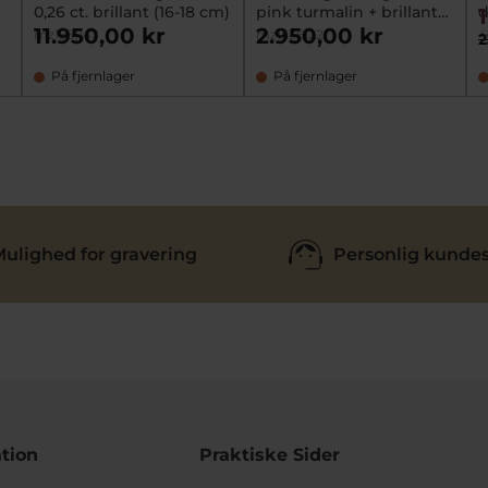
0,26 ct. brillant (16-18 cm)
pink turmalin + brillant
d
(ekskl. kæde)
11.950,00 kr
2.950,00 kr
mz1551147
mz1536122
4
2
På fjernlager
På fjernlager
ulighed for gravering
Personlig kundes
tion
Praktiske Sider