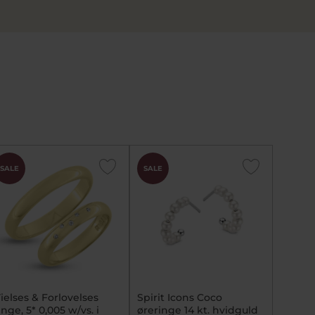
SALE
SALE
ielses & Forlovelses
Spirit Icons Coco
inge, 5* 0,005 w/vs. i
øreringe 14 kt. hvidguld