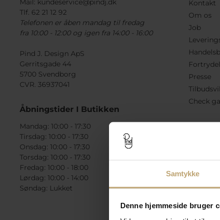
Mail:
kundeservice@pindj.dk
Kontakt
Tlf. 62 21 12 92
Om os
Telefonen er åben mandag til fredag
Job
fra 10:00 - 12:00 og igen fra 14:00 - 16:00
Levering
Handelsb
Pind J. Design ApS
Gerritsgade 44
Fortryde
5700 Svendborg
Presse
CVR. 36937041
Tilbudsvi
Check ga
Åbningstider I Butikken
Mandag: 10:00 - 17:30
Tirsdag: 10:00 - 17:30
Onsdag: 10:00 - 17:30
Torsdag: 10:00 - 17:30
Fredag: 10:00 - 18:00
Samtykke
Lørdag: 10:00 - 14:00
Søndag: Lukket
Denne hjemmeside bruger c