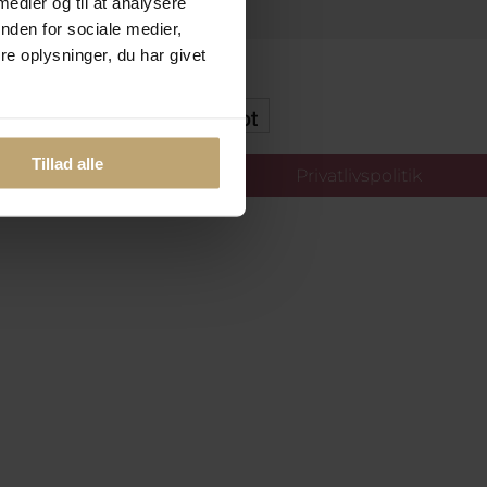
 medier og til at analysere
nden for sociale medier,
e oplysninger, du har givet
kker Og Tryg E-Handel
Tillad alle
llinger
Privatlivspolitik
oldt.