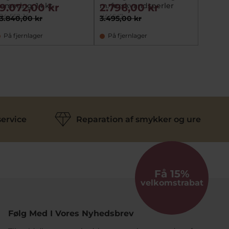
amering, 14 kt.
m. ferskvandsperler
19.072,00 kr
2.796,00 kr
24-552-14
si44647
3.840,00 kr
3.495,00 kr
På fjernlager
På fjernlager
ervice
Reparation af smykker og ure
Få 15%
velkomstrabat
Følg Med I Vores Nyhedsbrev