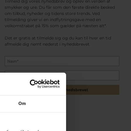
Tilmeld dig vores nyhedsbrev og oplev en verden af
smykker og ure. Du får som den første direkte besked
om tilbud, nyheder og tidens store trends. Ved
tilmelding giver vi en indflytningsgave med en
velkomstrabat på 15% som gælder på næsten alt*.
Det er gratis at tilmelde sig og du kan til hver en tid
afmelde dig nemt nederst i nyhedsbrevet.
Tilmeld mig nyhedsbrevet
Om