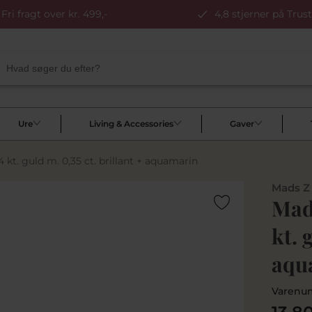
Fri fragt over kr. 499,-
4,8 stjerner på Trust
Ure
Living & Accessories
Gaver
 kt. guld m. 0,35 ct. brillant + aquamarin
Mads Z
Mads
kt. 
aqu
Varenu