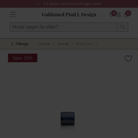
1-3 dages levering på lagervarer
0
0
Tilbage
Forside
/
Brands
/
Black Sun
/
Spar 20%