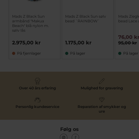
Mads Z Black Sun
Mads Z Black Sun sølv
Mads Ziegl
armbånd "Makua
bead `RAINBOW`
bead Lace 
Beach" blå nylon m.
sølv lås
76,00 k
2.975,00 kr
1.175,00 kr
95,00 kr
På fjernlager
På lager
På lager
Over 40 års erfaring
Mulighed for gravering
Personlig kundeservice
Reparation af smykker og
ure
Følg os