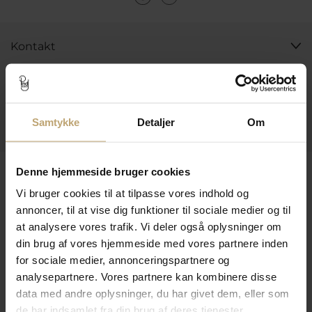
Kontakt
Åbningstider I Butikken
Information
Samtykke
Detaljer
Om
Praktiske Sider
Leveringsmuligheder
Denne hjemmeside bruger cookies
Vi bruger cookies til at tilpasse vores indhold og
annoncer, til at vise dig funktioner til sociale medier og til
at analysere vores trafik. Vi deler også oplysninger om
Betalingsmuligheder
din brug af vores hjemmeside med vores partnere inden
for sociale medier, annonceringspartnere og
analysepartnere. Vores partnere kan kombinere disse
Sikker Og Tryg E-Handel
data med andre oplysninger, du har givet dem, eller som
de har indsamlet fra din brug af deres tjenester.