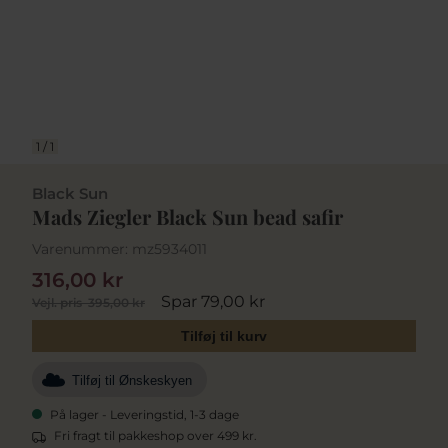
1
/
1
Black Sun
Mads Ziegler Black Sun bead safir
Varenummer:
mz5934011
316,00 kr
Spar 79,00 kr
Vejl. pris
395,00 kr
Tilføj til kurv
Tilføj til Ønskeskyen
På lager - Leveringstid, 1-3 dage
Fri fragt til pakkeshop over 499 kr.