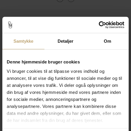
Kontakt
Åbningstider I Butikken
Samtykke
Detaljer
Om
Information
Praktiske Sider
Denne hjemmeside bruger cookies
Leveringsmuligheder
Vi bruger cookies til at tilpasse vores indhold og
annoncer, til at vise dig funktioner til sociale medier og til
at analysere vores trafik. Vi deler også oplysninger om
din brug af vores hjemmeside med vores partnere inden
Betalingsmuligheder
for sociale medier, annonceringspartnere og
analysepartnere. Vores partnere kan kombinere disse
data med andre oplysninger, du har givet dem, eller som
de har indsamlet fra din brug af deres tjenester.
Sikker Og Tryg E-Handel