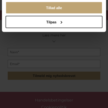
Tillad alle
Få 15%
velkomstrabat
Tilpas
Følg med i vores nyhedsbrev
Læs mere her
Tilmeld mig nyhedsbrevet
Handelsbetingelser
Cookiepolitik