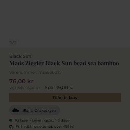
1
/
1
Black Sun
Mads Ziegler Black Sun bead sea bamboo
Varenummer:
mz5936027
76,00 kr
Spar 19,00 kr
Vejl. pris
95,00 kr
Tilføj til kurv
Tilføj til Ønskeskyen
På lager - Leveringstid, 1-3 dage
Fri fragt til pakkeshop over 499 kr.