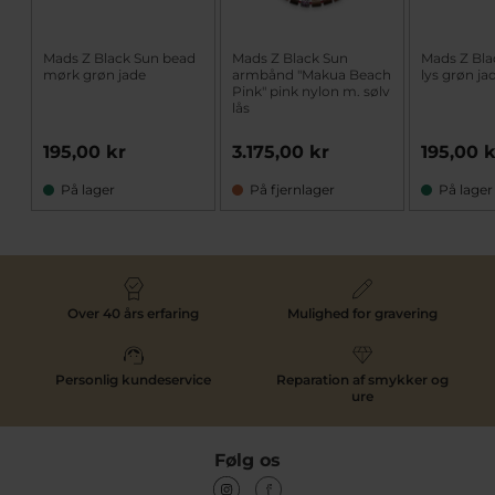
Mads Z Black Sun bead
Mads Z Black Sun
Mads Z Bla
mørk grøn jade
armbånd "Makua Beach
lys grøn ja
Pink" pink nylon m. sølv
lås
195,00 kr
3.175,00 kr
195,00 
På lager
På fjernlager
På lager
Over 40 års erfaring
Mulighed for gravering
Personlig kundeservice
Reparation af smykker og
ure
Følg os