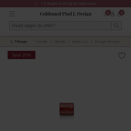
1-3 dages levering på lagervarer
0
0
Tilbage
Forside
/
Brands
/
Black Sun
/
Design dit eget
/
Spar 20%