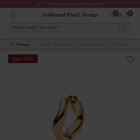
1-3 dages levering på lagervarer
0
0
Tilbage
Forside
/
Smykker
/
Herresmykker
/
Herreøreringe
Spar 20%