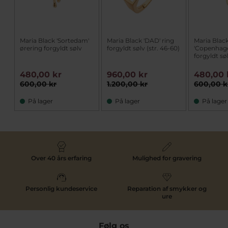
Maria Black 'Sortedam'
Maria Black 'DAD' ring
Maria Blac
ørering forgyldt sølv
forgyldt sølv (str. 46-60)
'Copenhag
forgyldt s
480,00 kr
960,00 kr
480,00 
600,00 kr
1.200,00 kr
600,00 k
På lager
På lager
På lager
Over 40 års erfaring
Mulighed for gravering
Personlig kundeservice
Reparation af smykker og
ure
Følg os