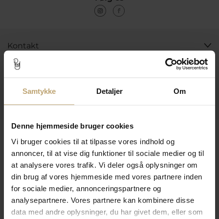
Kontakt
Åbningstider I Butikken
Information
Samtykke
Detaljer
Om
Praktiske Sider
Denne hjemmeside bruger cookies
Leveringsmuligheder
Vi bruger cookies til at tilpasse vores indhold og
annoncer, til at vise dig funktioner til sociale medier og til
at analysere vores trafik. Vi deler også oplysninger om
Betalingsmuligheder
din brug af vores hjemmeside med vores partnere inden
for sociale medier, annonceringspartnere og
analysepartnere. Vores partnere kan kombinere disse
data med andre oplysninger, du har givet dem, eller som
Sikker Og Tryg E-Handel