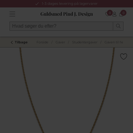
1-3 dages levering på lagervarer
0
0
Tilbage
Forside
/
Gaver
/
Studentergaver
/
Gaven til hende