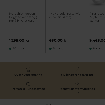
Nordahl Andersen
*Halvcreoler rosa/hvid
Ring roset, 
Bogstav vedhæng (9
cubic zir. sølv fg.
1*0,02 +6*0
mm) 14 karat guld
kt. hvg.
1.295,00 kr
650,00 kr
9.465,0
På lager
På lager
På lager
Over 40 års erfaring
Mulighed for gravering
Personlig kundeservice
Reparation af smykker og
ure