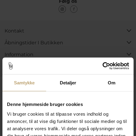
Følg os
Kontakt
Åbningstider I Butikken
Information
Praktiske Sider
Samtykke
Detaljer
Om
Leveringsmuligheder
Denne hjemmeside bruger cookies
Betalingsmuligheder
Vi bruger cookies til at tilpasse vores indhold og
annoncer, til at vise dig funktioner til sociale medier og til
at analysere vores trafik. Vi deler også oplysninger om
din brug af vores hjemmeside med vores partnere inden