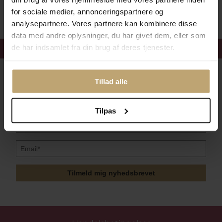
Sikker Og Tryg E-Handel
for sociale medier, annonceringspartnere og
analysepartnere. Vores partnere kan kombinere disse
data med andre oplysninger, du har givet dem, eller som
Få 15%
velkomstrabat
de har indsamlet fra din brug af deres tjenester.
Følg med i vores nyhedsbrev
Tillad alle
Læs mere her
Tilpas
Tilmeld mig nyhedsbrevet