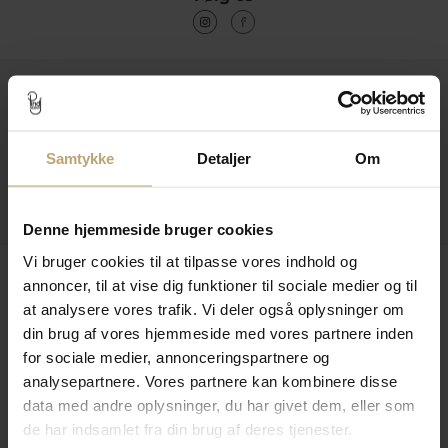
Kontakt
Åbningstider I Butikken
Samtykke
Detaljer
Om
Information
Praktiske Sider
Denne hjemmeside bruger cookies
Vi bruger cookies til at tilpasse vores indhold og
Leveringsmuligheder
annoncer, til at vise dig funktioner til sociale medier og til
at analysere vores trafik. Vi deler også oplysninger om
din brug af vores hjemmeside med vores partnere inden
Betalingsmuligheder
for sociale medier, annonceringspartnere og
analysepartnere. Vores partnere kan kombinere disse
data med andre oplysninger, du har givet dem, eller som
de har indsamlet fra din brug af deres tjenester.
Sikker Og Tryg E-Handel