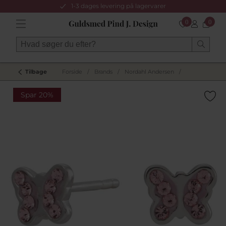
1-3 dages levering på lagervarer
0
0
Tilbage
Forside
/
Brands
/
Nordahl Andersen
/
Spar 20%