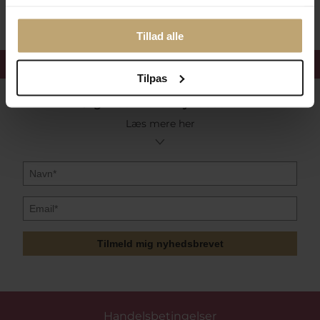
Tillad alle
Få 15%
velkomstrabat
Tilpas
Følg med i vores nyhedsbrev
Læs mere her
Tilmeld mig nyhedsbrevet
Handelsbetingelser