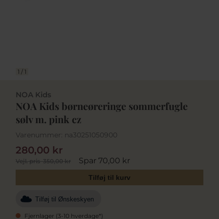
1
/
1
NOA Kids
NOA Kids børneøreringe sommerfugle
sølv m. pink cz
Varenummer:
na30251050900
280,00 kr
Spar 70,00 kr
Vejl. pris
350,00 kr
Tilføj til kurv
Tilføj til Ønskeskyen
Fjernlager (3-10 hverdage*)