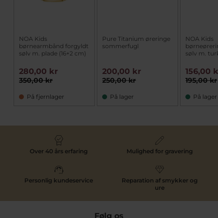
NOA Kids
Pure Titanium øreringe
NOA Kids
børnearmbånd forgyldt
sommerfugl
børneøreri
sølv m. plade (16+2 cm)
sølv m. tur
280,00 kr
200,00 kr
156,00 
350,00 kr
250,00 kr
195,00 kr
På fjernlager
På lager
På lager
Over 40 års erfaring
Mulighed for gravering
Personlig kundeservice
Reparation af smykker og
ure
Følg os