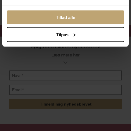
Sikker Og Tryg E-Handel
Tillad alle
Få 15%
velkomstrabat
Tilpas
Følg med i vores nyhedsbrev
Læs mere her
Tilmeld mig nyhedsbrevet