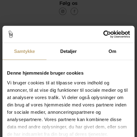
Følg os
Kontakt
Åbningstider I Butikken
Samtykke
Detaljer
Om
Information
Praktiske Sider
Denne hjemmeside bruger cookies
Vi bruger cookies til at tilpasse vores indhold og
Leveringsmuligheder
annoncer, til at vise dig funktioner til sociale medier og til
at analysere vores trafik. Vi deler også oplysninger om
din brug af vores hjemmeside med vores partnere inden
for sociale medier, annonceringspartnere og
Betalingsmuligheder
analysepartnere. Vores partnere kan kombinere disse
data med andre oplysninger, du har givet dem, eller som
de har indsamlet fra din brug af deres tjenester.