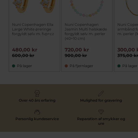
Nuni Copenhagen Ella
Nuni Copenhagen
Nuni Cope
Large White øreringe
Jasmin Multi halskæde
armbånd fo
forgyldt sølv m. fvp+cz
forgyldt sølv m. perler
m. perler (
(40+10 cm)
480,00 kr
720,00 kr
300,00 
600,00 kr
900,00 kr
375,00 k
På lager
På fjernlager
På lager
Over 40 års erfaring
Mulighed for gravering
Personlig kundeservice
Reparation af smykker og
ure