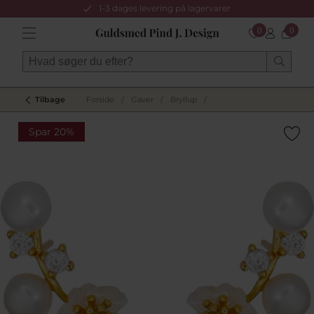
1-3 dages levering på lagervarer
0
0
Tilbage
Forside
/
Gaver
/
Bryllup
/
Spar 20%