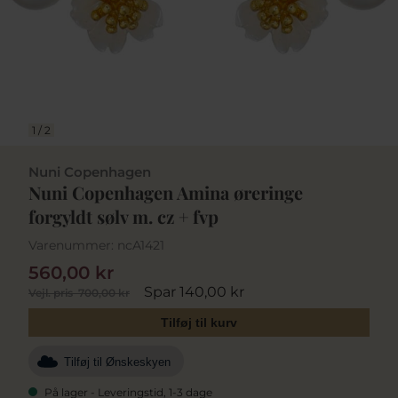
1
/
2
Nuni Copenhagen
Nuni Copenhagen Amina øreringe
forgyldt sølv m. cz + fvp
Varenummer:
ncA1421
560,00 kr
Spar 140,00 kr
Vejl. pris
700,00 kr
Tilføj til kurv
Tilføj til Ønskeskyen
På lager - Leveringstid, 1-3 dage